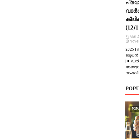
പ്ര
വാർത
ക്ലി
(12/
MALA
Nove
2025 |
ബുധൻ |
| ◾ ഡല
അബദ്ധത
സംഭവിച
POPU
POP