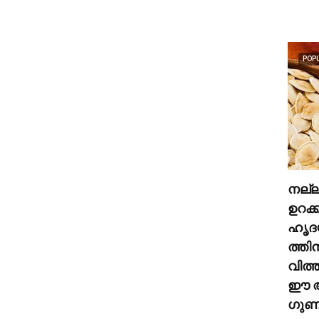
POP
നല്
ഉറക്
ഹൃദ
ത്തി
വിത്
ഈ അ
ഗുണങ