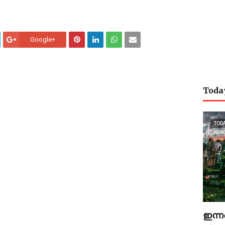
Google+
Toda
TOD
HEA
ഇന്ന