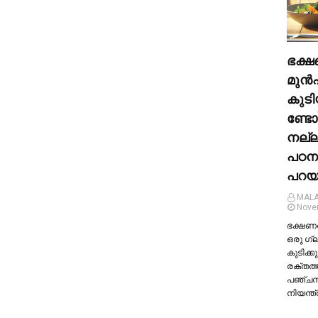
ഭക്ഷ
മുന്‍
കുടി
ണ്ടോ
നല്
പഠന
പറയു
MALA
Nove
ഭക്ഷണത്
ഒരു ഗ്
കുടിക്കു
രക്തത്
പഞ്ച
നിയന്ത