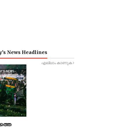
y’s News Headlines
എല്ലാം കാണുക
AY’S-NEWS-
DLINES
ത്തെ