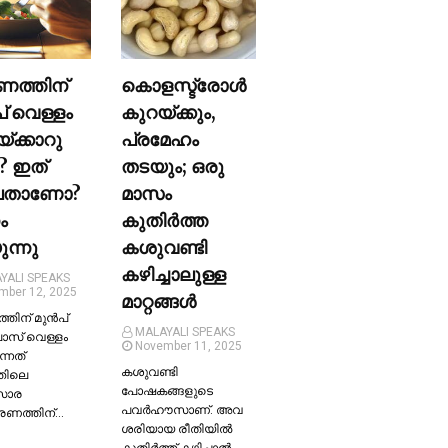
ണത്തിന്
കൊളസ്ട്രോള്‍
പ് വെള്ളം
കുറയ്ക്കും,
യ്ക്കാറു
പ്രമേഹം
? ഇത്
തടയും; ഒരു
ലതാണോ?
മാസം
ം
കുതിര്‍ത്ത
ന്നു
കശുവണ്ടി
കഴിച്ചാലുള്ള
YALI SPEAKS
mber 12, 2025
മാറ്റങ്ങള്‍
തിന് മുന്‍പ്
MALAYALI SPEAKS
ലാസ് വെള്ളം
November 11, 2025
ന്നത്
കശുവണ്ടി
തിലെ
പോഷകങ്ങളുടെ
സാര
പവർഹൗസാണ്. അവ
്രണത്തിന്…
ശരിയായ രീതിയില്‍
കുതിർത്ത് കഴിച്ചാല്‍