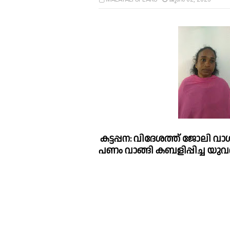
കട്ടപ്പന: വിദേശത്ത് ജോലി വാ
പണം വാങ്ങി കബളിപ്പിച്ച യുവതി