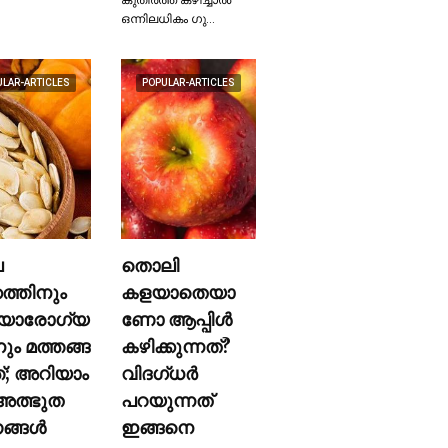
ഒന്നിലധികം ഗു…
ULAR-ARTICLES
POPULAR-ARTICLES
ല
തൊലി
കത്തിനും
കളയാതെയാ
യാരോഗ്യ
ണോ ആപ്പിള്‍
നും മത്തങ്ങ
കഴിക്കുന്നത്?
ത്; അറിയാം
വിദഗ്ധര്‍
ത്ഭുത
പറയുന്നത്
്ങള്‍
ഇങ്ങനെ