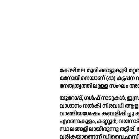
കോഴിമല മുരിക്കാട്ടുകൂടി മറ്റത
മനോജിനെയാണ് (43) കട്ടപ്പന 
നേതൃത്വത്തിലുള്ള സംഘം അറസ്
യൂറോപ്പ്, ഗള്‍ഫ് നാടുകള്‍, ഇസ
വാഗ്ദാനം നല്‍കി നിരവധി ആളുക
വാങ്ങിയശേഷം കബളിപ്പിച്ചു ക
എറണാകുളം, കണ്ണൂര്‍, വയനാട്,
സ്ഥലങ്ങളിലായിരുന്നു തട്ടിപ്
വരികയാണെന്ന് ഡിവൈ.എസ്.പി