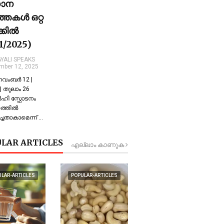
ധാന
്തകൾ ഒറ്റ
ക്കിൽ
11/2025)
YALI SPEAKS
mber 12, 2025
 നവംബർ 12 |
 തുലാം 26
്‍ഹി സ്ഫോടനം
്തില്‍
്ചതാകാമെന്ന് …
LAR ARTICLES
എല്ലാം കാണുക
ULAR-ARTICLES
POPULAR-ARTICLES