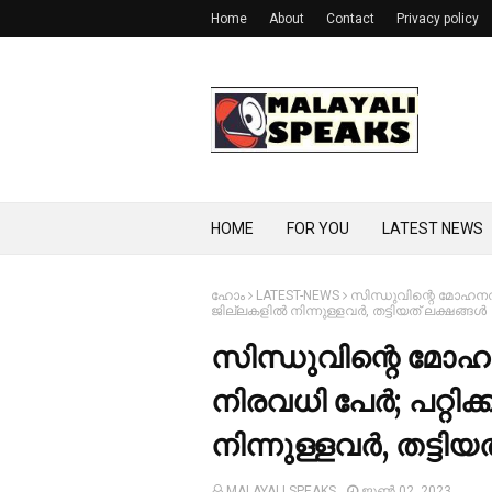
Home
About
Contact
Privacy policy
HOME
FOR YOU
LATEST NEWS
ഹോം
LATEST-NEWS
സിന്ധുവിന്റെ മോഹനവാഗ്
ജില്ലകളില്‍ നിന്നുള്ളവര്‍, തട്ടിയത് ലക്ഷങ്ങള്‍
സിന്ധുവിന്റെ മോഹ
നിരവധി പേര്‍; പറ്റിക
നിന്നുള്ളവര്‍, തട്ടിയ
MALAYALI SPEAKS
ജൂൺ 02, 2023