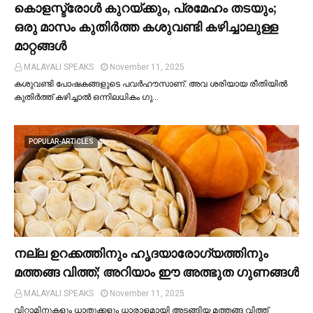
കൊളസ്ട്രോള്‍ കുറയ്ക്കും, പ്രമേഹം തടയും;
ഒരു മാസം കുതിര്‍ത്ത കശുവണ്ടി കഴിച്ചാലുള്ള
മാറ്റങ്ങള്‍
MALAYALI SPEAKS
November 11, 2025
കശുവണ്ടി പോഷകങ്ങളുടെ പവർഹൗസാണ്. അവ ശരിയായ രീതിയില്‍
കുതിർത്ത് കഴിച്ചാല്‍ ഒന്നിലധികം ഗു…
POPULAR-ARTICLES
നല്ല ഉറക്കത്തിനും ഹൃദയാരോഗ്യത്തിനും
മത്തങ്ങ വിത്ത്; അറിയാം ഈ അത്ഭുത ഗുണങ്ങള്‍
MALAYALI SPEAKS
November 11, 2025
വിറ്റാമിനുകളും ധാതുക്കളും ധാരാളമായി അടങ്ങിയ മത്തങ്ങ വിത്ത്