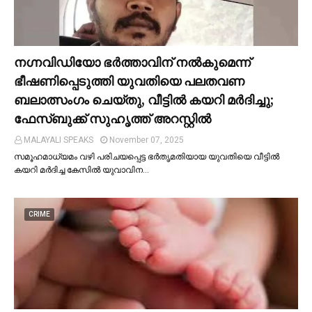
നഗ്നവിഡിയോ ഭര്‍ത്താവിന് നല്‍കുമെന്ന്
ഭീഷണിപ്പെടുത്തി യുവതിയെ പലതവണ
ബലാത്സംഗം ചെയ്തു, വീട്ടില്‍ കയറി മര്‍ദിച്ചു;
ഫേസ്ബുക്ക് സുഹൃത്ത് അറസ്റ്റില്‍
MALAYALI SPEAKS
November 07, 2025
സമൂഹമാധ്യമം വഴി പരിചയപ്പെട്ട ഭർതൃമതിയായ യുവതിയെ വീട്ടില്‍
കയറി മർദിച്ച കേസില്‍ യുവാവിന…
CRIME