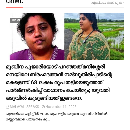
CRIME
എല്ലാം കാണുക
CRIME
മുബീന പൂജാരിയോട് പറഞ്ഞത് മനിശ്ശേരി
മനയിലെ ബ്രഹ്മദത്തൻ നമ്ബൂതിരിപ്പാടിന്റെ
മകളെന്ന്; 68 ലക്ഷം രൂപ തട്ടിയെടുത്തത്
പാര്‍ട്ണര്‍ഷിപ്പ് വാഗ്ദാനം ചെയ്തും; യുവതി
ഒടുവില്‍ കുടുങ്ങിയത് ഇങ്ങനെ.
MALAYALI SPEAKS
November 11, 2025
പൂജാരിയെ പറ്റിച്ച്‌ 68 ലക്ഷം രൂപ തട്ടിയെടുത്ത യുവതി പിടിയില്‍.
മണ്ണാർക്കാട് പയ്യനടം കു…