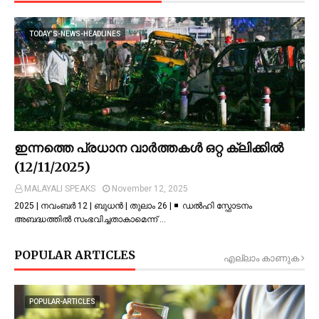
TODAY’S-NEWS-HEADLINES
ഇന്നത്തെ പ്രധാന വാർത്തകൾ ഒറ്റ ക്ലിക്കിൽ
(12/11/2025)
MALAYALI SPEAKS
November 12, 2025
2025 | നവംബർ 12 | ബുധൻ | തുലാം 26 | ◾ ഡല്‍ഹി സ്ഫോടനം
അബദ്ധത്തില്‍ സംഭവിച്ചതാകാമെന്ന് …
POPULAR ARTICLES
എല്ലാം കാണുക
POPULAR-ARTICLES