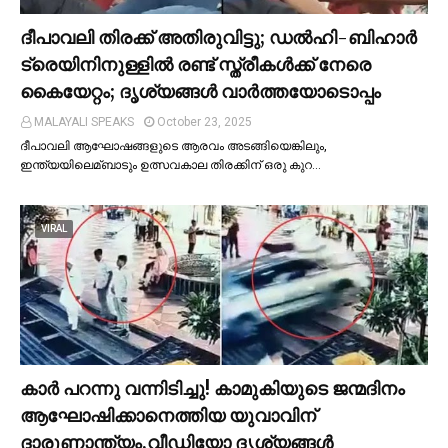
ദീപാവലി തിരക്ക് അതിരുവിട്ടു; ഡല്‍ഹി-ബിഹാര്‍
ട്രെയിനിനുള്ളില്‍ രണ്ട് സ്ത്രീകള്‍ക്ക് നേരെ
കൈയേറ്റം; ദൃശ്യങ്ങള്‍ വാർത്തയോടൊപ്പം
MALAYALI SPEAKS
October 23, 2025
ദീപാവലി ആഘോഷങ്ങളുടെ ആരവം അടങ്ങിയെങ്കിലും,
ഇന്ത്യയിലെമ്ബാടും ഉത്സവകാല തിരക്കിന് ഒരു കുറ…
VIRAL
കാര്‍ പറന്നു വന്നിടിച്ചു! കാമുകിയുടെ ജന്മദിനം
ആഘോഷിക്കാനെത്തിയ യുവാവിന്
ദാരുണാന്ത്യം,വീഡിയോ ദൃശ്യങ്ങൾ