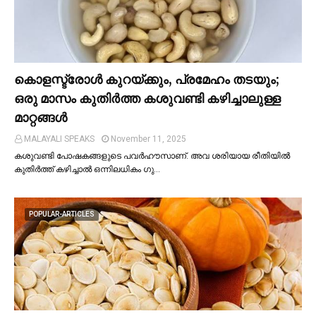
കൊളസ്ട്രോള്‍ കുറയ്ക്കും, പ്രമേഹം തടയും;
ഒരു മാസം കുതിര്‍ത്ത കശുവണ്ടി കഴിച്ചാലുള്ള
മാറ്റങ്ങള്‍
MALAYALI SPEAKS
November 11, 2025
കശുവണ്ടി പോഷകങ്ങളുടെ പവർഹൗസാണ്. അവ ശരിയായ രീതിയില്‍
കുതിർത്ത് കഴിച്ചാല്‍ ഒന്നിലധികം ഗു…
POPULAR-ARTICLES