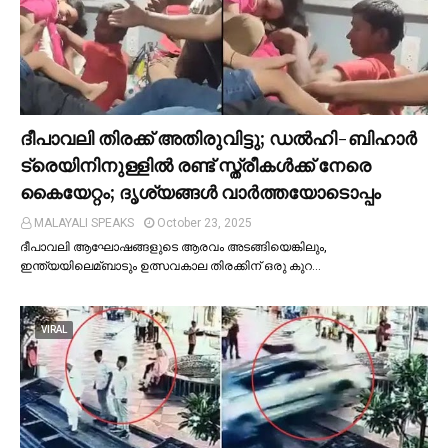
ദീപാവലി തിരക്ക് അതിരുവിട്ടു; ഡല്‍ഹി-ബിഹാര്‍
ട്രെയിനിനുള്ളില്‍ രണ്ട് സ്ത്രീകള്‍ക്ക് നേരെ
കൈയേറ്റം; ദൃശ്യങ്ങള്‍ വാർത്തയോടൊപ്പം
MALAYALI SPEAKS
October 23, 2025
ദീപാവലി ആഘോഷങ്ങളുടെ ആരവം അടങ്ങിയെങ്കിലും,
ഇന്ത്യയിലെമ്ബാടും ഉത്സവകാല തിരക്കിന് ഒരു കുറ…
VIRAL