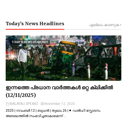
Today’s News Headlines
എല്ലാം കാണുക
TODAY’S-NEWS-HEADLINES
ഇന്നത്തെ പ്രധാന വാർത്തകൾ ഒറ്റ ക്ലിക്കിൽ
(12/11/2025)
MALAYALI SPEAKS
November 12, 2025
2025 | നവംബർ 12 | ബുധൻ | തുലാം 26 | ◾ ഡല്‍ഹി സ്ഫോടനം
അബദ്ധത്തില്‍ സംഭവിച്ചതാകാമെന്ന് …