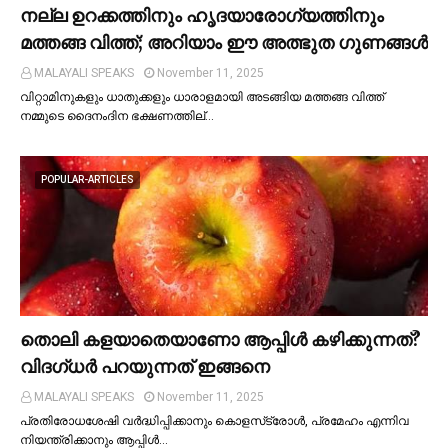
നല്ല ഉറക്കത്തിനും ഹൃദയാരോഗ്യത്തിനും
മത്തങ്ങ വിത്ത്; അറിയാം ഈ അത്ഭുത ഗുണങ്ങള്‍
MALAYALI SPEAKS
November 11, 2025
വിറ്റാമിനുകളും ധാതുക്കളും ധാരാളമായി അടങ്ങിയ മത്തങ്ങ വിത്ത്
നമ്മുടെ ദൈനംദിന ഭക്ഷണത്തില്…
POPULAR-ARTICLES
തൊലി കളയാതെയാണോ ആപ്പിള്‍ കഴിക്കുന്നത്?
വിദഗ്ധര്‍ പറയുന്നത് ഇങ്ങനെ
MALAYALI SPEAKS
November 11, 2025
പ്രതിരോധശേഷി വർദ്ധിപ്പിക്കാനും കൊളസ്‌ട്രോള്‍, പ്രമേഹം എന്നിവ
നിയന്ത്രിക്കാനും ആപ്പിള്‍…