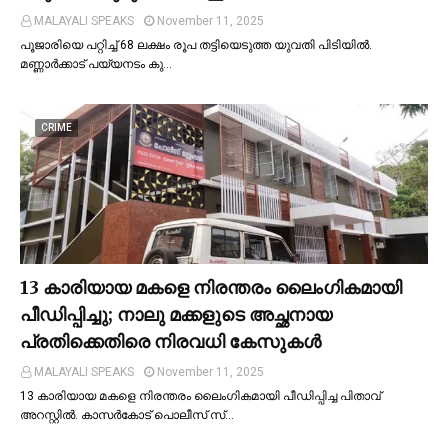
MALAYALI SPEAKS
November 11, 2025
പൂജാരിയെ പറ്റിച്ച്‌ 68 ലക്ഷം രൂപ തട്ടിയെടുത്ത യുവതി പിടിയില്‍.
മണ്ണാർക്കാട് പയ്യനടം കു…
CRIME
13 കാരിയായ മകളെ നിരന്തരം ലൈംഗികമായി
പീഡിപ്പിച്ചു; നാലു മക്കളുടെ അച്ഛനായ
പ്രതിക്കെതിരെ നിരവധി കേസുകള്‍
MALAYALI SPEAKS
November 11, 2025
13 കാരിയായ മകളെ നിരന്തരം ലൈംഗികമായി പീഡിപ്പിച്ച പിതാവ്
അറസ്റ്റില്‍. കാസർകോട് പൊലീസ് സ്…