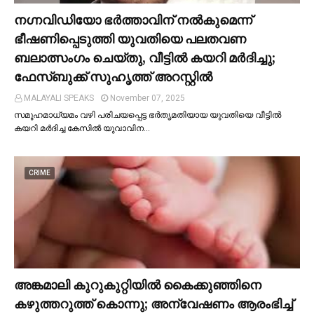
നഗ്നവിഡിയോ ഭര്‍ത്താവിന് നല്‍കുമെന്ന്
ഭീഷണിപ്പെടുത്തി യുവതിയെ പലതവണ
ബലാത്സംഗം ചെയ്തു, വീട്ടില്‍ കയറി മര്‍ദിച്ചു;
ഫേസ്ബുക്ക് സുഹൃത്ത് അറസ്റ്റില്‍
MALAYALI SPEAKS
November 07, 2025
സമൂഹമാധ്യമം വഴി പരിചയപ്പെട്ട ഭർതൃമതിയായ യുവതിയെ വീട്ടില്‍
കയറി മർദിച്ച കേസില്‍ യുവാവിന…
CRIME
അങ്കമാലി കുറുകുറ്റിയില്‍ കൈക്കുഞ്ഞിനെ
കഴുത്തറുത്ത് കൊന്നു; അന്വേഷണം ആരംഭിച്ച്‌