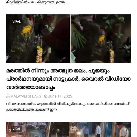
മീഡിയയില്‍ പ്രചരിക്കുന്നത്. ഉത്ത…
VIRAL
മരത്തില്‍ നിന്നും അത്ഭുത ജലം, പൂജയും
പ്രാര്‍ഥനയുമായി നാട്ടുകാര്‍; വൈറൽ വീഡിയോ
വാർത്തയോടൊപ്പം
MALAYALI SPEAKS
June 11, 2025
വിവരസാങ്കേതിക യുഗത്തില്‍ ജീവിക്കുമ്ബോഴും അന്ധവിശ്വാസങ്ങള്‍ക്ക്
പഞ്ഞമില്ലാത്ത നാടാണ് ഇന…
VIRAL