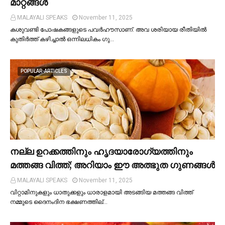
മാറ്റങ്ങള്‍
MALAYALI SPEAKS
November 11, 2025
കശുവണ്ടി പോഷകങ്ങളുടെ പവർഹൗസാണ്. അവ ശരിയായ രീതിയില്‍
കുതിർത്ത് കഴിച്ചാല്‍ ഒന്നിലധികം ഗു…
POPULAR-ARTICLES
നല്ല ഉറക്കത്തിനും ഹൃദയാരോഗ്യത്തിനും
മത്തങ്ങ വിത്ത്; അറിയാം ഈ അത്ഭുത ഗുണങ്ങള്‍
MALAYALI SPEAKS
November 11, 2025
വിറ്റാമിനുകളും ധാതുക്കളും ധാരാളമായി അടങ്ങിയ മത്തങ്ങ വിത്ത്
നമ്മുടെ ദൈനംദിന ഭക്ഷണത്തില്…