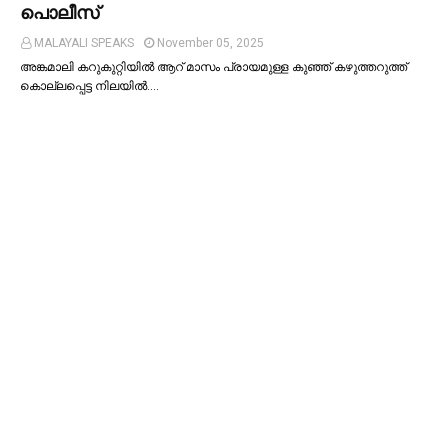
പൊലീസ്
MALAYALI SPEAKS
November 05, 2025
അങ്കമാലി കറുകുറ്റിയില്‍ ആറ് മാസം പ്രായമുള്ള കുഞ്ഞ് കഴുത്തറുത്ത്
കൊല്ലപ്പെട്ട നിലയില്‍.…