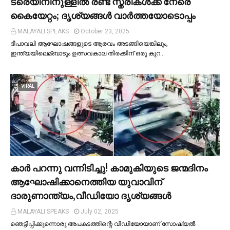
ട്രെയിനിനുള്ളില്‍ രണ്ട് സ്ത്രീകള്‍ക്ക് നേരെ
കൈയേറ്റം; ദൃശ്യങ്ങള്‍ വാർത്തയോടൊപ്പം
MALAYALI SPEAKS
October 23, 2025
ദീപാവലി ആഘോഷങ്ങളുടെ ആരവം അടങ്ങിയെങ്കിലും,
ഇന്ത്യയിലെമ്ബാടും ഉത്സവകാല തിരക്കിന് ഒരു കുറ…
VIRAL
കാര്‍ പറന്നു വന്നിടിച്ചു! കാമുകിയുടെ ജന്മദിനം
ആഘോഷിക്കാനെത്തിയ യുവാവിന്
ദാരുണാന്ത്യം,വീഡിയോ ദൃശ്യങ്ങൾ
MALAYALI SPEAKS
July 02, 2025
ഞെട്ടിപ്പിക്കുന്നൊരു അപകടത്തിന്റെ വീഡിയോയാണ് സോഷ്യല്‍