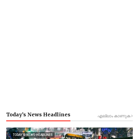
Today’s News Headlines
എല്ലാം കാണുക
TODAY’S-NEWS-HEADLINES