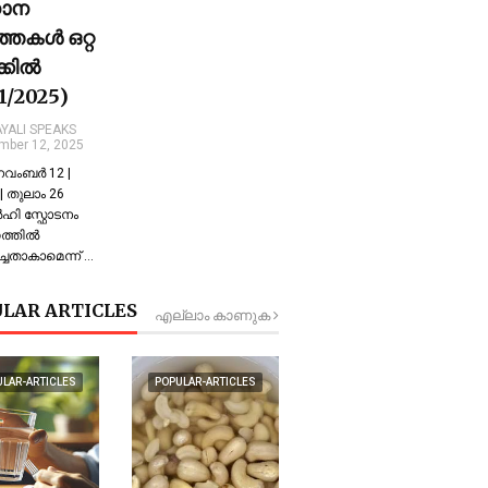
ധാന
്തകൾ ഒറ്റ
ക്കിൽ
11/2025)
YALI SPEAKS
mber 12, 2025
 നവംബർ 12 |
 തുലാം 26
്‍ഹി സ്ഫോടനം
്തില്‍
്ചതാകാമെന്ന് …
LAR ARTICLES
എല്ലാം കാണുക
ULAR-ARTICLES
POPULAR-ARTICLES