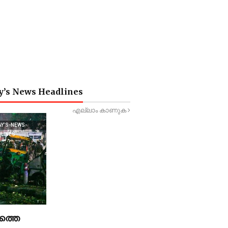
y’s News Headlines
എല്ലാം കാണുക
AY’S-NEWS-
DLINES
ത്തെ