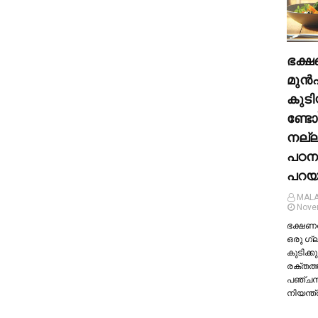
ഭക്ഷ
മുന്‍
കുടി
ണ്ടോ
നല്
പഠന
പറയു
MALA
Nove
ഭക്ഷണത്
ഒരു ഗ്
കുടിക്കു
രക്തത്
പഞ്ച
നിയന്ത