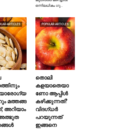
ഒന്നിലധികം ഗു…
ULAR-ARTICLES
POPULAR-ARTICLES
ല
തൊലി
കത്തിനും
കളയാതെയാ
യാരോഗ്യ
ണോ ആപ്പിള്‍
നും മത്തങ്ങ
കഴിക്കുന്നത്?
ത്; അറിയാം
വിദഗ്ധര്‍
ത്ഭുത
പറയുന്നത്
്ങള്‍
ഇങ്ങനെ