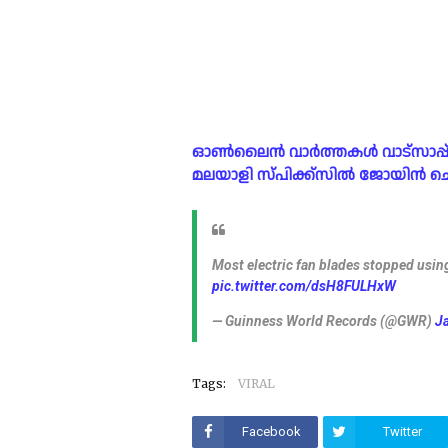
ഓൺലൈൻ വാർത്തകൾ വാട്സാപ്പ് ഗ്രൂ
മലയാളി സ്പിക്ക്സിൽ ജോയിൻ ചെയ്
Most electric fan blades stopped usin
pic.twitter.com/dsH8FULHxW
— Guinness World Records (@GWR)
J
Tags:
VIRAL
Facebook
Twitter