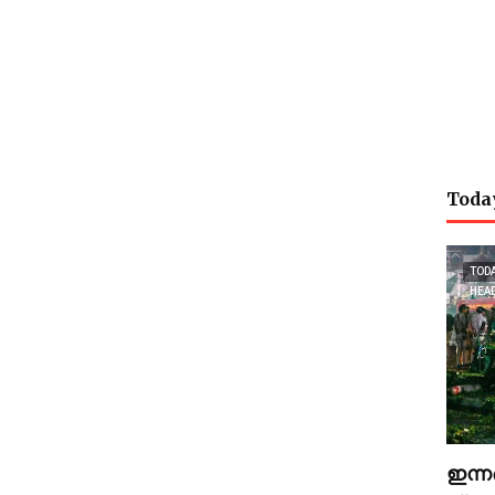
Toda
TOD
HEA
ഇന്ന