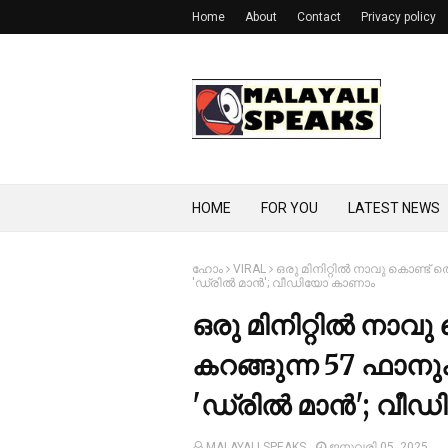
Home
About
Contact
Privacy policy
HOME
FOR YOU
LATEST NEWS
ഹോം
VIRAL
ഒരു മിനിറ്റില്‍ നാവു കൊണ്ട് ത
'ഡ്രില്‍ മാൻ'; വീഡിയോ കാണാം
ഒരു മിനിറ്റില്‍ നാവു
കറങ്ങുന്ന 57 ഫാനുക
'ഡ്രില്‍ മാൻ'; വ
MALAYALI SPEAKS
ജനുവരി 05, 2025