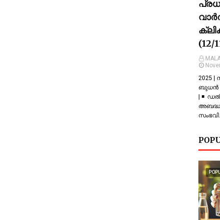
പ്ര
വാർത
ക്ലി
(12/
MALA
Nove
2025 |
ബുധൻ |
| ◾ ഡല
അബദ്ധത
സംഭവിച
POPU
POP