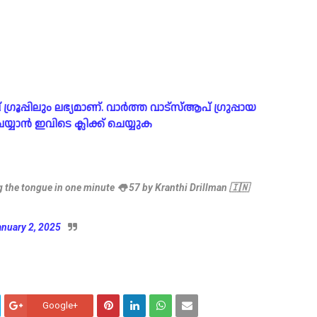
പ്പിലും ലഭ്യമാണ്. വാർത്ത വാട്സ്ആപ് ഗ്രുപ്പായ
യാൻ ഇവിടെ ക്ലിക്ക് ചെയ്യുക
g the tongue in one minute 👅 57 by Kranthi Drillman 🇮🇳
anuary 2, 2025
Google+