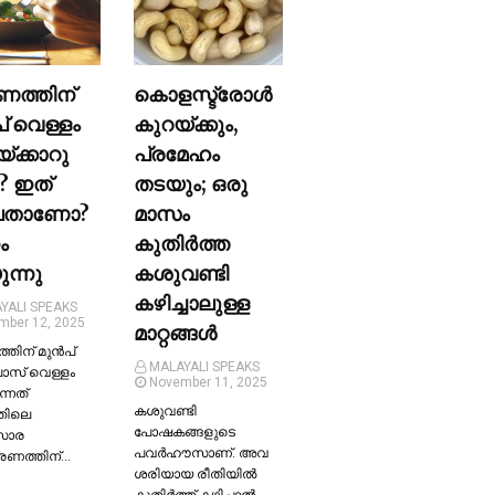
ണത്തിന്
കൊളസ്ട്രോള്‍
പ് വെള്ളം
കുറയ്ക്കും,
യ്ക്കാറു
പ്രമേഹം
? ഇത്
തടയും; ഒരു
ലതാണോ?
മാസം
ം
കുതിര്‍ത്ത
ന്നു
കശുവണ്ടി
കഴിച്ചാലുള്ള
YALI SPEAKS
mber 12, 2025
മാറ്റങ്ങള്‍
തിന് മുന്‍പ്
MALAYALI SPEAKS
ലാസ് വെള്ളം
November 11, 2025
ന്നത്
കശുവണ്ടി
തിലെ
പോഷകങ്ങളുടെ
സാര
പവർഹൗസാണ്. അവ
്രണത്തിന്…
ശരിയായ രീതിയില്‍
കുതിർത്ത് കഴിച്ചാല്‍