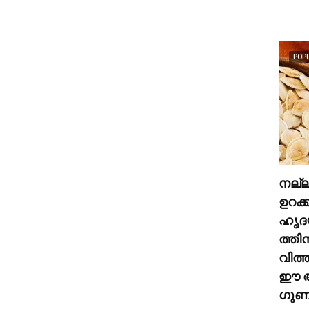
POP
നല്
ഉറക്
ഹൃദ
ത്തി
വിത്
ഈ അ
ഗുണങ