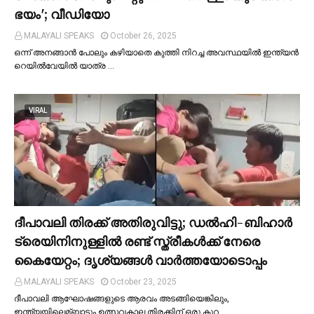
ഭയം'; വീഡിയോ
MALAYALI SPEAKS
October 26, 2025
ഒന്ന് അനങ്ങാന്‍ പോലും കഴിയാതെ കുത്തി നിറച്ച അവസ്ഥയില്‍ ഇന്ത്യന്‍
റെയില്‍വേയില്‍ യാത്ര …
VIRAL
ദീപാവലി തിരക്ക് അതിരുവിട്ടു; ഡല്‍ഹി-ബിഹാര്‍
ട്രെയിനിനുള്ളില്‍ രണ്ട് സ്ത്രീകള്‍ക്ക് നേരെ
കൈയേറ്റം; ദൃശ്യങ്ങള്‍ വാർത്തയോടൊപ്പം
MALAYALI SPEAKS
October 23, 2025
ദീപാവലി ആഘോഷങ്ങളുടെ ആരവം അടങ്ങിയെങ്കിലും,
ഇന്ത്യയിലെമ്ബാടും ഉത്സവകാല തിരക്കിന് ഒരു കുറ…