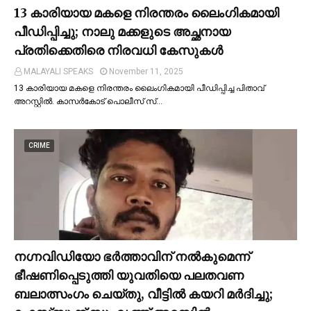
13 കാരിയായ മകളെ നിരന്തരം ലൈംഗികമായി
പീഡിപ്പിച്ചു; നാലു മക്കളുടെ അച്ഛനായ
പ്രതിക്കെതിരെ നിരവധി കേസുകള്‍
MALAYALI SPEAKS
November 11, 2025
13 കാരിയായ മകളെ നിരന്തരം ലൈംഗികമായി പീഡിപ്പിച്ച പിതാവ്
അറസ്റ്റില്‍. കാസർകോട് പൊലീസ് സ്…
CRIME
നഗ്നവിഡിയോ ഭര്‍ത്താവിന് നല്‍കുമെന്ന്
ഭീഷണിപ്പെടുത്തി യുവതിയെ പലതവണ
ബലാത്സംഗം ചെയ്തു, വീട്ടില്‍ കയറി മര്‍ദിച്ചു;