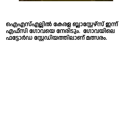
ഐഎസ്എല്ലിൽ കേരള ബ്ലാസ്റ്റേഴ്‌സ് ഇന്ന് 
എഫ്‌സി ഗോവയെ നേരിടും.  ഗോവയിലെ 
ഫട്ടോർഡ സ്റ്റേഡിയത്തിലാണ് മത്സരം.