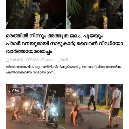
മരത്തില്‍ നിന്നും അത്ഭുത ജലം, പൂജയും
പ്രാര്‍ഥനയുമായി നാട്ടുകാര്‍; വൈറൽ വീഡിയോ
വാർത്തയോടൊപ്പം
MALAYALI SPEAKS
June 11, 2025
വിവരസാങ്കേതിക യുഗത്തില്‍ ജീവിക്കുമ്ബോഴും അന്ധവിശ്വാസങ്ങള്‍ക്ക്
പഞ്ഞമില്ലാത്ത നാടാണ് ഇന…
VIRAL