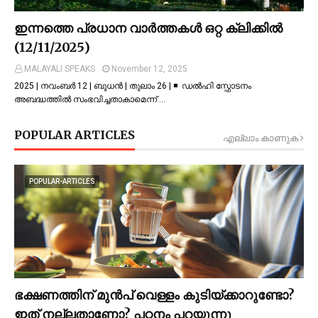
ഇന്നത്തെ പ്രധാന വാർത്തകൾ ഒറ്റ ക്ലിക്കിൽ
(12/11/2025)
MALAYALI SPEAKS
November 12, 2025
2025 | നവംബർ 12 | ബുധൻ | തുലാം 26 | ◾ ഡല്‍ഹി സ്ഫോടനം
അബദ്ധത്തില്‍ സംഭവിച്ചതാകാമെന്ന് …
POPULAR ARTICLES
എല്ലാം കാണുക
POPULAR-ARTICLES
ഭക്ഷണത്തിന് മുന്‍പ് വെള്ളം കുടിയ്ക്കാറുണ്ടോ?
ഇത് നല്ലതാണോ? പഠനം പറയുന്നു