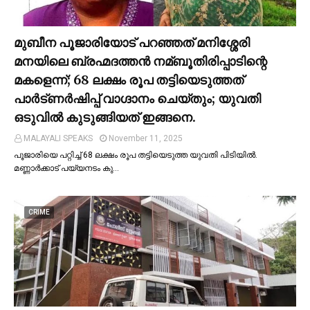
മുബീന പൂജാരിയോട് പറഞ്ഞത് മനിശ്ശേരി
മനയിലെ ബ്രഹ്മദത്തൻ നമ്ബൂതിരിപ്പാടിന്റെ
മകളെന്ന്; 68 ലക്ഷം രൂപ തട്ടിയെടുത്തത്
പാര്‍ട്ണര്‍ഷിപ്പ് വാഗ്ദാനം ചെയ്തും; യുവതി
ഒടുവില്‍ കുടുങ്ങിയത് ഇങ്ങനെ.
MALAYALI SPEAKS
November 11, 2025
പൂജാരിയെ പറ്റിച്ച്‌ 68 ലക്ഷം രൂപ തട്ടിയെടുത്ത യുവതി പിടിയില്‍.
മണ്ണാർക്കാട് പയ്യനടം കു…
CRIME