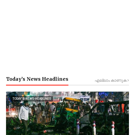
Today’s News Headlines
എല്ലാം കാണുക
TODAY’S-NEWS-HEADLINES