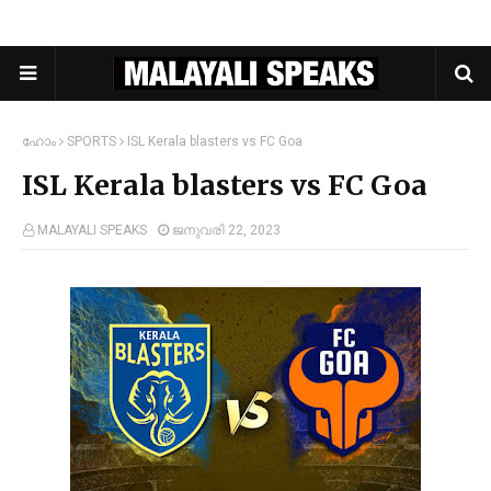
ഹോം
SPORTS
ISL Kerala blasters vs FC Goa
ISL Kerala blasters vs FC Goa
MALAYALI SPEAKS
ജനുവരി 22, 2023