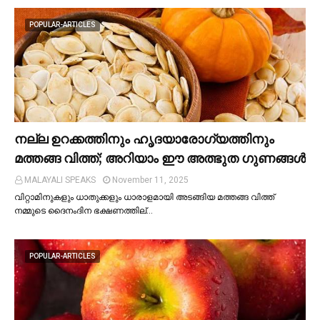
POPULAR-ARTICLES
നല്ല ഉറക്കത്തിനും ഹൃദയാരോഗ്യത്തിനും
മത്തങ്ങ വിത്ത്; അറിയാം ഈ അത്ഭുത ഗുണങ്ങള്‍
MALAYALI SPEAKS
November 11, 2025
വിറ്റാമിനുകളും ധാതുക്കളും ധാരാളമായി അടങ്ങിയ മത്തങ്ങ വിത്ത്
നമ്മുടെ ദൈനംദിന ഭക്ഷണത്തില്…
POPULAR-ARTICLES