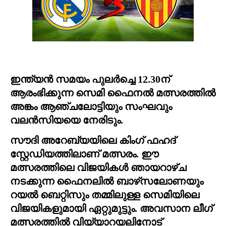
ഇന്ത്യൻ സമയം പുലർച്ചെ 12.30ന് 
ആരംഭിക്കുന്ന സെമി ഫൈനൽ മത്സരത്തിൽ 
അങ്കം ആഞ്ചലോട്ടിയും സംഘവും 
വലൻസിയയെ നേരിടും.  
സൗദി അറേബ്യയിലെ കിംഗ് ഫഹദ് 
സ്റ്റേഡിയത്തിലാണ് മത്സരം. ഈ 
മത്സരത്തിലെ വിജയികൾ ഞായറാഴ്ച 
നടക്കുന്ന ഫൈനലിൽ ബാഴ്‌സലോണയും 
റയൽ ബെറ്റിസും തമ്മിലുള്ള സെമിയിലെ 
വിജയികളുമായി ഏറ്റുമുട്ടും. അവസാന ലീഗ് 
മത്സരത്തിൽ വിയ്യാറയലിനോട് 