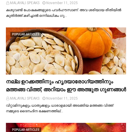
MALAYALI SPEAKS
November 11, 2025
കശുവണ്ടി പോഷകങ്ങളുടെ പവർഹൗസാണ്. അവ ശരിയായ രീതിയില്‍
കുതിർത്ത് കഴിച്ചാല്‍ ഒന്നിലധികം ഗു…
POPULAR-ARTICLES
നല്ല ഉറക്കത്തിനും ഹൃദയാരോഗ്യത്തിനും
മത്തങ്ങ വിത്ത്; അറിയാം ഈ അത്ഭുത ഗുണങ്ങള്‍
MALAYALI SPEAKS
November 11, 2025
വിറ്റാമിനുകളും ധാതുക്കളും ധാരാളമായി അടങ്ങിയ മത്തങ്ങ വിത്ത്
നമ്മുടെ ദൈനംദിന ഭക്ഷണത്തില്…
POPULAR-ARTICLES