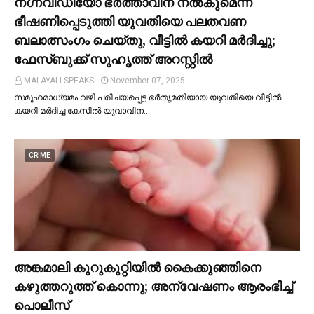
നഗ്നവിഡിയോ ഭര്‍ത്താവിന് നല്‍കുമെന്ന്
ഭീഷണിപ്പെടുത്തി യുവതിയെ പലതവണ
ബലാത്സംഗം ചെയ്തു, വീട്ടില്‍ കയറി മര്‍ദിച്ചു;
ഫേസ്ബുക്ക് സുഹൃത്ത് അറസ്റ്റില്‍
MALAYALI SPEAKS
November 07, 2025
സമൂഹമാധ്യമം വഴി പരിചയപ്പെട്ട ഭർതൃമതിയായ യുവതിയെ വീട്ടില്‍
കയറി മർദിച്ച കേസില്‍ യുവാവിന…
CRIME
അങ്കമാലി കുറുകുറ്റിയില്‍ കൈക്കുഞ്ഞിനെ
കഴുത്തറുത്ത് കൊന്നു; അന്വേഷണം ആരംഭിച്ച്‌
പൊലീസ്