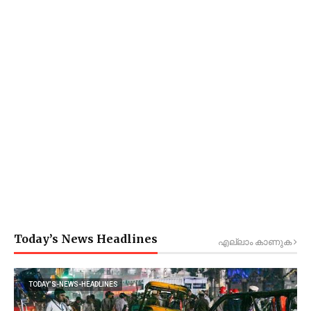
Today’s News Headlines
എല്ലാം കാണുക
TODAY’S-NEWS-HEADLINES