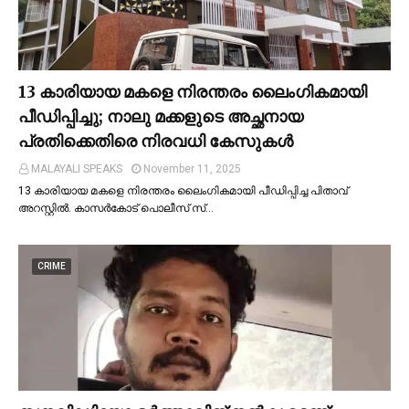
13 കാരിയായ മകളെ നിരന്തരം ലൈംഗികമായി
പീഡിപ്പിച്ചു; നാലു മക്കളുടെ അച്ഛനായ
പ്രതിക്കെതിരെ നിരവധി കേസുകള്‍
MALAYALI SPEAKS
November 11, 2025
13 കാരിയായ മകളെ നിരന്തരം ലൈംഗികമായി പീഡിപ്പിച്ച പിതാവ്
അറസ്റ്റില്‍. കാസർകോട് പൊലീസ് സ്…
CRIME