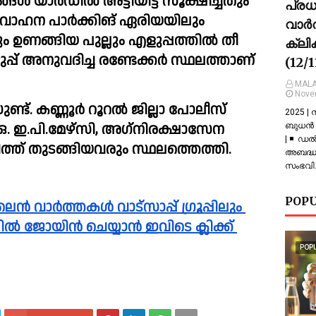
യാര്‍ഡില്‍ അട്ടിയിട്ട് സൂക്ഷിച്ചതും 
പ്ര
ടി. വാഹന പാർക്കിങ് ഏരിയയിലും 
വാർത
 ഉണങ്ങിയ പുല്ലും എളുപ്പത്തിൽ തീ 
ക്ലി
ുപ്പ് അനുവദിച്ച രണ്ടേക്കർ സ്ഥലത്താണ് 
(12/
MALA
Nove
്. കണ്ണൂര്‍ റൂറല്‍ ജില്ലാ പോലീസ് 
2025 |
മേഴ്സി, അഗ്‌നിരക്ഷാസേന 
ബുധൻ |
| ◾ ഡല
ത്ത് തുടങ്ങിയവരും സ്ഥലത്തെത്തി.
അബദ്ധത
സംഭവിച
POPU
പ്പിൽ ജോയിൻ ചെയ്യാൻ ഇവിടെ ക്ലിക്ക് 
POP