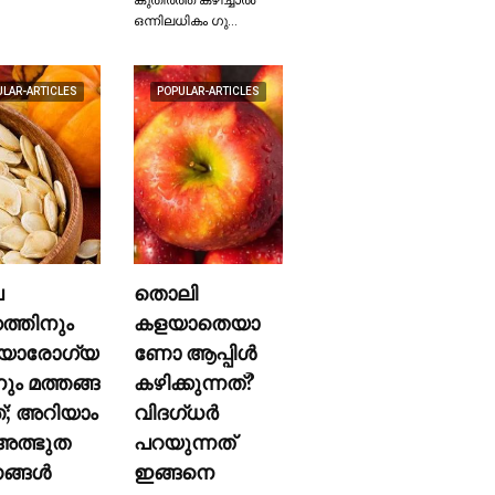
ഒന്നിലധികം ഗു…
ULAR-ARTICLES
POPULAR-ARTICLES
ല
തൊലി
കത്തിനും
കളയാതെയാ
യാരോഗ്യ
ണോ ആപ്പിള്‍
നും മത്തങ്ങ
കഴിക്കുന്നത്?
ത്; അറിയാം
വിദഗ്ധര്‍
ത്ഭുത
പറയുന്നത്
്ങള്‍
ഇങ്ങനെ