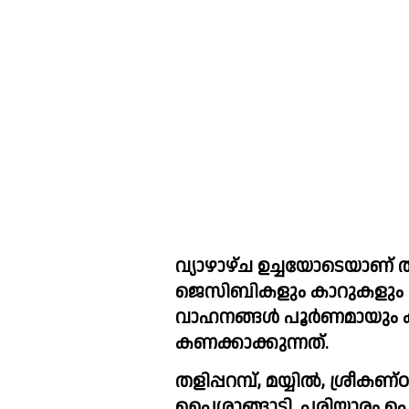
വ്യാഴാഴ്ച ഉച്ചയോടെയാണ് ത
ജെസിബികളും കാറുകളും ഓട
വാഹനങ്ങൾ പൂർണമായും കത
കണക്കാക്കുന്നത്.  
തളിപ്പറമ്പ്, മയ്യിൽ, ശ്രീകണ്
പൈശാങ്ങാടി, പരിയാരം പൊ