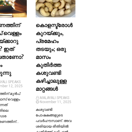
ണത്തിന്
കൊളസ്ട്രോള്‍
പ് വെള്ളം
കുറയ്ക്കും,
യ്ക്കാറു
പ്രമേഹം
? ഇത്
തടയും; ഒരു
ലതാണോ?
മാസം
ം
കുതിര്‍ത്ത
ന്നു
കശുവണ്ടി
കഴിച്ചാലുള്ള
YALI SPEAKS
mber 12, 2025
മാറ്റങ്ങള്‍
തിന് മുന്‍പ്
MALAYALI SPEAKS
ലാസ് വെള്ളം
November 11, 2025
ന്നത്
കശുവണ്ടി
തിലെ
പോഷകങ്ങളുടെ
സാര
പവർഹൗസാണ്. അവ
്രണത്തിന്…
ശരിയായ രീതിയില്‍
കുതിർത്ത് കഴിച്ചാല്‍