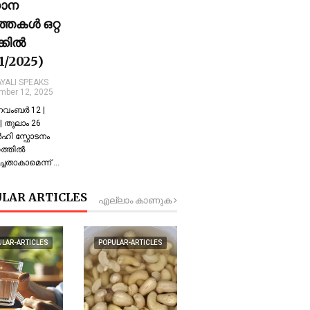
ധാന
്തകൾ ഒറ്റ
ക്കിൽ
11/2025)
YALI SPEAKS
mber 12, 2025
 നവംബർ 12 |
 തുലാം 26
്‍ഹി സ്ഫോടനം
്തില്‍
്ചതാകാമെന്ന് …
LAR ARTICLES
എല്ലാം കാണുക
ULAR-ARTICLES
POPULAR-ARTICLES