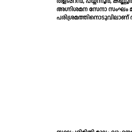
തളിപ്പറമ്പ്, പയ്യന്നൂർ, കണ്ണൂ
അഗ്നിശമന സേനാ സംഘം മൂന്
പരിശ്രമത്തിനൊടുവിലാണ് ത