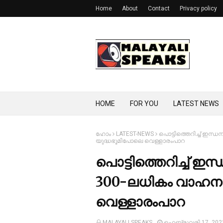
Home
About
Contact
Privacy policy
HOME
FOR YOU
LATEST NEWS
ഹോം
LATEST-NEWS
പൊട്ടിത്തെറിച്ച്‌ ഇന്ധ
യുദ്ധഭൂമിപോലെ വെള്ളാരംപാറ
പൊട്ടിത്തെറിച്ച്‌ ഇന
300-ലധികം വാഹനങ്
വെള്ളാരംപാറ
MALAYALI SPEAKS
ഫെബ്രുവരി 17, 202