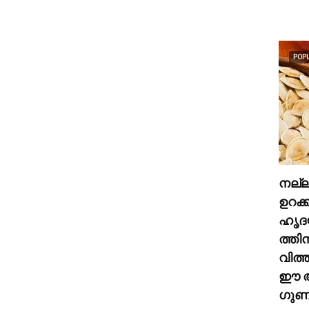
POP
നല്
ഉറക്
ഹൃദ
ത്തി
വിത്
ഈ അ
ഗുണങ