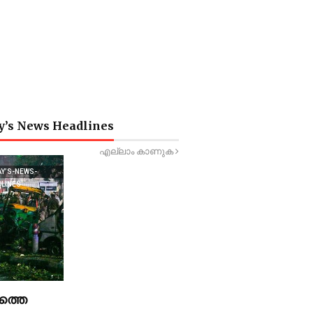
y’s News Headlines
എല്ലാം കാണുക
AY’S-NEWS-
DLINES
ത്തെ