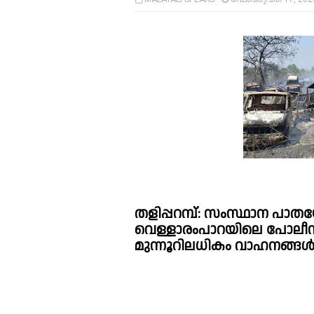
തളിപ്പറമ്പ്: സംസ്ഥാന പാതയ
വെള്ളാരംപാറയിലെ പോലീസ് യാ
മുന്നൂറിലധികം വാഹനങ്ങൾ 