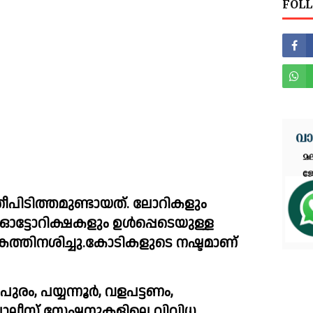
FOLL
ീപിടിത്തമുണ്ടായത്. ലോറികളും 
്ടോറിക്ഷകളും ഉൾപ്പെടെയുള്ള 
്തിനശിച്ചു.കോടികളുടെ നഷ്ടമാണ് 
ഠപുരം, പയ്യന്നൂർ, വളപട്ടണം, 
ലീസ് സ്റ്റേഷനുകളിലെ വിവിധ 