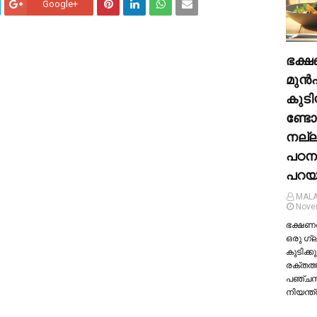
Google+
ഭക്ഷ
മുന്‍
കുടി
ണ്ടോ
നല്
പഠന
പറയു
MALA
Nove
ഭക്ഷണത്
ഒരു ഗ്
കുടിക്കു
രക്തത്
പഞ്ച
നിയന്ത