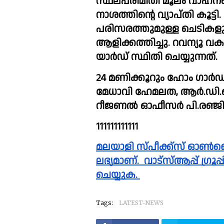
സ്ഥലപരിമിതി മൂലം വാഹനങ്ങൾ 
നാശത്തിന്റെ വ്യാപ്തി കൂട്
പരിസരത്തുമുള്ള ചെടികളും
ആളിക്കത്തിച്ചു. റവന്യൂ വക
യാർഡ് സ്ഥിതി ചെയ്യുന്നത്.
24 മണിക്കൂറും ഹോം ഗാർഡുണ്ട
മേധാവി ഹേമലത, ആര്‍.ഡി.ഒ. ഇ.പി.
റീജണല്‍ ഓഫീസര്‍ പി.രഞ്ജി
111111111111
മലയാളി സ്പീക്ക്സ്‌ ഓൺലൈൻ വാർത്തകൾ വാട്സാപ്പ് ഗ്രൂപ്പിലും 
ലഭ്യമാണ്.  വാട്സ്ആപ്പ് ഗ്രൂ
ചെയ്യുക. 
Tags:
LATEST-NEWS