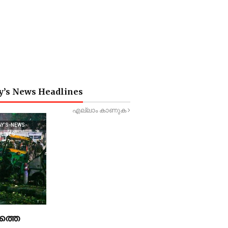
y’s News Headlines
എല്ലാം കാണുക
AY’S-NEWS-
DLINES
ത്തെ