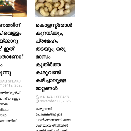
ണത്തിന്
കൊളസ്ട്രോള്‍
പ് വെള്ളം
കുറയ്ക്കും,
യ്ക്കാറു
പ്രമേഹം
? ഇത്
തടയും; ഒരു
ലതാണോ?
മാസം
ം
കുതിര്‍ത്ത
ന്നു
കശുവണ്ടി
കഴിച്ചാലുള്ള
YALI SPEAKS
mber 12, 2025
മാറ്റങ്ങള്‍
തിന് മുന്‍പ്
MALAYALI SPEAKS
ലാസ് വെള്ളം
November 11, 2025
ന്നത്
കശുവണ്ടി
തിലെ
പോഷകങ്ങളുടെ
സാര
പവർഹൗസാണ്. അവ
്രണത്തിന്…
ശരിയായ രീതിയില്‍
കുതിർത്ത് കഴിച്ചാല്‍