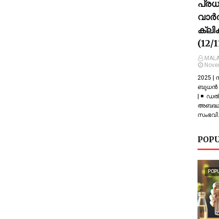
പ്ര
വാർത
ക്ലി
(12/
MALA
Nove
2025 |
ബുധൻ |
| ◾ ഡല
അബദ്ധത
സംഭവിച
POPU
POP