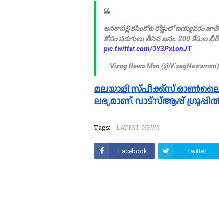
అనకాపల్లి కసింకోట రోడ్డులో బయ్యవరం జాతీయ 
కోసం పరుగులు తీసిన జనం. 200 కేసుల బీర్ 
pic.twitter.com/OY3PxLonJT
— Vizag News Man (@VizagNewsman
മലയാളി സ്പീക്ക്സ്‌ ഓൺലൈൻ വാർത്തകൾ വാട്സാപ്പ് ഗ്രൂപ്പിലും 
ലഭ്യമാണ്. വാട്സ്ആപ്പ് ഗ്രൂപ്
Tags:
LATEST-NEWS
Facebook
Twitter