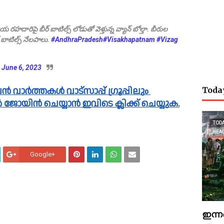
రహదారిపై బీర్ బాటిల్స్ లోడుతో వెళ్తున్న వ్యాన్ బోల్తా. బీరుల
బాటిల్స్ నేలపాలు.
#AndhraPradesh
#Visakhapatnam
#Vizag
)
June 6, 2023
Toda
പിൽ ജോയിൻ ചെയ്യാൻ ഇവിടെ ക്ലിക്ക് ചെയ്യുക.
TOD
HEA
Google+
ഇന്ന