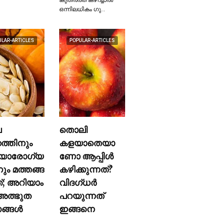
ഒന്നിലധികം ഗു…
ULAR-ARTICLES
POPULAR-ARTICLES
ല
തൊലി
കത്തിനും
കളയാതെയാ
യാരോഗ്യ
ണോ ആപ്പിള്‍
നും മത്തങ്ങ
കഴിക്കുന്നത്?
ത്; അറിയാം
വിദഗ്ധര്‍
ത്ഭുത
പറയുന്നത്
്ങള്‍
ഇങ്ങനെ