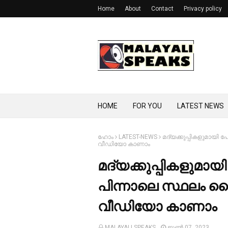
Home
About
Contact
Privacy policy
HOME
FOR YOU
LATEST NEWS
ഹോം
LATEST-NEWS
മദ്യക്കുപ്പികളുമായി പോ
വീഡിയോ കാണാം
മദ്യക്കുപ്പികളുമായി
പിന്നാലെ സ്ഥലം കെെ
വീഡിയോ കാണാം
MALAYALI SPEAKS
ജൂൺ 07, 2023