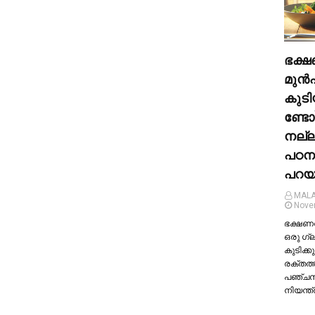
ഭക്ഷ
മുന്‍
കുടി
ണ്ടോ
നല്
പഠന
പറയു
MALA
Nove
ഭക്ഷണത്
ഒരു ഗ്
കുടിക്കു
രക്തത്
പഞ്ച
നിയന്ത