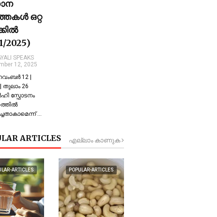
ധാന
്തകൾ ഒറ്റ
ക്കിൽ
11/2025)
YALI SPEAKS
mber 12, 2025
 നവംബർ 12 |
 തുലാം 26
്‍ഹി സ്ഫോടനം
്തില്‍
്ചതാകാമെന്ന് …
LAR ARTICLES
എല്ലാം കാണുക
ULAR-ARTICLES
POPULAR-ARTICLES