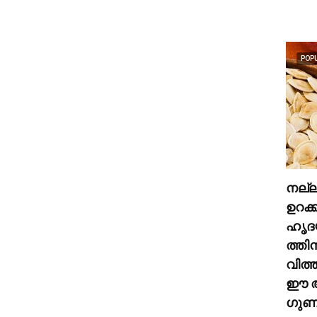
POP
നല്
ഉറക്
ഹൃദ
ത്തി
വിത്
ഈ അ
ഗുണങ