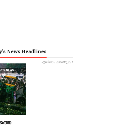
y’s News Headlines
എല്ലാം കാണുക
AY’S-NEWS-
DLINES
ത്തെ