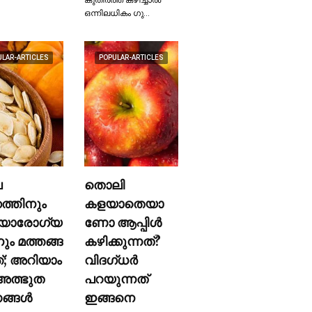
ഒന്നിലധികം ഗു…
ULAR-ARTICLES
POPULAR-ARTICLES
ല
തൊലി
കത്തിനും
കളയാതെയാ
യാരോഗ്യ
ണോ ആപ്പിള്‍
നും മത്തങ്ങ
കഴിക്കുന്നത്?
ത്; അറിയാം
വിദഗ്ധര്‍
ത്ഭുത
പറയുന്നത്
്ങള്‍
ഇങ്ങനെ