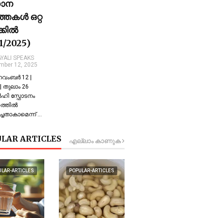
ധാന
്തകൾ ഒറ്റ
ക്കിൽ
11/2025)
YALI SPEAKS
mber 12, 2025
 നവംബർ 12 |
 തുലാം 26
്‍ഹി സ്ഫോടനം
്തില്‍
്ചതാകാമെന്ന് …
LAR ARTICLES
എല്ലാം കാണുക
ULAR-ARTICLES
POPULAR-ARTICLES