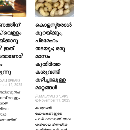
ണത്തിന്
കൊളസ്ട്രോള്‍
പ് വെള്ളം
കുറയ്ക്കും,
യ്ക്കാറു
പ്രമേഹം
? ഇത്
തടയും; ഒരു
ലതാണോ?
മാസം
ം
കുതിര്‍ത്ത
ന്നു
കശുവണ്ടി
കഴിച്ചാലുള്ള
YALI SPEAKS
mber 12, 2025
മാറ്റങ്ങള്‍
തിന് മുന്‍പ്
MALAYALI SPEAKS
ലാസ് വെള്ളം
November 11, 2025
ന്നത്
കശുവണ്ടി
തിലെ
പോഷകങ്ങളുടെ
സാര
പവർഹൗസാണ്. അവ
്രണത്തിന്…
ശരിയായ രീതിയില്‍
കുതിർത്ത് കഴിച്ചാല്‍