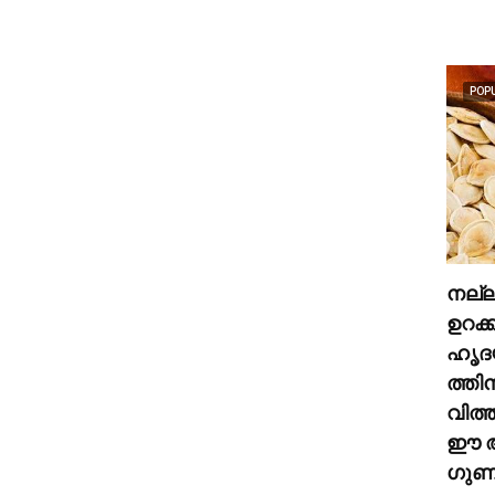
POP
നല്
ഉറക്
ഹൃദ
ത്തി
വിത്
ഈ അ
ഗുണങ