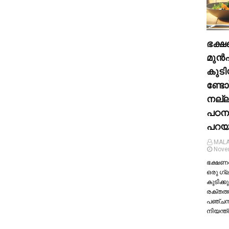
ഭക്ഷ
മുന്‍
കുടി
ണ്ടോ
നല്
പഠന
പറയു
MALA
Nove
ഭക്ഷണത്
ഒരു ഗ്
കുടിക്കു
രക്തത്
പഞ്ച
നിയന്ത