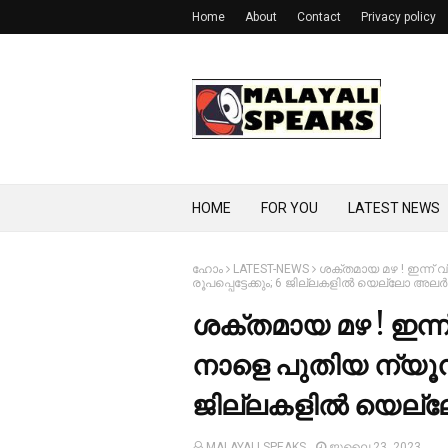
Home
About
Contact
Privacy policy
HOME
FOR YOU
LATEST NEWS
ഹോം
LATEST-NEWS
ശക്തമായ മഴ ! ഇന്ന് വ
രൂപപ്പെട്ടേക്കും; 6 ജില്ലകളില്‍ യെല്ലോ അലര്‍ട്
ശക്തമായ മഴ ! ഇന്ന
നാളെ പുതിയ ന്യൂനമര്‍
ജില്ലകളില്‍ യെല്ലോ
MALAYALI SPEAKS
ജൂലൈ 23, 2023