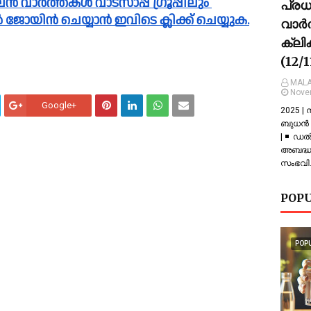
പ്ര
പിൽ ജോയിൻ ചെയ്യാൻ ഇവിടെ ക്ലിക്ക് ചെയ്യുക.
വാർത
ക്ലി
(12/
MALA
Nove
Google+
2025 |
ബുധൻ |
| ◾ ഡല
അബദ്ധത
സംഭവിച
POPU
POP