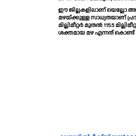
ഈ ജില്ലകളിലാണ് 
യെല്ലോ
 അലര
മഴയ്ക്കുള്ള സാധ്യതയാണ് പ്രവചിക
മില്ലിമീറ്റര്‍ മുതല്‍ 115.5 മില
ശക്തമായ മഴ എന്നത് കൊണ്ട് അര