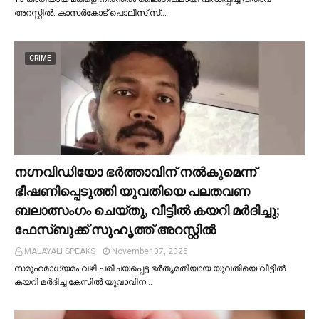
അറസ്റ്റില്‍. കാസർകോട് പൊലീസ് സ്…
CRIME
നഗ്നവിഡിയോ ഭര്‍ത്താവിന് നല്‍കുമെന്ന്
ഭീഷണിപ്പെടുത്തി യുവതിയെ പലതവണ
ബലാത്സംഗം ചെയ്തു, വീട്ടില്‍ കയറി മര്‍ദിച്ചു;
ഫേസ്ബുക്ക് സുഹൃത്ത് അറസ്റ്റില്‍
MALAYALI SPEAKS
November 07, 2025
സമൂഹമാധ്യമം വഴി പരിചയപ്പെട്ട ഭർതൃമതിയായ യുവതിയെ വീട്ടില്‍
കയറി മർദിച്ച കേസില്‍ യുവാവിന…