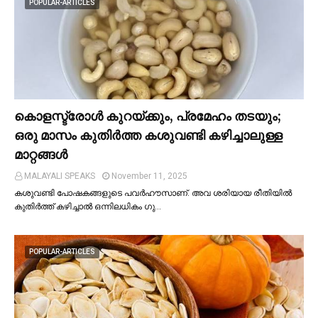
POPULAR-ARTICLES
കൊളസ്ട്രോള്‍ കുറയ്ക്കും, പ്രമേഹം തടയും;
ഒരു മാസം കുതിര്‍ത്ത കശുവണ്ടി കഴിച്ചാലുള്ള
മാറ്റങ്ങള്‍
MALAYALI SPEAKS
November 11, 2025
കശുവണ്ടി പോഷകങ്ങളുടെ പവർഹൗസാണ്. അവ ശരിയായ രീതിയില്‍
കുതിർത്ത് കഴിച്ചാല്‍ ഒന്നിലധികം ഗു…
POPULAR-ARTICLES