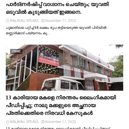
പാര്‍ട്ണര്‍ഷിപ്പ് വാഗ്ദാനം ചെയ്തും; യുവതി
ഒടുവില്‍ കുടുങ്ങിയത് ഇങ്ങനെ.
MALAYALI SPEAKS
November 11, 2025
പൂജാരിയെ പറ്റിച്ച്‌ 68 ലക്ഷം രൂപ തട്ടിയെടുത്ത യുവതി പിടിയില്‍.
മണ്ണാർക്കാട് പയ്യനടം കു…
CRIME
13 കാരിയായ മകളെ നിരന്തരം ലൈംഗികമായി
പീഡിപ്പിച്ചു; നാലു മക്കളുടെ അച്ഛനായ
പ്രതിക്കെതിരെ നിരവധി കേസുകള്‍
MALAYALI SPEAKS
November 11, 2025
13 കാരിയായ മകളെ നിരന്തരം ലൈംഗികമായി പീഡിപ്പിച്ച പിതാവ്