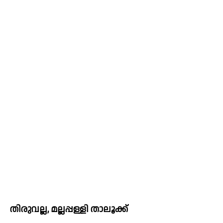
തിരുവല്ല, മല്ലപ്പള്ളി താലൂക്ക്