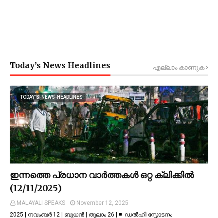
Today’s News Headlines
എല്ലാം കാണുക
TODAY’S-NEWS-HEADLINES
ഇന്നത്തെ പ്രധാന വാർത്തകൾ ഒറ്റ ക്ലിക്കിൽ
(12/11/2025)
MALAYALI SPEAKS
November 12, 2025
2025 | നവംബർ 12 | ബുധൻ | തുലാം 26 | ◾ ഡല്‍ഹി സ്ഫോടനം