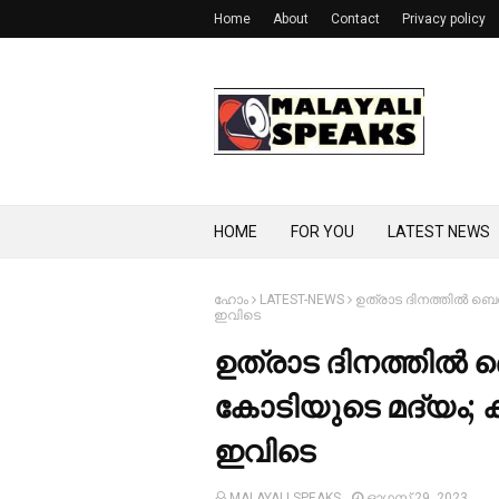
Home
About
Contact
Privacy policy
HOME
FOR YOU
LATEST NEWS
ഹോം
LATEST-NEWS
ഉത്രാട ദിനത്തില്‍ ബെവ
ഇവിടെ
ഉത്രാട ദിനത്തില്‍ ബ
കോടിയുടെ മദ്യം; കൂ
ഇവിടെ
MALAYALI SPEAKS
ഓഗസ്റ്റ് 29, 2023