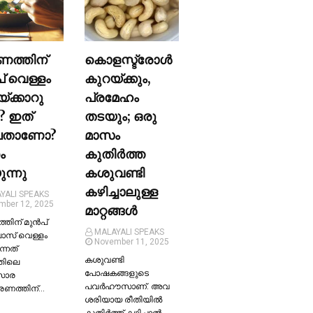
ണത്തിന്
കൊളസ്ട്രോള്‍
പ് വെള്ളം
കുറയ്ക്കും,
യ്ക്കാറു
പ്രമേഹം
? ഇത്
തടയും; ഒരു
ലതാണോ?
മാസം
ം
കുതിര്‍ത്ത
ന്നു
കശുവണ്ടി
കഴിച്ചാലുള്ള
YALI SPEAKS
mber 12, 2025
മാറ്റങ്ങള്‍
തിന് മുന്‍പ്
MALAYALI SPEAKS
ലാസ് വെള്ളം
November 11, 2025
ന്നത്
കശുവണ്ടി
തിലെ
പോഷകങ്ങളുടെ
സാര
പവർഹൗസാണ്. അവ
്രണത്തിന്…
ശരിയായ രീതിയില്‍
കുതിർത്ത് കഴിച്ചാല്‍