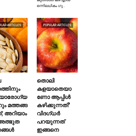
ഒന്നിലധികം ഗു…
ULAR-ARTICLES
POPULAR-ARTICLES
ല
തൊലി
കത്തിനും
കളയാതെയാ
യാരോഗ്യ
ണോ ആപ്പിള്‍
നും മത്തങ്ങ
കഴിക്കുന്നത്?
ത്; അറിയാം
വിദഗ്ധര്‍
ത്ഭുത
പറയുന്നത്
്ങള്‍
ഇങ്ങനെ