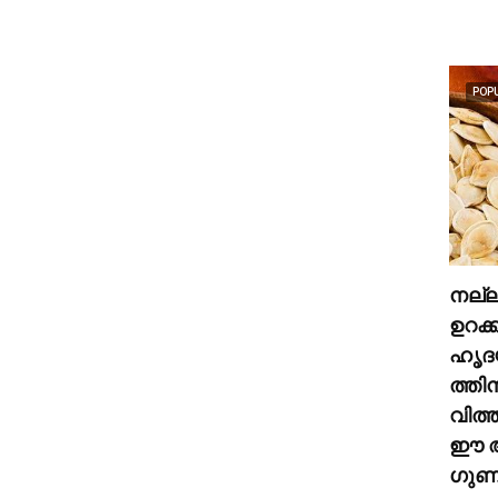
POP
നല്
ഉറക്
ഹൃദ
ത്തി
വിത്
ഈ അ
ഗുണങ