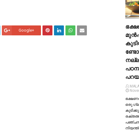
ഭക്ഷ
Google+
മുന്‍
കുടി
ണ്ടോ
നല്
പഠന
പറയു
MALA
Nove
ഭക്ഷണത്
ഒരു ഗ്
കുടിക്കു
രക്തത്
പഞ്ച
നിയന്ത