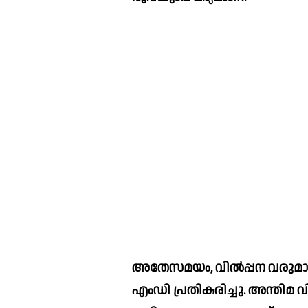
അതേസമയം, വില്‍പ്പന വരുമാനത്ത
എംഡി പ്രതികരിച്ചു. അന്തിമ വ