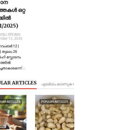
ധാന
്തകൾ ഒറ്റ
ക്കിൽ
11/2025)
YALI SPEAKS
mber 12, 2025
 നവംബർ 12 |
 തുലാം 26
്‍ഹി സ്ഫോടനം
്തില്‍
്ചതാകാമെന്ന് …
LAR ARTICLES
എല്ലാം കാണുക
ULAR-ARTICLES
POPULAR-ARTICLES