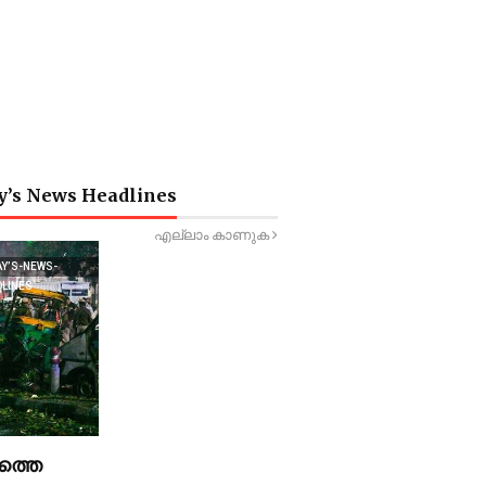
y’s News Headlines
എല്ലാം കാണുക
AY’S-NEWS-
DLINES
ത്തെ