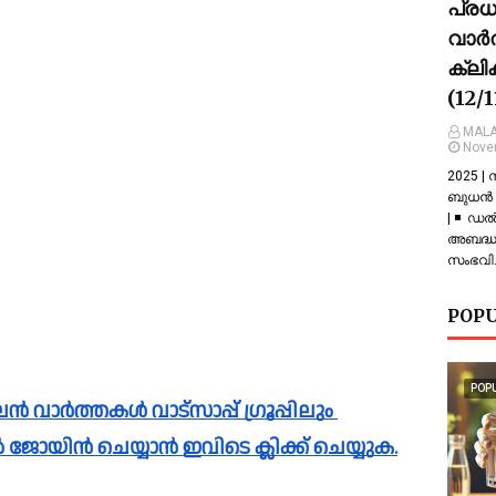
പ്ര
വാർത
ക്ലി
(12/
MALA
Nove
2025 |
ബുധൻ |
| ◾ ഡല
അബദ്ധത
സംഭവിച
POPU
POP
പിൽ ജോയിൻ ചെയ്യാൻ ഇവിടെ ക്ലിക്ക് ചെയ്യുക.