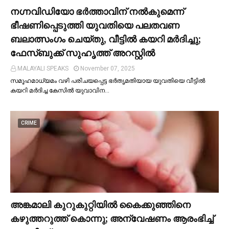
നഗ്നവിഡിയോ ഭര്‍ത്താവിന് നല്‍കുമെന്ന്
ഭീഷണിപ്പെടുത്തി യുവതിയെ പലതവണ
ബലാത്സംഗം ചെയ്തു, വീട്ടില്‍ കയറി മര്‍ദിച്ചു;
ഫേസ്ബുക്ക് സുഹൃത്ത് അറസ്റ്റില്‍
MALAYALI SPEAKS
November 07, 2025
സമൂഹമാധ്യമം വഴി പരിചയപ്പെട്ട ഭർതൃമതിയായ യുവതിയെ വീട്ടില്‍
കയറി മർദിച്ച കേസില്‍ യുവാവിന…
CRIME
അങ്കമാലി കുറുകുറ്റിയില്‍ കൈക്കുഞ്ഞിനെ
കഴുത്തറുത്ത് കൊന്നു; അന്വേഷണം ആരംഭിച്ച്‌