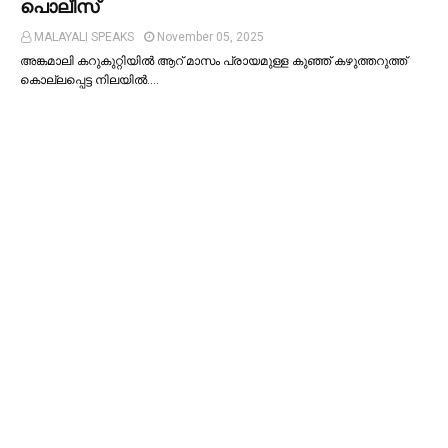
പൊലീസ്
MALAYALI SPEAKS
November 05, 2025
അങ്കമാലി കറുകുറ്റിയില്‍ ആറ് മാസം പ്രായമുള്ള കുഞ്ഞ് കഴുത്തറുത്ത്
കൊല്ലപ്പെട്ട നിലയില്‍.…