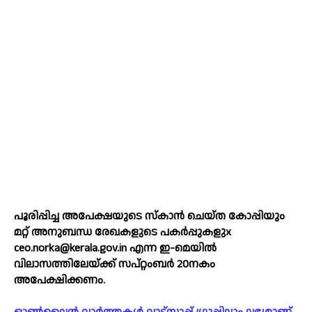
പൂരിപ്പിച്ച അപേക്ഷയുടെ സ്കാന്‍ ചെയ്ത കോപ്പിയും
മറ്റ് അനുബന്ധ രേഖകളുടെ പകര്‍പ്പുകളുx
ceo.norka@kerala.gov.in എന്ന ഇ-മെയില്‍
വിലാസത്തിലേയ്ക്ക് സപ്റ്റംബർ 20നകം
അപേക്ഷിക്കണം.