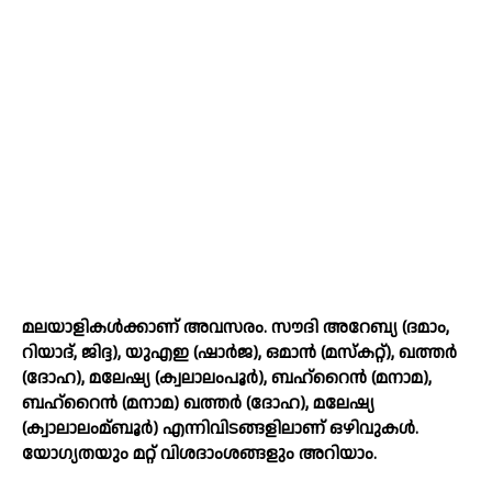
മലയാളികള്‍ക്കാണ് അവസരം. സൗദി അറേബ്യ (ദമാം,
റിയാദ്, ജിദ്ദ), യുഎഇ (ഷാർജ), ഒമാൻ (മസ്‌കറ്റ്), ഖത്തർ
(ദോഹ), മലേഷ്യ (ക്വലാലംപൂർ), ബഹ്‌റൈൻ (മനാമ),
ബഹ്റൈൻ (മനാമ) ഖത്തർ (ദോഹ), മലേഷ്യ
(ക്വാലാലംമ്ബൂർ) എന്നിവിടങ്ങളിലാണ് ഒഴിവുകള്‍.
യോഗ്യതയും മറ്റ് വിശദാംശങ്ങളും അറിയാം.