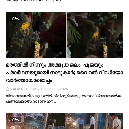
മീഡിയയില്‍ പ്രചരിക്കുന്നത്. ഉത്ത…
VIRAL
മരത്തില്‍ നിന്നും അത്ഭുത ജലം, പൂജയും
പ്രാര്‍ഥനയുമായി നാട്ടുകാര്‍; വൈറൽ വീഡിയോ
വാർത്തയോടൊപ്പം
MALAYALI SPEAKS
June 11, 2025
വിവരസാങ്കേതിക യുഗത്തില്‍ ജീവിക്കുമ്ബോഴും അന്ധവിശ്വാസങ്ങള്‍ക്ക്
പഞ്ഞമില്ലാത്ത നാടാണ് ഇന…
VIRAL