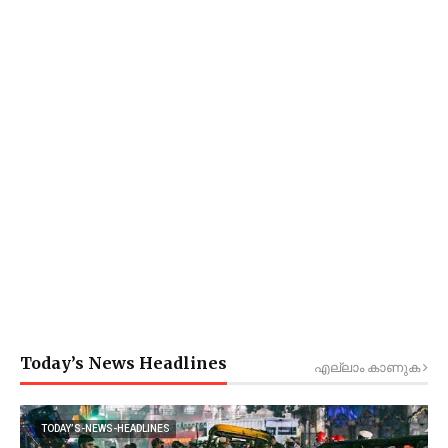
Today’s News Headlines
എല്ലാം കാണുക
TODAY’S-NEWS-HEADLINES