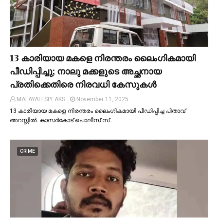
13 കാരിയായ മകളെ നിരന്തരം ലൈംഗികമായി
പീഡിപ്പിച്ചു; നാലു മക്കളുടെ അച്ഛനായ
പ്രതിക്കെതിരെ നിരവധി കേസുകള്‍
MALAYALI SPEAKS
November 11, 2025
13 കാരിയായ മകളെ നിരന്തരം ലൈംഗികമായി പീഡിപ്പിച്ച പിതാവ്
അറസ്റ്റില്‍. കാസർകോട് പൊലീസ് സ്…
CRIME