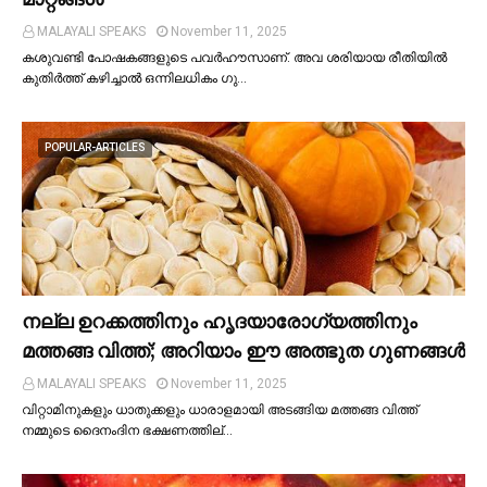
MALAYALI SPEAKS
November 11, 2025
കശുവണ്ടി പോഷകങ്ങളുടെ പവർഹൗസാണ്. അവ ശരിയായ രീതിയില്‍
കുതിർത്ത് കഴിച്ചാല്‍ ഒന്നിലധികം ഗു…
POPULAR-ARTICLES
നല്ല ഉറക്കത്തിനും ഹൃദയാരോഗ്യത്തിനും
മത്തങ്ങ വിത്ത്; അറിയാം ഈ അത്ഭുത ഗുണങ്ങള്‍
MALAYALI SPEAKS
November 11, 2025
വിറ്റാമിനുകളും ധാതുക്കളും ധാരാളമായി അടങ്ങിയ മത്തങ്ങ വിത്ത്
നമ്മുടെ ദൈനംദിന ഭക്ഷണത്തില്…