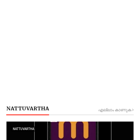
NATTUVARTHA
എല്ലാം കാണുക
NATTUVARTHA