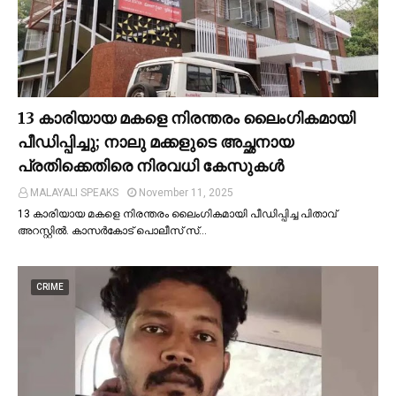
13 കാരിയായ മകളെ നിരന്തരം ലൈംഗികമായി
പീഡിപ്പിച്ചു; നാലു മക്കളുടെ അച്ഛനായ
പ്രതിക്കെതിരെ നിരവധി കേസുകള്‍
MALAYALI SPEAKS
November 11, 2025
13 കാരിയായ മകളെ നിരന്തരം ലൈംഗികമായി പീഡിപ്പിച്ച പിതാവ്
അറസ്റ്റില്‍. കാസർകോട് പൊലീസ് സ്…
CRIME