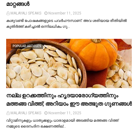
മാറ്റങ്ങള്‍
MALAYALI SPEAKS
November 11, 2025
കശുവണ്ടി പോഷകങ്ങളുടെ പവർഹൗസാണ്. അവ ശരിയായ രീതിയില്‍
കുതിർത്ത് കഴിച്ചാല്‍ ഒന്നിലധികം ഗു…
POPULAR-ARTICLES
നല്ല ഉറക്കത്തിനും ഹൃദയാരോഗ്യത്തിനും
മത്തങ്ങ വിത്ത്; അറിയാം ഈ അത്ഭുത ഗുണങ്ങള്‍
MALAYALI SPEAKS
November 11, 2025
വിറ്റാമിനുകളും ധാതുക്കളും ധാരാളമായി അടങ്ങിയ മത്തങ്ങ വിത്ത്
നമ്മുടെ ദൈനംദിന ഭക്ഷണത്തില്…