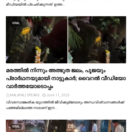
മീഡിയയില്‍ പ്രചരിക്കുന്നത്. ഉത്ത…
VIRAL
മരത്തില്‍ നിന്നും അത്ഭുത ജലം, പൂജയും
പ്രാര്‍ഥനയുമായി നാട്ടുകാര്‍; വൈറൽ വീഡിയോ
വാർത്തയോടൊപ്പം
MALAYALI SPEAKS
June 11, 2025
വിവരസാങ്കേതിക യുഗത്തില്‍ ജീവിക്കുമ്ബോഴും അന്ധവിശ്വാസങ്ങള്‍ക്ക്
പഞ്ഞമില്ലാത്ത നാടാണ് ഇന…
VIRAL