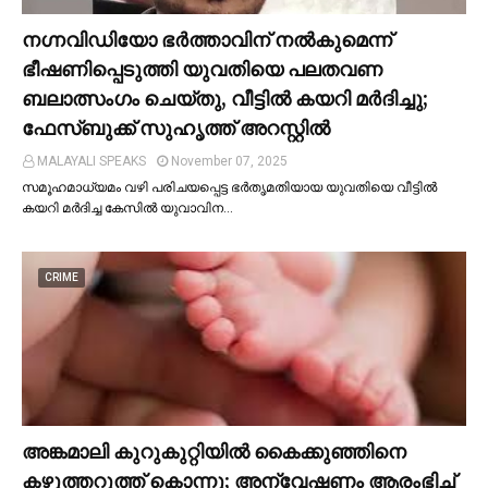
നഗ്നവിഡിയോ ഭര്‍ത്താവിന് നല്‍കുമെന്ന്
ഭീഷണിപ്പെടുത്തി യുവതിയെ പലതവണ
ബലാത്സംഗം ചെയ്തു, വീട്ടില്‍ കയറി മര്‍ദിച്ചു;
ഫേസ്ബുക്ക് സുഹൃത്ത് അറസ്റ്റില്‍
MALAYALI SPEAKS
November 07, 2025
സമൂഹമാധ്യമം വഴി പരിചയപ്പെട്ട ഭർതൃമതിയായ യുവതിയെ വീട്ടില്‍
കയറി മർദിച്ച കേസില്‍ യുവാവിന…
CRIME
അങ്കമാലി കുറുകുറ്റിയില്‍ കൈക്കുഞ്ഞിനെ
കഴുത്തറുത്ത് കൊന്നു; അന്വേഷണം ആരംഭിച്ച്‌