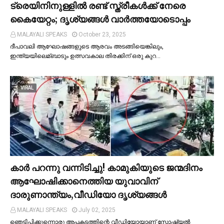
ട്രെയിനിനുള്ളില്‍ രണ്ട് സ്ത്രീകള്‍ക്ക് നേരെ
കൈയേറ്റം; ദൃശ്യങ്ങള്‍ വാർത്തയോടൊപ്പം
MALAYALI SPEAKS
October 23, 2025
ദീപാവലി ആഘോഷങ്ങളുടെ ആരവം അടങ്ങിയെങ്കിലും,
ഇന്ത്യയിലെമ്ബാടും ഉത്സവകാല തിരക്കിന് ഒരു കുറ…
VIRAL
കാര്‍ പറന്നു വന്നിടിച്ചു! കാമുകിയുടെ ജന്മദിനം
ആഘോഷിക്കാനെത്തിയ യുവാവിന്
ദാരുണാന്ത്യം,വീഡിയോ ദൃശ്യങ്ങൾ
MALAYALI SPEAKS
July 02, 2025
ഞെട്ടിപ്പിക്കുന്നൊരു അപകടത്തിന്റെ വീഡിയോയാണ് സോഷ്യല്‍