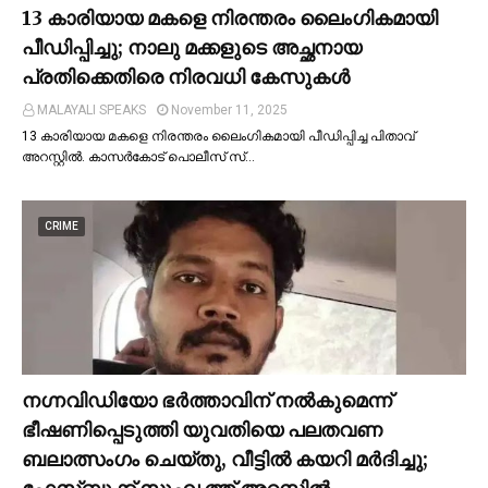
13 കാരിയായ മകളെ നിരന്തരം ലൈംഗികമായി
പീഡിപ്പിച്ചു; നാലു മക്കളുടെ അച്ഛനായ
പ്രതിക്കെതിരെ നിരവധി കേസുകള്‍
MALAYALI SPEAKS
November 11, 2025
13 കാരിയായ മകളെ നിരന്തരം ലൈംഗികമായി പീഡിപ്പിച്ച പിതാവ്
അറസ്റ്റില്‍. കാസർകോട് പൊലീസ് സ്…
CRIME
നഗ്നവിഡിയോ ഭര്‍ത്താവിന് നല്‍കുമെന്ന്
ഭീഷണിപ്പെടുത്തി യുവതിയെ പലതവണ
ബലാത്സംഗം ചെയ്തു, വീട്ടില്‍ കയറി മര്‍ദിച്ചു;