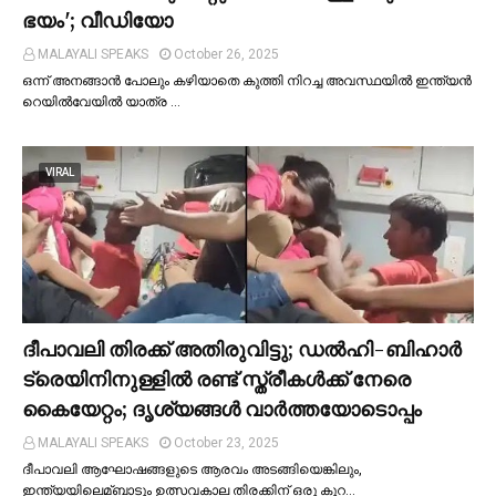
ഭയം'; വീഡിയോ
MALAYALI SPEAKS
October 26, 2025
ഒന്ന് അനങ്ങാന്‍ പോലും കഴിയാതെ കുത്തി നിറച്ച അവസ്ഥയില്‍ ഇന്ത്യന്‍
റെയില്‍വേയില്‍ യാത്ര …
VIRAL
ദീപാവലി തിരക്ക് അതിരുവിട്ടു; ഡല്‍ഹി-ബിഹാര്‍
ട്രെയിനിനുള്ളില്‍ രണ്ട് സ്ത്രീകള്‍ക്ക് നേരെ
കൈയേറ്റം; ദൃശ്യങ്ങള്‍ വാർത്തയോടൊപ്പം
MALAYALI SPEAKS
October 23, 2025
ദീപാവലി ആഘോഷങ്ങളുടെ ആരവം അടങ്ങിയെങ്കിലും,
ഇന്ത്യയിലെമ്ബാടും ഉത്സവകാല തിരക്കിന് ഒരു കുറ…