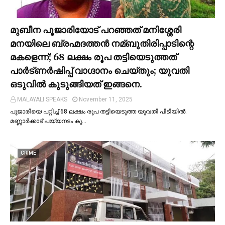
മുബീന പൂജാരിയോട് പറഞ്ഞത് മനിശ്ശേരി
മനയിലെ ബ്രഹ്മദത്തൻ നമ്ബൂതിരിപ്പാടിന്റെ
മകളെന്ന്; 68 ലക്ഷം രൂപ തട്ടിയെടുത്തത്
പാര്‍ട്ണര്‍ഷിപ്പ് വാഗ്ദാനം ചെയ്തും; യുവതി
ഒടുവില്‍ കുടുങ്ങിയത് ഇങ്ങനെ.
MALAYALI SPEAKS
November 11, 2025
പൂജാരിയെ പറ്റിച്ച്‌ 68 ലക്ഷം രൂപ തട്ടിയെടുത്ത യുവതി പിടിയില്‍.
മണ്ണാർക്കാട് പയ്യനടം കു…
CRIME