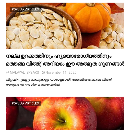
POPULAR-ARTICLES
നല്ല ഉറക്കത്തിനും ഹൃദയാരോഗ്യത്തിനും
മത്തങ്ങ വിത്ത്; അറിയാം ഈ അത്ഭുത ഗുണങ്ങള്‍
MALAYALI SPEAKS
November 11, 2025
വിറ്റാമിനുകളും ധാതുക്കളും ധാരാളമായി അടങ്ങിയ മത്തങ്ങ വിത്ത്
നമ്മുടെ ദൈനംദിന ഭക്ഷണത്തില്…
POPULAR-ARTICLES