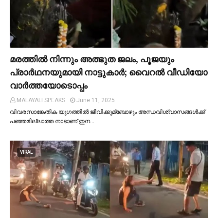
മരത്തില്‍ നിന്നും അത്ഭുത ജലം, പൂജയും
പ്രാര്‍ഥനയുമായി നാട്ടുകാര്‍; വൈറൽ വീഡിയോ
വാർത്തയോടൊപ്പം
MALAYALI SPEAKS
June 11, 2025
വിവരസാങ്കേതിക യുഗത്തില്‍ ജീവിക്കുമ്ബോഴും അന്ധവിശ്വാസങ്ങള്‍ക്ക്
പഞ്ഞമില്ലാത്ത നാടാണ് ഇന…
VIRAL