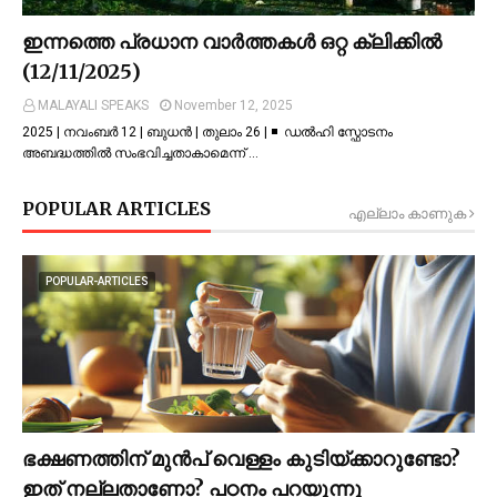
ഇന്നത്തെ പ്രധാന വാർത്തകൾ ഒറ്റ ക്ലിക്കിൽ
(12/11/2025)
MALAYALI SPEAKS
November 12, 2025
2025 | നവംബർ 12 | ബുധൻ | തുലാം 26 | ◾ ഡല്‍ഹി സ്ഫോടനം
അബദ്ധത്തില്‍ സംഭവിച്ചതാകാമെന്ന് …
POPULAR ARTICLES
എല്ലാം കാണുക
POPULAR-ARTICLES
ഭക്ഷണത്തിന് മുന്‍പ് വെള്ളം കുടിയ്ക്കാറുണ്ടോ?
ഇത് നല്ലതാണോ? പഠനം പറയുന്നു