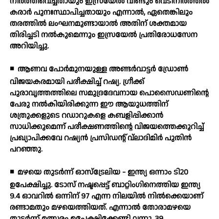
നിര്‍ത്തിവെച്ചതായും ഇസ്രയേല്‍ വീണ്ടും വെടിനിര്‍ത്തല്‍
കരാര്‍ പുനഃസ്ഥാപിച്ചതായും എന്നാല്‍, ഏതെങ്കിലും
തരത്തില്‍ ലംഘനമുണ്ടായാല്‍ അതിന് ശക്തമായ
തിരിച്ചടി നല്‍കുമെന്നും ഇസ്രയേല്‍ പ്രതിരോധസേന
അറിയിച്ചു.
◾
ആണവ പോര്‍മുനയുള്ള അണ്ടര്‍വാട്ടര്‍ ഡ്രോണ്‍
വിജയകരമായി പരീക്ഷിച്ച് റഷ്യ. ഗ്രീക്ക്
പുരാവൃത്തത്തിലെ സമുദ്രദേവനായ പൊസൈഡണിന്റെ
പേരു നല്‍കിയിരിക്കുന്ന ഈ ആയുധത്തിന്
ശത്രുക്കളുടെ റഡാറുകളെ കബളിപ്പിക്കാന്‍
സാധിക്കുമെന്ന് പരീക്ഷണത്തിന്റെ വിജയത്തെക്കുറിച്ച്
പ്രഖ്യാപിക്കവേ റഷ്യന്‍ പ്രസിഡന്റ് വ്‌ലാദിമിര്‍ പുതിന്‍
പറഞ്ഞു.
◾
മഴയെ തുടര്‍ന്ന് ഓസ്‌ട്രേലിയ - ഇന്ത്യ ഒന്നാം ടി20
ഉപേക്ഷിച്ചു. ടോസ് നഷ്ടപ്പെട്ട് ബാറ്റിംഗിനെത്തിയ ഇന്ത്യ
9.4 ഓവറില്‍ ഒന്നിന് 97 എന്ന നിലയില്‍ നില്‍ക്കെയാണ്
രണ്ടാമതും മഴയെത്തിയത്. എന്നാല്‍ തോരാമഴയെ
തുടര്‍ന്ന് മത്സരം ഉപേക്ഷിക്കേണ്ടി വന്നു. 39