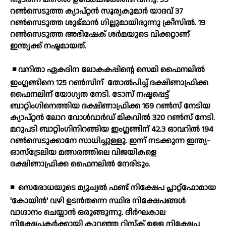
റണ്‍സെടുത്ത ക്യാപ്റ്റന്‍ സൂര്യകുമാര്‍ യാദവ് 37
റണ്‍സെടുത്ത ശുഭ്മാന്‍ ഗില്ലുമായിരുന്നു ക്രീസില്‍. 19
റണ്‍സെടുത്ത അഭിഷേക് ശര്‍മയുടെ വിക്കറ്റാണ്
ഇന്ത്യക്ക് നഷ്ടമായത്.
◾ വനിതാ ഏകദിന ലോകകപ്പിന്റെ സെമി ഫൈനലില്‍
ഇംഗ്ലണ്ടിനെ 125 റണ്‍സിന്
തോല്‍പിച്ച് ദക്ഷിണാഫ്രിക്ക
ഫൈനലിന് യോഗ്യത നേടി. ടോസ് നഷ്ടപ്പെട്ട്
ബാറ്റിംഗിനെത്തിയ ദക്ഷിണാഫ്രിക്ക 169 റണ്‍സ് നേടിയ
ക്യാപ്റ്റന്‍ ലോറ വോള്‍വാര്‍ഡ് മികവില്‍ 320 റണ്‍സ് നേടി.
മറുപടി ബാറ്റിംഗിനിറങ്ങിയ ഇംഗ്ലണ്ടിന് 42.3 ഓവറില്‍ 194
റണ്‍സെടുക്കാനേ സാധിച്ചുള്ളൂ. ഇന്ന് നടക്കുന്ന ഇന്ത്യ-
ഓസ്‌ട്രേലിയ മത്സരത്തിലെ വിജയികളെ
ദക്ഷിണാഫ്രിക്ക ഫൈനലില്‍ നേരിടും.
◾
സെരോധയുടെ മ്യൂച്വല്‍ ഫണ്ട് നിക്ഷേപ പ്ലാറ്റ്‌ഫോമായ
'കോയിന്‍' വഴി ഉടന്‍തന്നെ സ്ഥിര നിക്ഷേപങ്ങള്‍
വാഗ്ദാനം ചെയ്യാന്‍ ഒരുങ്ങുന്നു. ദീര്‍ഘകാല
നിക്ഷേപകര്‍ക്കായി കുറഞ്ഞ റിസ്‌ക് ഉള്ള നിക്ഷേപ