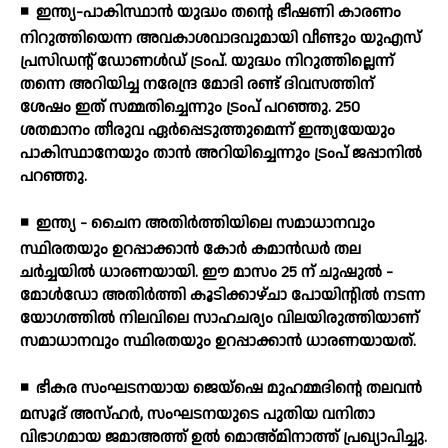
◾
ഇന്ത്യ-പാകിസ്ഥാന്‍ യുദ്ധം തന്റെ ഭീഷണി കാരണം
നിറുത്തിയെന്ന അവകാശവാദവുമായി വീണ്ടും യുഎസ്
പ്രസിഡന്റ് ഡോണള്‍ഡ് ട്രംപ്. യുദ്ധം നിറുത്തില്ലെന്ന്
തന്നെ അറിയിച്ച നരേന്ദ്ര മോദി രണ്ട് ദിവസത്തിന്
ശേഷം ഇത് സമ്മതിച്ചെന്നും ട്രംപ് പറഞ്ഞു. 250
ശതമാനം തീരുവ ഏര്‍പ്പെടുത്തുമെന്ന് ഇന്ത്യയേയും
പാകിസ്ഥാനേയും താന്‍ അറിയിച്ചെന്നും ട്രംപ് ജപ്പാനില്‍
പറഞ്ഞു.
◾
ഇന്ത്യ - ചൈന അതിര്‍ത്തിയിലെ സമാധാനവും
സ്ഥിരതയും ഉറപ്പാക്കാന്‍ കോര്‍ കമാന്‍ഡര്‍ തല
ചര്‍ച്ചയില്‍ ധാരണയായി. ഈ മാസം 25 ന് ചുഷുല്‍ -
മോള്‍ഡോ അതിര്‍ത്തി കൂടിക്കാഴ്ചാ പോയിന്റില്‍ നടന്ന
യോഗത്തില്‍ നിലവിലെ സാഹചര്യം വിലയിരുത്തിയാണ്
സമാധാനവും സ്ഥിരതയും ഉറപ്പാക്കാന്‍ ധാരണയായത്.
◾
ഭീകര സംഘടനയായ ജെയ്ഷെ മുഹമ്മദിന്റെ തലവന്‍
മസൂദ് അസ്ഹര്‍, സംഘടനയുടെ പുതിയ വനിതാ
വിഭാഗമായ ജമാഅത്ത് ഉല്‍ മൊഅ്മിനാത്ത് പ്രഖ്യാപിച്ചു.