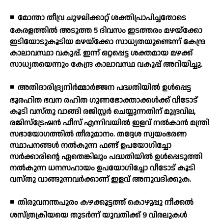
◾
മോന്താ തീവ്ര ചുഴലിക്കാറ്റ് ശക്തിപ്രാപിച്ചതോടെ
കേരളത്തില്‍ അടുത്ത 5 ദിവസം ഇടത്തരം മഴയ്ക്കോ
ഇടിയോടുകൂടിയ മഴയ്ക്കോ സാധ്യതയുണ്ടെന്ന് കേന്ദ്ര
കാലാവസ്ഥാ വകുപ്പ്. ഇന്ന് ഒറ്റപ്പെട്ട ശക്തമായ മഴക്ക്
സാധ്യതയെന്നും കേന്ദ്ര കാലാവസ്ഥ വകുപ്പ് അറിയിച്ചു.
◾
അതിദാരിദ്ര്യനിര്‍മ്മാര്‍ജ്ജന പദ്ധതിയില്‍ ഉള്‍പ്പെട്ട
ഭൂരഹിത ഭവന രഹിത ഗുണഭോക്താക്കള്‍ക്ക് വീടോട്
കൂടി വസ്തു വാങ്ങി രജിസ്റ്റര്‍ ചെയ്യുന്നതിന് മുദ്രവില,
രജിസ്ട്രേഷന്‍ ഫീസ് എന്നിവയില്‍ ഇളവ് നല്‍കാന്‍ മന്ത്രി
സഭായോഗത്തില്‍ തീരുമാനം. തദ്ദേശ സ്വയംഭരണ
സ്ഥാപനങ്ങള്‍ നല്‍കുന്ന ഫണ്ട് ഉപയോഗിച്ചോ
സര്‍ക്കാരിന്റെ ഏതെങ്കിലും പദ്ധതിയില്‍ ഉള്‍പ്പെടുത്തി
നല്‍കുന്ന ധനസഹായം ഉപയോഗിച്ചോ വീടോട് കൂടി
വസ്തു വാങ്ങുന്നവര്‍ക്കാണ് ഇളവ് അനുവദിക്കുക.
◾
തിരുവനന്തപുരം കഴക്കൂട്ടത്ത് കൊഴുപ്പു നീക്കല്‍
ശസ്ത്രക്രിയയെ തുടര്‍ന്ന് യുവതിക്ക് 9 വിരലുകള്‍