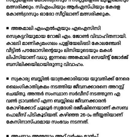
സീറ്റുകളില്‍ കോണ്‍ഗ്രസും 11 സീറ്റുകളില്‍ മുസ്ലിംലീഗും
മത്സരിക്കും. സിഎംപിയും ആര്‍എസ്പിയും കേരള
കോണ്‍ഗ്രസും ഓരോ സീറ്റിലാണ് മത്സരിക്കുക.
◾
അങ്കമാലി എംഎല്‍എയും എഐസിസി
സെക്രട്ടറിയുമായ റോജി എം. ജോണ്‍ വിവാഹിതനായി.
കാലടി മാണിക്യമംഗലം പുളിയേലിപ്പടി കോലഞ്ചേരി
വീട്ടില്‍ പൗലോസിന്റെയും ലിസിയുടെയും മകള്‍
ലിപ്‌സിയാണ് വധു. ഇന്നലെ അങ്കമാലി സെയ്ന്റ് ജോര്‍ജ്
ബസിലിക്കയിലായിരുന്നു വിവാഹം.
◾
സ്വകാര്യ ബസ്സില്‍ യാത്രക്കാരിയായ യുവതിക്ക് നേരെ
ലൈംഗികാതിക്രമം നടത്തിയ ജീവനക്കാരനെ അറസ്റ്റ്
ചെയ്തു. അന്തര്‍ സംസ്ഥാന സര്‍വീസ് നടത്തുന്ന എ
വണ്‍ ട്രാവല്‍സ് എന്ന ബസ്സിലെ ജീവനക്കാരന്‍
കോഴിക്കോട് ചൂലൂര്‍ സ്വദേശി രജീഷിനെയാണ് കസബ
പൊലീസ് പിടികൂടിയത്. കഴിഞ്ഞ 26-ാം തീയ്യതിയാണ്
കേസിനാസ്പദമായ സംഭവം നടന്നത്.
◾
അച്ഛനും അമ്മയും ആറ് വര്‍ഷം മുന്‍പ്