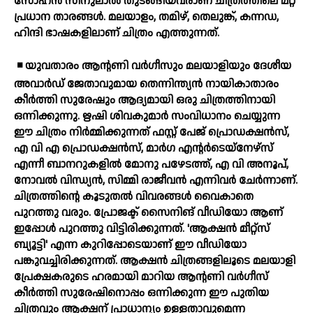
സോഹന്‍ സീനുലാല്‍ തുടങ്ങിയവരാണ് ചിത്രത്തിലെ മറ്റ്
പ്രധാന താരങ്ങള്‍. മലയാളം, തമിഴ്, തെലുങ്ക്, കന്നഡ,
ഹിന്ദി ഭാഷകളിലാണ് ചിത്രം എത്തുന്നത്.
◾ യുവതാരം ആന്റണി വര്‍ഗീസും മലയാളിയും ദേശീയ
അവാര്‍ഡ് ജേതാവുമായ തെന്നിന്ത്യന്‍ നായികാതാരം
കീര്‍ത്തി സുരേഷും ആദ്യമായി ഒരു ചിത്രത്തിനായി
ഒന്നിക്കുന്നു. ഋഷി ശിവകുമാര്‍ സംവിധാനം ചെയ്യുന്ന
ഈ ചിത്രം നിര്‍മ്മിക്കുന്നത് ഫസ്റ്റ് പേജ് പ്രൊഡക്ഷന്‍സ്,
എ വി എ പ്രൊഡക്ഷന്‍സ്, മാര്‍ഗ എന്റര്‍ടെയ്നേഴ്സ്
എന്നീ ബാനറുകളില്‍ മോനു പഴേടത്ത്, എ വി അനൂപ്,
നോവല്‍ വിന്ധ്യന്‍, സിമ്മി രാജീവന്‍ എന്നിവര്‍ ചേര്‍ന്നാണ്.
ചിത്രത്തിന്റെ കൂടുതല്‍ വിവരങ്ങള്‍ വൈകാതെ
പുറത്തു വരും. പ്രോജക്ട് സൈനിങ് വീഡിയോ ആണ്
ഇപ്പോള്‍ പുറത്തു വിട്ടിരിക്കുന്നത്. 'ആക്ഷന്‍ മീറ്റ്സ്
ബ്യൂട്ടി' എന്ന കുറിപ്പോടെയാണ് ഈ വീഡിയോ
പങ്കുവച്ചിരിക്കുന്നത്. ആക്ഷന്‍ ചിത്രങ്ങളിലൂടെ മലയാളി
പ്രേക്ഷകരുടെ ഹരമായി മാറിയ ആന്റണി വര്‍ഗീസ്
കീര്‍ത്തി സുരേഷിനൊപ്പം ഒന്നിക്കുന്ന ഈ പുതിയ
ചിത്രവും ആക്ഷന് പ്രാധാന്യം ഉള്ളതാവുമെന്ന