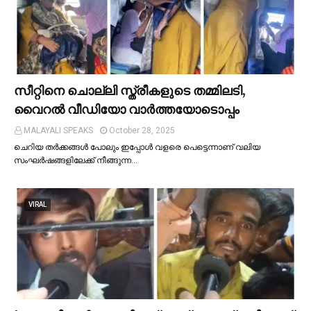
സീറ്റിനെ ചൊല്ലി സ്ത്രീകളുടെ തമ്മിലടി,
വൈറല്‍ വീഡിയോ വാർത്തയോടൊപ്പം
MALAYALI SPEAKS
October 28, 2025
ചെറിയ തര്‍ക്കങ്ങള്‍ പോലും ഇപ്പോള്‍ വളരെ പെട്ടെന്നാണ് വലിയ
സംഘര്‍ഷങ്ങളിലേക്ക് നീങ്ങുന്ന…
VIRAL