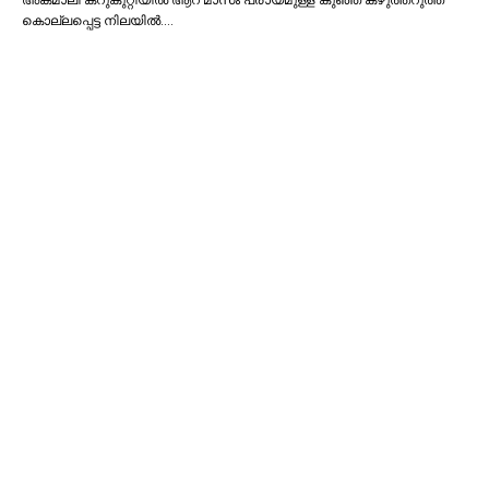
അങ്കമാലി കറുകുറ്റിയില്‍ ആറ് മാസം പ്രായമുള്ള കുഞ്ഞ് കഴുത്തറുത്ത്
കൊല്ലപ്പെട്ട നിലയില്‍.…