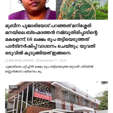
മുബീന പൂജാരിയോട് പറഞ്ഞത് മനിശ്ശേരി
മനയിലെ ബ്രഹ്മദത്തൻ നമ്ബൂതിരിപ്പാടിന്റെ
മകളെന്ന്; 68 ലക്ഷം രൂപ തട്ടിയെടുത്തത്
പാര്‍ട്ണര്‍ഷിപ്പ് വാഗ്ദാനം ചെയ്തും; യുവതി
ഒടുവില്‍ കുടുങ്ങിയത് ഇങ്ങനെ.
MALAYALI SPEAKS
November 11, 2025
പൂജാരിയെ പറ്റിച്ച്‌ 68 ലക്ഷം രൂപ തട്ടിയെടുത്ത യുവതി പിടിയില്‍.
മണ്ണാർക്കാട് പയ്യനടം കു…
CRIME