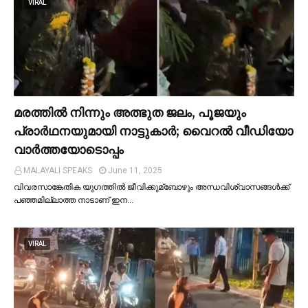
VIRAL
മരത്തില്‍ നിന്നും അത്ഭുത ജലം, പൂജയും
പ്രാര്‍ഥനയുമായി നാട്ടുകാര്‍; വൈറൽ വീഡിയോ
വാർത്തയോടൊപ്പം
MALAYALI SPEAKS
June 11, 2025
വിവരസാങ്കേതിക യുഗത്തില്‍ ജീവിക്കുമ്ബോഴും അന്ധവിശ്വാസങ്ങള്‍ക്ക്
പഞ്ഞമില്ലാത്ത നാടാണ് ഇന…
VIRAL