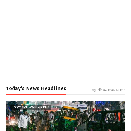
Today’s News Headlines
എല്ലാം കാണുക
TODAY’S-NEWS-HEADLINES