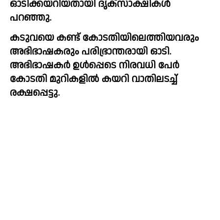
ഓടിക്കയറിയതായി ദൃക്‌സാക്ഷികൾ 
പറഞ്ഞു.  
കടുവയെ കണ്ട് കോടതിയിലെത്തിയവരും 
അഭിഭാഷകരും പരിഭ്രാന്തരായി ഓടി.  
അഭിഭാഷകർ ഉൾപ്പെടെ നിരവധി പേർ 
കോടതി മുറികളിൽ കയറി വാതിലടച്ച് 
രക്ഷപ്പെട്ടു.