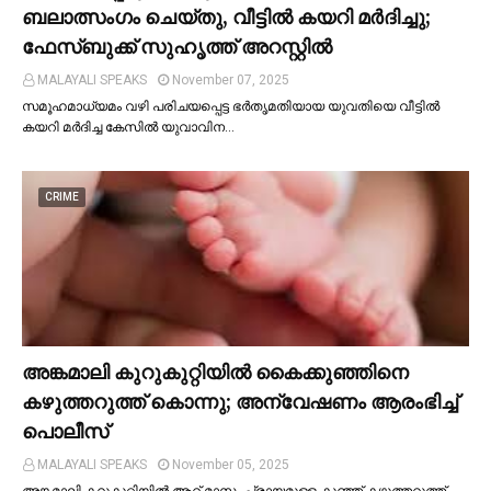
ബലാത്സംഗം ചെയ്തു, വീട്ടില്‍ കയറി മര്‍ദിച്ചു;
ഫേസ്ബുക്ക് സുഹൃത്ത് അറസ്റ്റില്‍
MALAYALI SPEAKS
November 07, 2025
സമൂഹമാധ്യമം വഴി പരിചയപ്പെട്ട ഭർതൃമതിയായ യുവതിയെ വീട്ടില്‍
കയറി മർദിച്ച കേസില്‍ യുവാവിന…
CRIME
അങ്കമാലി കുറുകുറ്റിയില്‍ കൈക്കുഞ്ഞിനെ
കഴുത്തറുത്ത് കൊന്നു; അന്വേഷണം ആരംഭിച്ച്‌
പൊലീസ്
MALAYALI SPEAKS
November 05, 2025