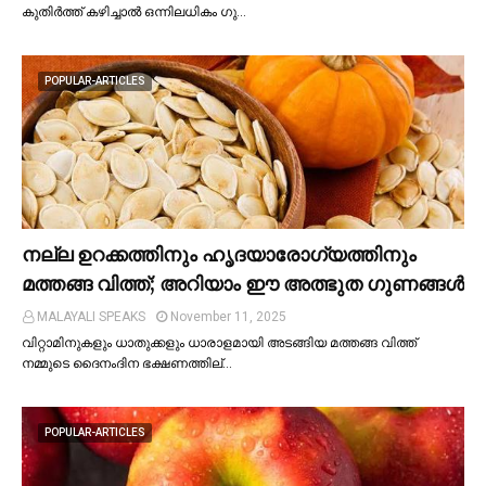
കുതിർത്ത് കഴിച്ചാല്‍ ഒന്നിലധികം ഗു…
POPULAR-ARTICLES
നല്ല ഉറക്കത്തിനും ഹൃദയാരോഗ്യത്തിനും
മത്തങ്ങ വിത്ത്; അറിയാം ഈ അത്ഭുത ഗുണങ്ങള്‍
MALAYALI SPEAKS
November 11, 2025
വിറ്റാമിനുകളും ധാതുക്കളും ധാരാളമായി അടങ്ങിയ മത്തങ്ങ വിത്ത്
നമ്മുടെ ദൈനംദിന ഭക്ഷണത്തില്…
POPULAR-ARTICLES