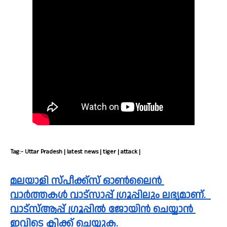
Tag:- Uttar Pradesh | latest news | tiger | attack |
മലയാളി സ്പീക്ക്സ്‌ ഓൺലൈൻ 
വാർത്തകൾ വാട്സാപ്പ് ഗ്രൂപ്പിലും ലഭ്യമാണ്.  
വാട്സ്ആപ്പ് ഗ്രൂപ്പിൽ ജോയിൻ ചെയ്യാൻ 
ഇവിടെ ക്ലിക്ക് ചെയ്യുക. 