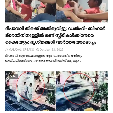
ദീപാവലി തിരക്ക് അതിരുവിട്ടു; ഡല്‍ഹി-ബിഹാര്‍
ട്രെയിനിനുള്ളില്‍ രണ്ട് സ്ത്രീകള്‍ക്ക് നേരെ
കൈയേറ്റം; ദൃശ്യങ്ങള്‍ വാർത്തയോടൊപ്പം
MALAYALI SPEAKS
October 23, 2025
ദീപാവലി ആഘോഷങ്ങളുടെ ആരവം അടങ്ങിയെങ്കിലും,
ഇന്ത്യയിലെമ്ബാടും ഉത്സവകാല തിരക്കിന് ഒരു കുറ…
VIRAL