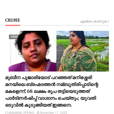
CRIME
എല്ലാം കാണുക
CRIME
മുബീന പൂജാരിയോട് പറഞ്ഞത് മനിശ്ശേരി
മനയിലെ ബ്രഹ്മദത്തൻ നമ്ബൂതിരിപ്പാടിന്റെ
മകളെന്ന്; 68 ലക്ഷം രൂപ തട്ടിയെടുത്തത്
പാര്‍ട്ണര്‍ഷിപ്പ് വാഗ്ദാനം ചെയ്തും; യുവതി
ഒടുവില്‍ കുടുങ്ങിയത് ഇങ്ങനെ.
MALAYALI SPEAKS
November 11, 2025