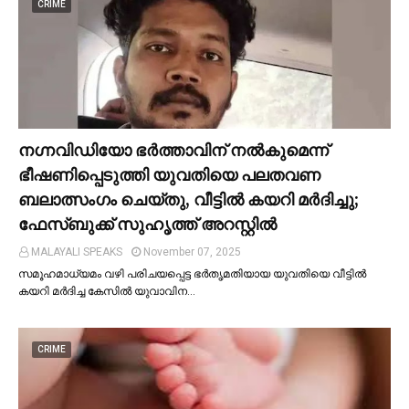
CRIME
നഗ്നവിഡിയോ ഭര്‍ത്താവിന് നല്‍കുമെന്ന്
ഭീഷണിപ്പെടുത്തി യുവതിയെ പലതവണ
ബലാത്സംഗം ചെയ്തു, വീട്ടില്‍ കയറി മര്‍ദിച്ചു;
ഫേസ്ബുക്ക് സുഹൃത്ത് അറസ്റ്റില്‍
MALAYALI SPEAKS
November 07, 2025
സമൂഹമാധ്യമം വഴി പരിചയപ്പെട്ട ഭർതൃമതിയായ യുവതിയെ വീട്ടില്‍
കയറി മർദിച്ച കേസില്‍ യുവാവിന…
CRIME