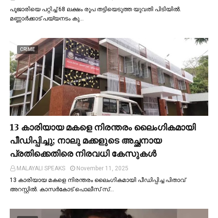
പൂജാരിയെ പറ്റിച്ച്‌ 68 ലക്ഷം രൂപ തട്ടിയെടുത്ത യുവതി പിടിയില്‍.
മണ്ണാർക്കാട് പയ്യനടം കു…
CRIME
13 കാരിയായ മകളെ നിരന്തരം ലൈംഗികമായി
പീഡിപ്പിച്ചു; നാലു മക്കളുടെ അച്ഛനായ
പ്രതിക്കെതിരെ നിരവധി കേസുകള്‍
MALAYALI SPEAKS
November 11, 2025
13 കാരിയായ മകളെ നിരന്തരം ലൈംഗികമായി പീഡിപ്പിച്ച പിതാവ്
അറസ്റ്റില്‍. കാസർകോട് പൊലീസ് സ്…