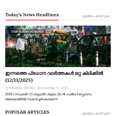
Today’s News Headlines
എല്ലാം കാണുക
TODAY’S-NEWS-HEADLINES
ഇന്നത്തെ പ്രധാന വാർത്തകൾ ഒറ്റ ക്ലിക്കിൽ
(12/11/2025)
MALAYALI SPEAKS
November 12, 2025
2025 | നവംബർ 12 | ബുധൻ | തുലാം 26 | ◾ ഡല്‍ഹി സ്ഫോടനം
അബദ്ധത്തില്‍ സംഭവിച്ചതാകാമെന്ന് …
POPULAR ARTICLES
എല്ലാം കാണുക