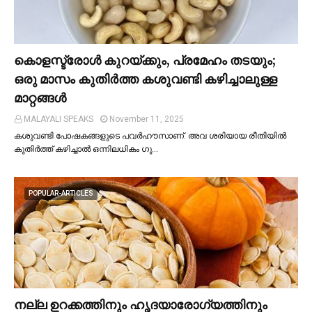
കൊളസ്ട്രോള്‍ കുറയ്ക്കും, പ്രമേഹം തടയും;
ഒരു മാസം കുതിര്‍ത്ത കശുവണ്ടി കഴിച്ചാലുള്ള
മാറ്റങ്ങള്‍
MALAYALI SPEAKS
November 11, 2025
കശുവണ്ടി പോഷകങ്ങളുടെ പവർഹൗസാണ്. അവ ശരിയായ രീതിയില്‍
കുതിർത്ത് കഴിച്ചാല്‍ ഒന്നിലധികം ഗു…
POPULAR-ARTICLES
നല്ല ഉറക്കത്തിനും ഹൃദയാരോഗ്യത്തിനും