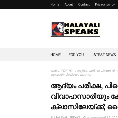
Home
About
Contact
Privacy policy
HOME
FOR YOU
LATEST NEWS
ഹോം
FOR-YOU
ആദ്യം പരീക്ഷ, പിന്നെ വിവ
വൈറല്‍ വീഡിയോ കാണാം
ആദ്യം പരീക്ഷ, പിന
വിവാഹസാരിയും കോട്ട
ക്ലാസിലേയ്ക്ക്;
MALAYALI SPEAKS
ഫെബ്രുവരി 12, 202