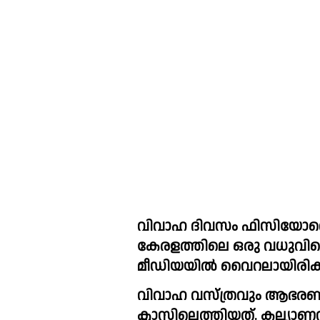
വിവാഹ ദിവസം ഫിസിയോതെറാപ
കേരളത്തിലെ ഒരു വധുവിന്റെ ദൃശ്യങ്ങ
മീഡിയയിൽ വൈറലായിരിക്ക
വിവാഹ വസ്ത്രവും ആഭരണങ
ക്ലാസിലെത്തിയത്. കല്യാണവ