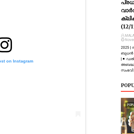
പ്ര
വാർത
ക്ലി
(12/
MALA
Nove
2025 |
ബുധൻ |
| ◾ ഡല
ost on Instagram
അബദ്ധത
സംഭവിച
POPU
POP