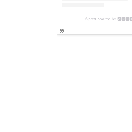
A post shared by 🅰🅳🅷