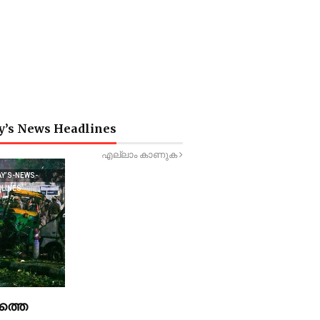
y’s News Headlines
എല്ലാം കാണുക
AY’S-NEWS-
DLINES
ത്തെ