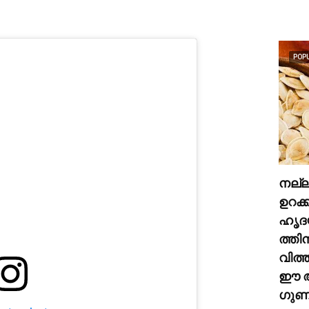
POP
നല്
ഉറക്
ഹൃദ
ത്തി
വിത്
ഈ അ
ഗുണങ