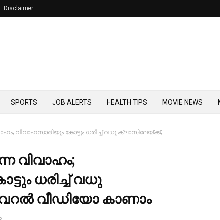
Disclaimer
SPORTS
JOB ALERTS
HEALTH TIPS
MOVIE NEWS
ാഹം; വിവാഹസാരിയും കോട്ടും ധരിച്ച്‌ വധു ക്ലാസിലേയ്ക്ക്;
്നെ വിവാഹം;
ും ധരിച്ച്‌ വധു
 വൈറല്‍ വീഡിയോ കാണാം
3