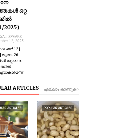
ധാന
്തകൾ ഒറ്റ
ക്കിൽ
11/2025)
YALI SPEAKS
mber 12, 2025
 നവംബർ 12 |
 തുലാം 26
്‍ഹി സ്ഫോടനം
്തില്‍
്ചതാകാമെന്ന് …
LAR ARTICLES
എല്ലാം കാണുക
ULAR-ARTICLES
POPULAR-ARTICLES