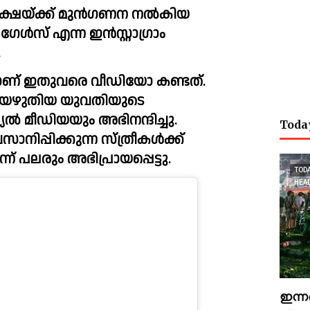
ക്ഷയ്ക്ക് മുൻഗണന നൽകിയ 
േൾസ് എന്ന ഇൻസ്റ്റാഗ്രാം 
  
രാണ് ഇതുവരെ വീഡിയോ കണ്ടത്. 
യെഴുതിയ യുവതിയുടെ 
 മീഡിയയും അഭിനന്ദിച്ചു. 
Toda
്പിക്കുന്ന സ്ത്രീകൾക്ക് 
ന് പലരും അഭിപ്രായപ്പെട്ടു.
TOD
HEA
ഇന്ന