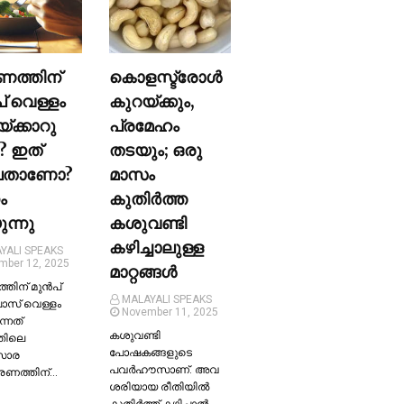
ണത്തിന്
കൊളസ്ട്രോള്‍
പ് വെള്ളം
കുറയ്ക്കും,
യ്ക്കാറു
പ്രമേഹം
? ഇത്
തടയും; ഒരു
ലതാണോ?
മാസം
ം
കുതിര്‍ത്ത
ന്നു
കശുവണ്ടി
കഴിച്ചാലുള്ള
YALI SPEAKS
mber 12, 2025
മാറ്റങ്ങള്‍
തിന് മുന്‍പ്
MALAYALI SPEAKS
ലാസ് വെള്ളം
November 11, 2025
ന്നത്
കശുവണ്ടി
തിലെ
പോഷകങ്ങളുടെ
സാര
പവർഹൗസാണ്. അവ
്രണത്തിന്…
ശരിയായ രീതിയില്‍
കുതിർത്ത് കഴിച്ചാല്‍