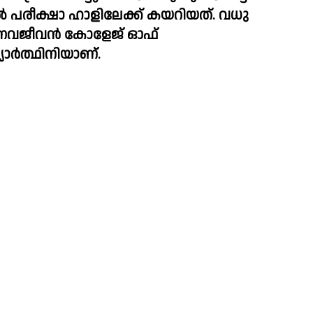
ിൽ പരീക്ഷാ ഹാളിലേക്ക് കയറിയത്. വധു 
 നവജീവൻ കോളേജ് ഓഫ് 
ാർത്ഥിനിയാണ്.