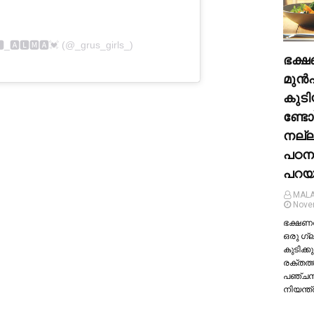
🅸_🅰🅻🅼🅰💓 (@_grus_girls_)
ഭക്ഷ
മുന്‍
കുടി
ണ്ടോ
നല്
പഠന
പറയു
MALA
Nove
ഭക്ഷണത്
ഒരു ഗ്
കുടിക്കു
രക്തത്
പഞ്ച
നിയന്ത