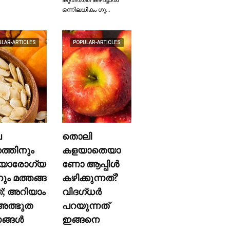
ഒന്നിലധികം ഗു…
ULAR-ARTICLES
POPULAR-ARTICLES
ല
തൊലി
കത്തിനും
കളയാതെയാ
യാരോഗ്യ
ണോ ആപ്പിള്‍
നും മത്തങ്ങ
കഴിക്കുന്നത്?
ത്; അറിയാം
വിദഗ്ധര്‍
ത്ഭുത
പറയുന്നത്
്ങള്‍
ഇങ്ങനെ