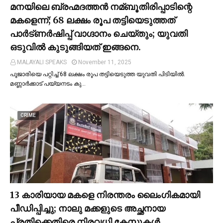
മനയിലെ ബ്രഹ്മദത്തൻ നമ്ബൂതിരിപ്പാടിന്റെ
മകളെന്ന്; 68 ലക്ഷം രൂപ തട്ടിയെടുത്തത്
പാര്‍ട്ണര്‍ഷിപ്പ് വാഗ്ദാനം ചെയ്തും; യുവതി
ഒടുവില്‍ കുടുങ്ങിയത് ഇങ്ങനെ.
MALAYALI SPEAKS
November 11, 2025
പൂജാരിയെ പറ്റിച്ച്‌ 68 ലക്ഷം രൂപ തട്ടിയെടുത്ത യുവതി പിടിയില്‍.
മണ്ണാർക്കാട് പയ്യനടം കു…
CRIME
13 കാരിയായ മകളെ നിരന്തരം ലൈംഗികമായി
പീഡിപ്പിച്ചു; നാലു മക്കളുടെ അച്ഛനായ
പ്രതിക്കെതിരെ നിരവധി കേസുകള്‍