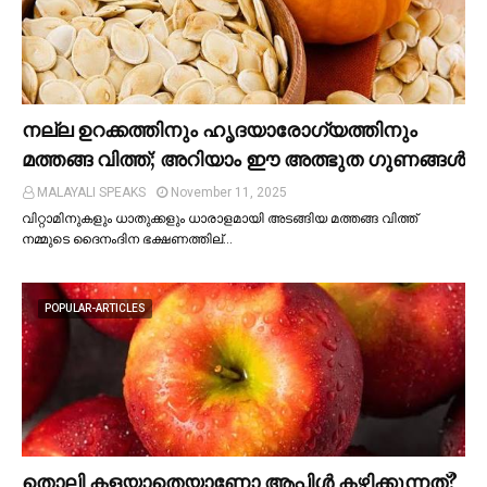
നല്ല ഉറക്കത്തിനും ഹൃദയാരോഗ്യത്തിനും
മത്തങ്ങ വിത്ത്; അറിയാം ഈ അത്ഭുത ഗുണങ്ങള്‍
MALAYALI SPEAKS
November 11, 2025
വിറ്റാമിനുകളും ധാതുക്കളും ധാരാളമായി അടങ്ങിയ മത്തങ്ങ വിത്ത്
നമ്മുടെ ദൈനംദിന ഭക്ഷണത്തില്…
POPULAR-ARTICLES
തൊലി കളയാതെയാണോ ആപ്പിള്‍ കഴിക്കുന്നത്?