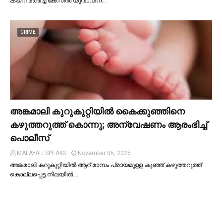
കയറി മർദിച്ച കേസില്‍ യുവാവിന…
CRIME
അങ്കമാലി കുറുകുറ്റിയില്‍ കൈക്കുഞ്ഞിനെ
കഴുത്തറുത്ത് കൊന്നു; അന്വേഷണം ആരംഭിച്ച്‌
പൊലീസ്
MALAYALI SPEAKS
November 05, 2025
അങ്കമാലി കറുകുറ്റിയില്‍ ആറ് മാസം പ്രായമുള്ള കുഞ്ഞ് കഴുത്തറുത്ത്
കൊല്ലപ്പെട്ട നിലയില്‍.…