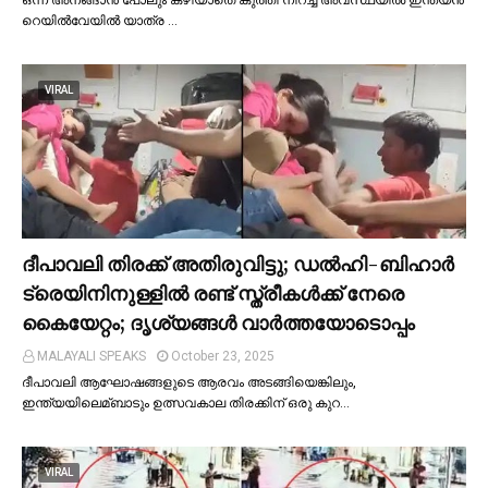
റെയില്‍വേയില്‍ യാത്ര …
VIRAL
ദീപാവലി തിരക്ക് അതിരുവിട്ടു; ഡല്‍ഹി-ബിഹാര്‍
ട്രെയിനിനുള്ളില്‍ രണ്ട് സ്ത്രീകള്‍ക്ക് നേരെ
കൈയേറ്റം; ദൃശ്യങ്ങള്‍ വാർത്തയോടൊപ്പം
MALAYALI SPEAKS
October 23, 2025
ദീപാവലി ആഘോഷങ്ങളുടെ ആരവം അടങ്ങിയെങ്കിലും,
ഇന്ത്യയിലെമ്ബാടും ഉത്സവകാല തിരക്കിന് ഒരു കുറ…
VIRAL