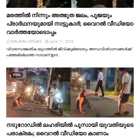
മരത്തില്‍ നിന്നും അത്ഭുത ജലം, പൂജയും
പ്രാര്‍ഥനയുമായി നാട്ടുകാര്‍; വൈറൽ വീഡിയോ
വാർത്തയോടൊപ്പം
MALAYALI SPEAKS
June 11, 2025
വിവരസാങ്കേതിക യുഗത്തില്‍ ജീവിക്കുമ്ബോഴും അന്ധവിശ്വാസങ്ങള്‍ക്ക്
പഞ്ഞമില്ലാത്ത നാടാണ് ഇന…
VIRAL
നടുറോഡില്‍ ലഹരിയില്‍ പൂസായി യുവതിയുടെ
പരാക്രമം; വൈറൽ വീഡിയോ കാണാം