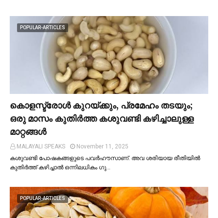
POPULAR-ARTICLES
കൊളസ്ട്രോള്‍ കുറയ്ക്കും, പ്രമേഹം തടയും;
ഒരു മാസം കുതിര്‍ത്ത കശുവണ്ടി കഴിച്ചാലുള്ള
മാറ്റങ്ങള്‍
MALAYALI SPEAKS
November 11, 2025
കശുവണ്ടി പോഷകങ്ങളുടെ പവർഹൗസാണ്. അവ ശരിയായ രീതിയില്‍
കുതിർത്ത് കഴിച്ചാല്‍ ഒന്നിലധികം ഗു…
POPULAR-ARTICLES