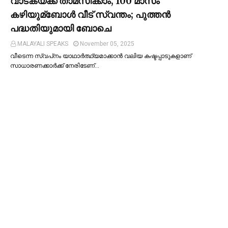
വാടകയ്ക്ക് താമസിക്കാം, 100 മാസം
കഴിയുമ്ബോള്‍ വീട് സ്വന്തം; പുത്തന്‍
പദ്ധതിയുമായി ബോചെ
MALAYALI SPEAKS
November 05, 2025
വീടെന്ന സ്വപ്‌നം യാഥാര്‍ത്ഥ്യമാക്കാന്‍ വലിയ കഷ്ടപ്പാടുകളാണ്
സാധാരണക്കാര്‍ക്ക് നേരിടേണ്…