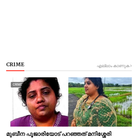
CRIME
എല്ലാം കാണുക
CRIME
മുബീന പൂജാരിയോട് പറഞ്ഞത് മനിശ്ശേരി