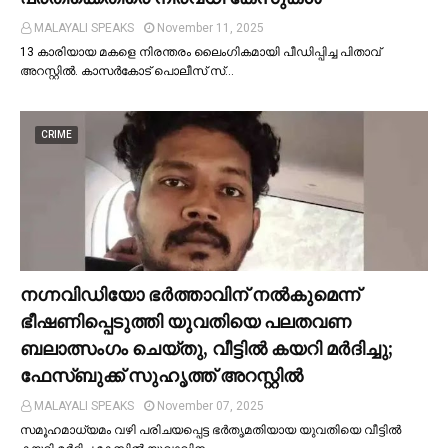
MALAYALI SPEAKS
November 11, 2025
13 കാരിയായ മകളെ നിരന്തരം ലൈംഗികമായി പീഡിപ്പിച്ച പിതാവ്
അറസ്റ്റില്‍. കാസർകോട് പൊലീസ് സ്…
CRIME
നഗ്നവിഡിയോ ഭര്‍ത്താവിന് നല്‍കുമെന്ന്
ഭീഷണിപ്പെടുത്തി യുവതിയെ പലതവണ
ബലാത്സംഗം ചെയ്തു, വീട്ടില്‍ കയറി മര്‍ദിച്ചു;
ഫേസ്ബുക്ക് സുഹൃത്ത് അറസ്റ്റില്‍
MALAYALI SPEAKS
November 07, 2025
സമൂഹമാധ്യമം വഴി പരിചയപ്പെട്ട ഭർതൃമതിയായ യുവതിയെ വീട്ടില്‍