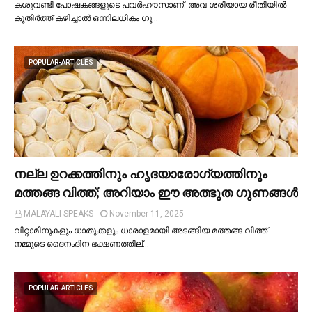
കശുവണ്ടി പോഷകങ്ങളുടെ പവർഹൗസാണ്. അവ ശരിയായ രീതിയില്‍
കുതിർത്ത് കഴിച്ചാല്‍ ഒന്നിലധികം ഗു…
POPULAR-ARTICLES
നല്ല ഉറക്കത്തിനും ഹൃദയാരോഗ്യത്തിനും
മത്തങ്ങ വിത്ത്; അറിയാം ഈ അത്ഭുത ഗുണങ്ങള്‍
MALAYALI SPEAKS
November 11, 2025
വിറ്റാമിനുകളും ധാതുക്കളും ധാരാളമായി അടങ്ങിയ മത്തങ്ങ വിത്ത്
നമ്മുടെ ദൈനംദിന ഭക്ഷണത്തില്…
POPULAR-ARTICLES