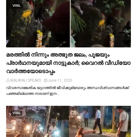
VIRAL
മരത്തില്‍ നിന്നും അത്ഭുത ജലം, പൂജയും
പ്രാര്‍ഥനയുമായി നാട്ടുകാര്‍; വൈറൽ വീഡിയോ
വാർത്തയോടൊപ്പം
MALAYALI SPEAKS
June 11, 2025
വിവരസാങ്കേതിക യുഗത്തില്‍ ജീവിക്കുമ്ബോഴും അന്ധവിശ്വാസങ്ങള്‍ക്ക്
പഞ്ഞമില്ലാത്ത നാടാണ് ഇന…
VIRAL