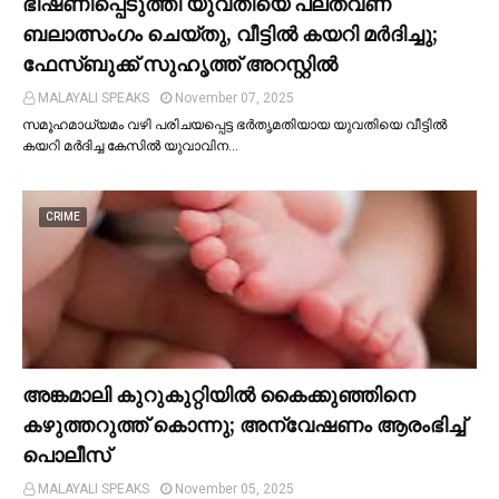
ഭീഷണിപ്പെടുത്തി യുവതിയെ പലതവണ
ബലാത്സംഗം ചെയ്തു, വീട്ടില്‍ കയറി മര്‍ദിച്ചു;
ഫേസ്ബുക്ക് സുഹൃത്ത് അറസ്റ്റില്‍
MALAYALI SPEAKS
November 07, 2025
സമൂഹമാധ്യമം വഴി പരിചയപ്പെട്ട ഭർതൃമതിയായ യുവതിയെ വീട്ടില്‍
കയറി മർദിച്ച കേസില്‍ യുവാവിന…
CRIME
അങ്കമാലി കുറുകുറ്റിയില്‍ കൈക്കുഞ്ഞിനെ
കഴുത്തറുത്ത് കൊന്നു; അന്വേഷണം ആരംഭിച്ച്‌
പൊലീസ്
MALAYALI SPEAKS
November 05, 2025