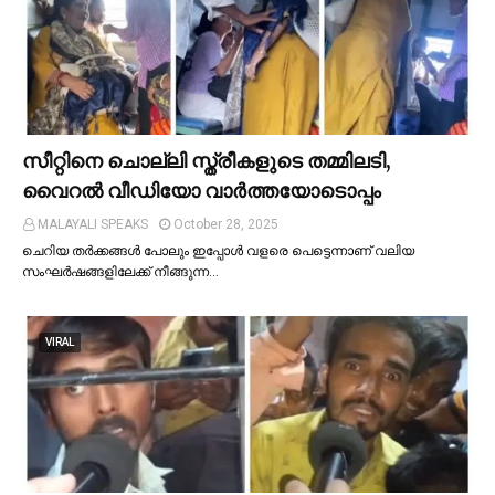
സീറ്റിനെ ചൊല്ലി സ്ത്രീകളുടെ തമ്മിലടി,
വൈറല്‍ വീഡിയോ വാർത്തയോടൊപ്പം
MALAYALI SPEAKS
October 28, 2025
ചെറിയ തര്‍ക്കങ്ങള്‍ പോലും ഇപ്പോള്‍ വളരെ പെട്ടെന്നാണ് വലിയ
സംഘര്‍ഷങ്ങളിലേക്ക് നീങ്ങുന്ന…
VIRAL