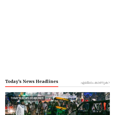
Today’s News Headlines
എല്ലാം കാണുക
TODAY’S-NEWS-HEADLINES