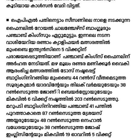
കൂടിയായ കാള്‍സന്‍ വേദി വിട്ടത്.
◾
ഐപിഎല്‍ പതിനെട്ടാം സീസണിലെ നാളെ നടക്കുന്ന
ഫൈനലില്‍ റോയല്‍ ചാലഞ്ചേഴ്സ് ബാംഗ്ലൂരും
പഞ്ചാബ് കിംഗ്സും ഏറ്റുമുട്ടും. ഇന്നലെ നടന്ന
വാശിയേറിയ രണ്ടാം ക്വാളിഫയര്‍ മത്സരത്തില്‍
മുംബൈ ഇന്ത്യന്‍സിനെ 5 വിക്കറ്റിന്
പരാജയപ്പെടുത്തിയാണ്
പഞ്ചാബ് കിംഗ്സ് ഫൈനലിന്
അര്‍ഹത നേടിയത്. മഴ മൂലം രണ്ടര മണിക്കൂര്‍ വൈകി
ആരംഭിച്ച മത്സരത്തില്‍ ടോസ് നഷ്ടപ്പെട്ട്
ബാറ്റിംഗിനിറങ്ങിയ മുംബൈ 44 റണ്‍സ് വീതമെടുത്ത
സൂര്യകുമാര്‍ യാദവിന്റേയും തിലക് വര്‍മയുടേയും 38
റണ്‍സെടുത്ത ജോണ്ി ബെയര്‍സ്റ്റോയുടേയും
മികവില്‍ 6 വിക്കറ്റ് നഷ്ടത്തില്‍ 203 റണ്‍സെടുത്തു.
മറുപടി ബാറ്റിംഗിനിറങ്ങിയ പഞ്ചാബ് 41 പന്തില്‍
പുറത്താകാതെ 87 റണ്‍സെടുത്ത ശ്രേയസ്
അയ്യരുടേയും 48 റണ്‍സെടുത്ത നെഹാല്‍
വധേരയുടേയും 38 റണ്‍സെടുത്ത ജോഷ്
ഇംഗ്ലിസിന്റേയും മികവില്‍ 19 ഓവറില്‍ 5 വിക്കറ്റ്