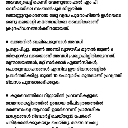
ആവശ്യപ്പെട്ട് കെസി വേണുഗോപാല്‍ എം പി.
ഒഡീഷയിലെ സംബല്‍പൂര്‍ ജില്ലയില്‍
തൊണ്ണൂറുകാരനായ ഒരു വൃദ്ധ പുരോഹിതന്‍ ഉള്‍പ്പെടെ
രണ്ടു മലയാളി കത്തോലിക്കാ വൈദികരാണ്
ക്രൂരപീഡനങ്ങള്‍ക്കിരയായത്.
◾
ഖത്തറില്‍ ബലിപെരുന്നാള്‍ അവധി
പ്രഖ്യാപിച്ചു.
ജൂണ്‍ അഞ്ച് വ്യാഴാഴ്ച മുതല്‍ ജൂണ്‍ 9
തിങ്കളാഴ്ച വരെയാണ് അവധി പ്രഖ്യാപിച്ചിരിക്കുന്നത്.
മന്ത്രാലയങ്ങള്‍, മറ്റ് സര്‍ക്കാര്‍ ഏജന്‍സികള്‍,
പൊതുസ്ഥാപനങ്ങള്‍ എന്നിവ ഈ ദിവസങ്ങളില്‍
പ്രവര്‍ത്തിക്കില്ല. ജൂണ്‍ 10 ചൊവ്വാഴ്ച മുതലാണ് പ്രവൃത്തി
ദിവസം പുനരാരംഭിക്കുക.
◾
കുവൈത്തിലെ റിഗ്ഗായില്‍ പ്രവാസികളുടെ
താമസകെട്ടിടത്തില്‍ ഉണ്ടായ തീപിടുത്തത്തില്‍
മരണസംഖ്യ ആറായി ഉയര്‍ന്നെന്ന് പ്രാദേശിക
മാധ്യമങ്ങള്‍ റിപ്പോര്‍ട്ട് ചെയ്തു.15 പേര്‍ക്ക്
പരിക്കേല്‍ക്കുകയും ചെയ്തു. മരണ സംഖ്യ