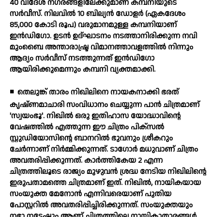
40 വിദേശ നഗരങ്ങളിലേക്കുമാണ് കമ്പനിയുടെ
സര്‍വീസ്. നിലവില്‍ 10 ബില്യന്‍ ഡോളര്‍ (ഏകദേശം
85,000 കോടി രൂപ) വരുമാനമുള്ള കമ്പനിയാണ്
ഇന്‍ഡിഗോ. ഉടന്‍ ഉദ്ഘാടനം നടത്താനിരിക്കുന്ന നവി
മുംബൈ അന്താരാഷ്ട്ര വിമാനത്താവളത്തില്‍ നിന്നും
ആദ്യം സര്‍വീസ് നടത്തുന്നത് ഇന്‍ഡിഗോ
ആയിരിക്കുമെന്നും കമ്പനി വ്യക്തമാക്കി.
◾
തെലുങ്ക് താരം നിഖിലിനെ നായകനാക്കി ഭരത്
കൃഷ്ണമാചാരി സംവിധാനം ചെയ്യുന്ന പാന്‍ ചിത്രമാണ്
'സ്വയംഭൂ'. നിഖില്‍ ഒരു ഇതിഹാസ യോദ്ധാവിന്റെ
വേഷത്തില്‍ എത്തുന്ന ഈ ചിത്രം പിക്സല്‍
സ്റ്റുഡിയോസിന്റെ ബാനറില്‍ ഭുവനും ശ്രീകറും
ചേര്‍ന്നാണ് നിര്‍മ്മിക്കുന്നത്. ടാഗോര്‍ മധുവാണ് ചിത്രം
അവതരിപ്പിക്കുന്നത്. കാര്‍ത്തികേയ 2 എന്ന
ചിത്രത്തിലൂടെ രാജ്യം മുഴുവന്‍ ശ്രദ്ധ നേടിയ നിഖിലിന്റെ
ഇരുപതാമത്തെ ചിത്രമാണ് ഇത്. നിഖില്‍, നായികയായ
സംയുക്ത മേനോന്‍ എന്നിവരെയാണ് പുതിയ
പോസ്റ്ററില്‍ അവതരിപ്പിച്ചിരിക്കുന്നത്. സംയുക്തയും
നഭാ നടേഷും ആണ് ചിത്രത്തിലെ നായികാതാരങ്ങള്‍.