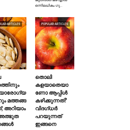
ഒന്നിലധികം ഗു…
ULAR-ARTICLES
POPULAR-ARTICLES
ല
തൊലി
കത്തിനും
കളയാതെയാ
യാരോഗ്യ
ണോ ആപ്പിള്‍
നും മത്തങ്ങ
കഴിക്കുന്നത്?
ത്; അറിയാം
വിദഗ്ധര്‍
ത്ഭുത
പറയുന്നത്
്ങള്‍
ഇങ്ങനെ