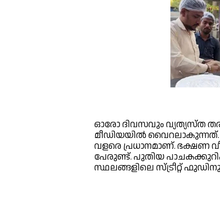
ഓരോ ദിവസവും വ്യത്യസ്ത ത
മീഡിയയിൽ വൈറലാകുന്നത്
വളരെ പ്രധാനമാണ്. ഭക്ഷണ വ
പേരുണ്ട്. പുതിയ പാചകക്കുറി
സ്ഥലങ്ങളിലെ സ്ട്രീറ്റ് ഫുഡ