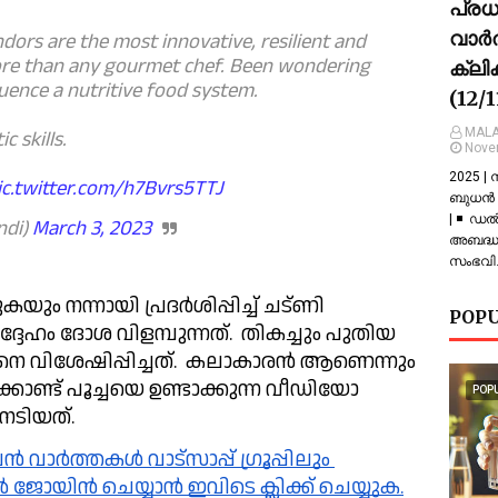
പ്ര
വാർത
ndors are the most innovative, resilient and 
ore than any gourmet chef. Been wondering 
ക്ലി
ence a nutritive food system. 
(12/
MALA
c skills.
Nove
2025 |
ic.twitter.com/h7Bvrs5TTJ
ബുധൻ |
| ◾ ഡല
di) 
March 3, 2023
അബദ്ധത
സംഭവിച
ും നന്നായി പ്രദർശിപ്പിച്ച് ചട്ണി 
POPU
ഹം ദോശ വിളമ്പുന്നത്.  തികച്ചും പുതിയ 
നെ വിശേഷിപ്പിച്ചത്.  കലാകാരൻ ആണെന്നും 
ക്കൊണ്ട് പൂച്ചയെ ഉണ്ടാക്കുന്ന വീഡിയോ 
POP
നേടിയത്.
്പിൽ ജോയിൻ ചെയ്യാൻ ഇവിടെ ക്ലിക്ക് ചെയ്യുക.