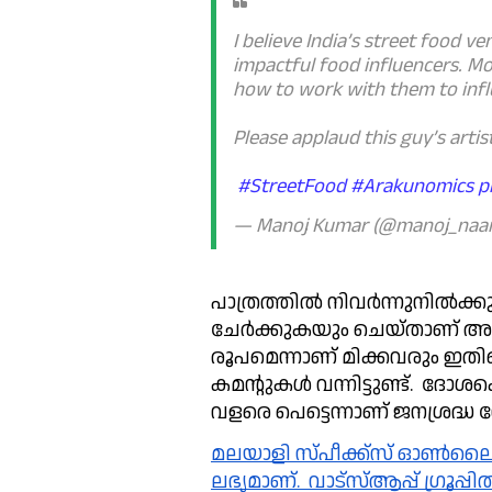
I believe India’s street food ve
impactful food influencers. M
how to work with them to influ
Please applaud this guy’s artisti
#StreetFood
#Arakunomics
p
— Manoj Kumar (@manoj_naan
പാത്രത്തിൽ നിവർന്നുനിൽക്കുകയ
ചേർക്കുകയും ചെയ്താണ് അദ്ദേ
രൂപമെന്നാണ് മിക്കവരും ഇതി
കമന്റുകൾ വന്നിട്ടുണ്ട്.  ദോശ
വളരെ പെട്ടെന്നാണ് ജനശ്രദ്ധ 
മലയാളി സ്പീക്ക്സ്‌ ഓൺലൈൻ വാർത്തകൾ വാട്സാപ്പ് ഗ്രൂപ്പിലും 
ലഭ്യമാണ്.  വാട്സ്ആപ്പ് ഗ്രൂപ