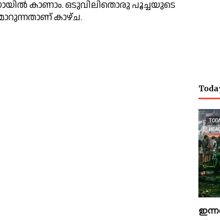
യോയിൽ കാണാം. ഒടുവിലിതൊരു പൂച്ചയുടെ 
റുന്നതാണ് കാഴ്ച.
Toda
TOD
HEA
ഇന്ന