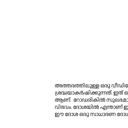
അത്തരത്തിലുള്ള ഒരു വീഡ
ശ്രദ്ധയാകർഷിക്കുന്നത്. ഇത് ഒരു
ആണ്.  റോഡരികിൽ സുലഭമായി
വിഭവം. ദോശയിൽ എന്താണ് ഇത്ര 
ഈ ദോശ ഒരു സാധാരണ ദോശയ