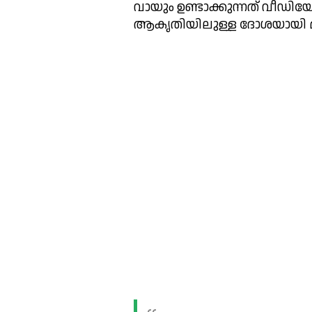
വായും ഉണ്ടാക്കുന്നത് വീഡി
ആകൃതിയിലുള്ള ദോശയായി മാ