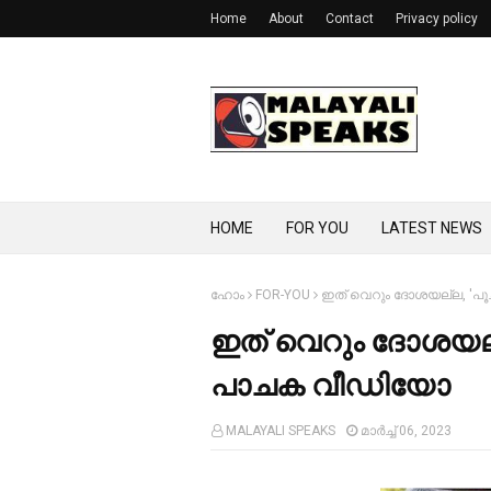
Home
About
Contact
Privacy policy
HOME
FOR YOU
LATEST NEWS
ഹോം
FOR-YOU
ഇത് വെറും ദോശയല്ല, 'പ
ഇത് വെറും ദോശയല്
പാചക വീഡിയോ
MALAYALI SPEAKS
മാർച്ച് 06, 2023