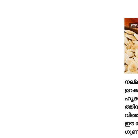
POP
നല്
ഉറക്
ഹൃദ
ത്തി
വിത്
ഈ അ
ഗുണങ