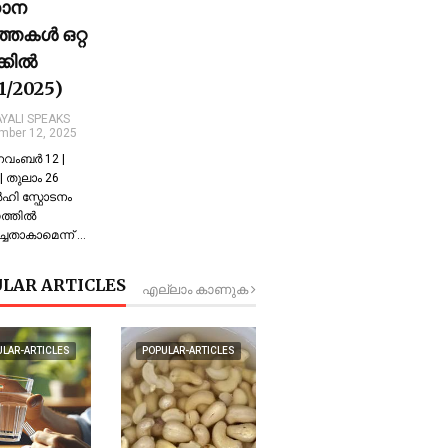
ധാന
്തകൾ ഒറ്റ
ക്കിൽ
11/2025)
YALI SPEAKS
mber 12, 2025
 നവംബർ 12 |
 തുലാം 26
്‍ഹി സ്ഫോടനം
്തില്‍
്ചതാകാമെന്ന് …
LAR ARTICLES
എല്ലാം കാണുക
ULAR-ARTICLES
POPULAR-ARTICLES