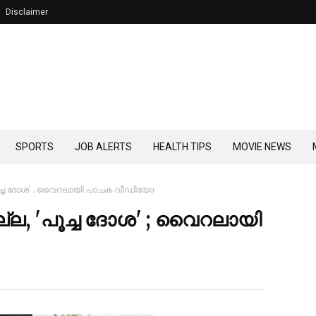
Disclaimer
SPORTS
JOB ALERTS
HEALTH TIPS
MOVIE NEWS
ൂച്ച ദോശ' ; വൈറലായി പാചക വീഡിയോ
ല, 'പൂച്ച ദോശ' ; വൈറലായി