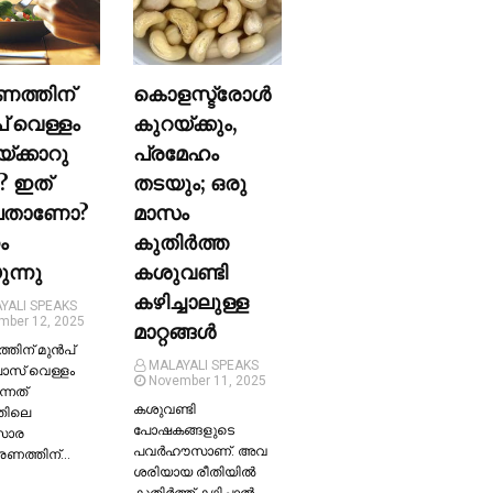
ണത്തിന്
കൊളസ്ട്രോള്‍
പ് വെള്ളം
കുറയ്ക്കും,
യ്ക്കാറു
പ്രമേഹം
? ഇത്
തടയും; ഒരു
ലതാണോ?
മാസം
ം
കുതിര്‍ത്ത
ന്നു
കശുവണ്ടി
കഴിച്ചാലുള്ള
YALI SPEAKS
mber 12, 2025
മാറ്റങ്ങള്‍
തിന് മുന്‍പ്
MALAYALI SPEAKS
ലാസ് വെള്ളം
November 11, 2025
ന്നത്
കശുവണ്ടി
തിലെ
പോഷകങ്ങളുടെ
സാര
പവർഹൗസാണ്. അവ
്രണത്തിന്…
ശരിയായ രീതിയില്‍
കുതിർത്ത് കഴിച്ചാല്‍