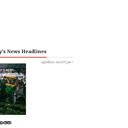
y’s News Headlines
എല്ലാം കാണുക
AY’S-NEWS-
DLINES
ത്തെ