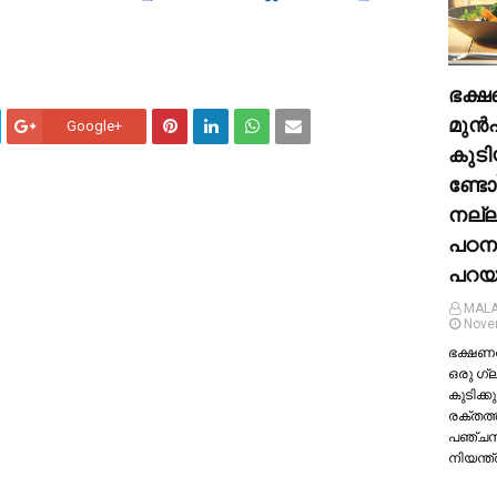
ഭക്ഷ
മുന്‍
Google+
കുടി
ണ്ടോ
നല്
പഠന
പറയു
MALA
Nove
ഭക്ഷണത്
ഒരു ഗ്
കുടിക്കു
രക്തത്
പഞ്ച
നിയന്ത