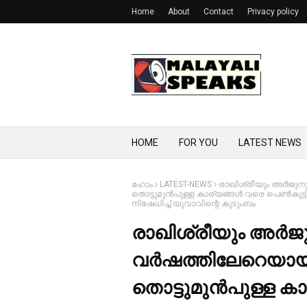
Home
About
Contact
Privacy policy
HOME
FOR YOU
LATEST NEWS
ഹോം
LATEST-NEWS
രാഖിശ്രീയും അര്‍ജുന
തൊട്ടുമുന്‍പുള്ള കാര്യങ്ങള്‍ വരെ പെണ്
നിഷേധിച്ച്‌ യുവാവിന്റെ കുടുംബം
രാഖിശ്രീയും അര്‍ജ
വര്‍ഷത്തിലേറെയായ
തൊട്ടുമുന്‍പുള്ള കാ