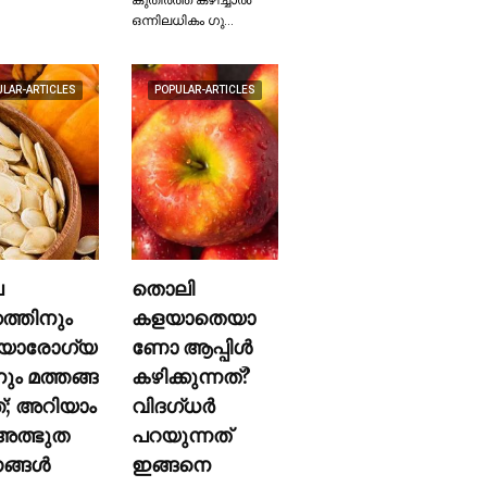
ഒന്നിലധികം ഗു…
ULAR-ARTICLES
POPULAR-ARTICLES
ല
തൊലി
കത്തിനും
കളയാതെയാ
യാരോഗ്യ
ണോ ആപ്പിള്‍
നും മത്തങ്ങ
കഴിക്കുന്നത്?
ത്; അറിയാം
വിദഗ്ധര്‍
ത്ഭുത
പറയുന്നത്
്ങള്‍
ഇങ്ങനെ