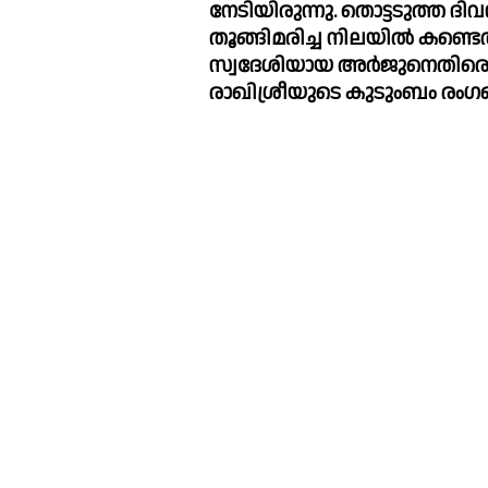
നേടിയിരുന്നു. തൊട്ടടുത്ത ദിവ
തൂങ്ങിമരിച്ച നിലയില്‍ കണ്ട
സ്വദേശിയായ അര്‍ജുനെതിര
രാഖിശ്രീയുടെ കുടുംബം രംഗത