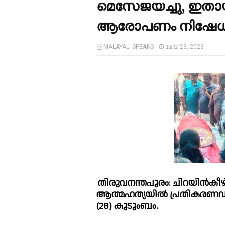
മെസേജയച്ചു, ഇതാ
ആരോപണം നിഷേധിച്ച
MALAYALI SPEAKS
മേയ് 23, 2023
തിരുവനന്തപുരം: ചിറയിൻകീഴ് 
ആത്മഹത്യയില്‍ പ്രതികരണ
(28) കുടുംബം.