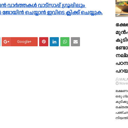
പിൽ ജോയിൻ ചെയ്യാൻ ഇവിടെ ക്ലിക്ക് ചെയ്യുക.
ഭക്ഷ
മുന്‍
കുടി
Google+
ണ്ടോ
നല്
പഠന
പറയു
MALA
Nove
ഭക്ഷണത്
ഒരു ഗ്
കുടിക്കു
രക്തത്
പഞ്ച
നിയന്ത