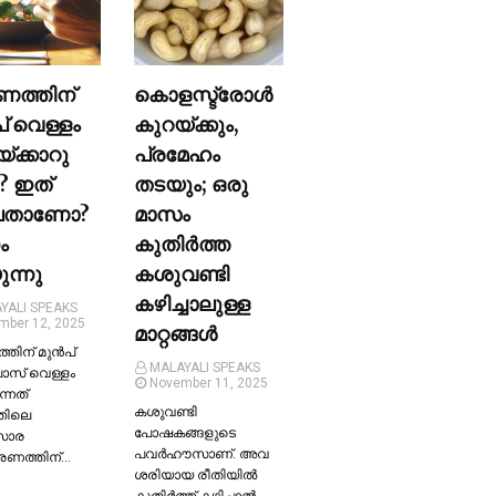
ണത്തിന്
കൊളസ്ട്രോള്‍
പ് വെള്ളം
കുറയ്ക്കും,
യ്ക്കാറു
പ്രമേഹം
? ഇത്
തടയും; ഒരു
ലതാണോ?
മാസം
ം
കുതിര്‍ത്ത
ന്നു
കശുവണ്ടി
കഴിച്ചാലുള്ള
YALI SPEAKS
mber 12, 2025
മാറ്റങ്ങള്‍
തിന് മുന്‍പ്
MALAYALI SPEAKS
ലാസ് വെള്ളം
November 11, 2025
ന്നത്
കശുവണ്ടി
തിലെ
പോഷകങ്ങളുടെ
സാര
പവർഹൗസാണ്. അവ
്രണത്തിന്…
ശരിയായ രീതിയില്‍
കുതിർത്ത് കഴിച്ചാല്‍