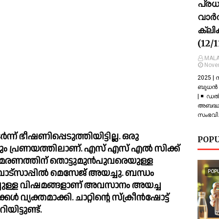
പ്ര
വാർത
ക്ലി
(12/
MALA
Nove
2025 |
ബുധൻ |
| ◾ ഡല
അബദ്ധത
സംഭവിച
ന്ന് ഭീഷണിപ്പെടുത്തിയിട്ടില്ല. ഒരു 
POPU
 പ്രണയത്തിലാണ്. എസ് എസ് എല്‍ സിക്ക് 
്‍ മരണത്തിന് തൊട്ടുമുൻപുവരെയുള്ള 
 ബന്ധം 
POP
ിച്ചുള്ള വിഷമങ്ങളാണ് അവസാനം അയച്ച 
ക്തമാക്കി. ചാറ്റിന്റെ സ്‌ക്രീൻഷോട്ട് 
ട്ടുണ്ട്.