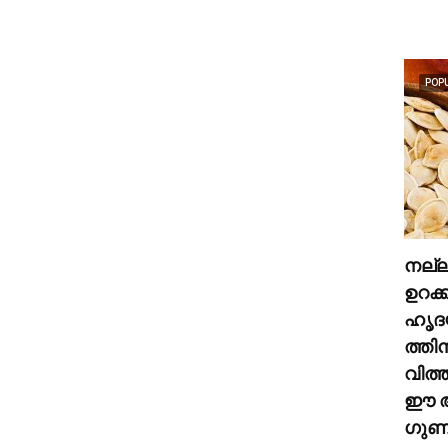
POP
നല്
ഉറക്
ഹൃദ
ത്തി
വിത്
ഈ അ
ഗുണങ