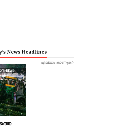
y’s News Headlines
എല്ലാം കാണുക
AY’S-NEWS-
DLINES
ത്തെ