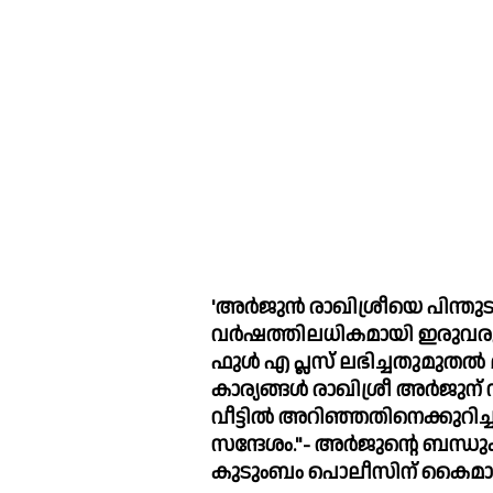
'അര്‍ജുൻ രാഖിശ്രീയെ പിന്തുടര്‍
വര്‍ഷത്തിലധികമായി ഇരുവരും
ഫുള്‍ എ പ്ലസ് ലഭിച്ചതുമുതല
കാര്യങ്ങള്‍ രാഖിശ്രീ അര്‍ജുന് വാട്‌സാപ്പില്‍ മെസേജ് അയച്ചു.
വീട്ടില്‍ അറിഞ്ഞതിനെക്കുറ
സന്ദേശം."- അര്‍ജുന്റെ ബന്ധുക്കള്‍ വ്യ
കുടുംബം പൊലീസിന് കൈമാറിയി