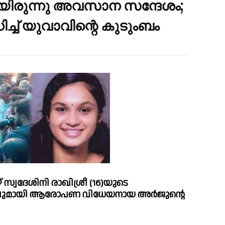
യിരുന്നു അവസാന സന്ദേശം;
്‌ യുവാവിന്റെ കുടുംബം
സ്വദേശിനി രാഖിശ്രീ (16)യുടെ 
വുമായി ആരോപണ വിധേയനായ അര്‍ജുന്റെ 