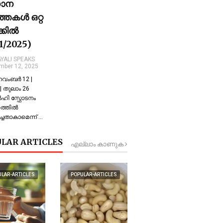
ധാന
്തകൾ ഒറ്റ
ക്കിൽ
11/2025)
YALI SPEAKS
mber 12, 2025
 നവംബർ 12 |
 തുലാം 26
്‍ഹി സ്ഫോടനം
്തില്‍
്ചതാകാമെന്ന് …
LAR ARTICLES
എല്ലാം കാണുക
ULAR-ARTICLES
POPULAR-ARTICLES