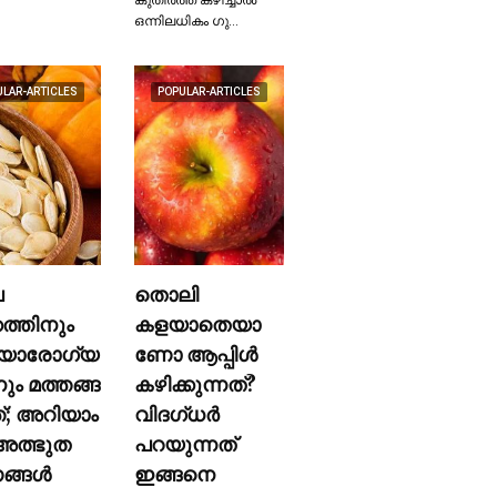
ഒന്നിലധികം ഗു…
ULAR-ARTICLES
POPULAR-ARTICLES
ല
തൊലി
കത്തിനും
കളയാതെയാ
യാരോഗ്യ
ണോ ആപ്പിള്‍
നും മത്തങ്ങ
കഴിക്കുന്നത്?
ത്; അറിയാം
വിദഗ്ധര്‍
ത്ഭുത
പറയുന്നത്
്ങള്‍
ഇങ്ങനെ