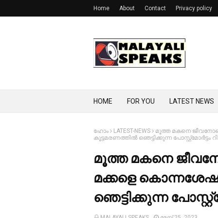
Home
About
Contact
Privacy policy
HOME
FOR YOU
LATEST NEWS
ഹോം
LATEST-NEWS
മൂത്ത മകനെ ജീവനോടെ ക
കൂട്ടമരണത്തില്‍ ഞെട്ടിക്കുന്ന പോസ്റ്റ്മോര്‍ട്ടം റിപ്പ
മൂത്ത മകനെ ജീവനോട
മക്കളെ കൊന്നശേഷം; 
ഞെട്ടിക്കുന്ന പോസ്റ്റ്മോര
MALAYALI SPEAKS
മേയ് 25, 2023