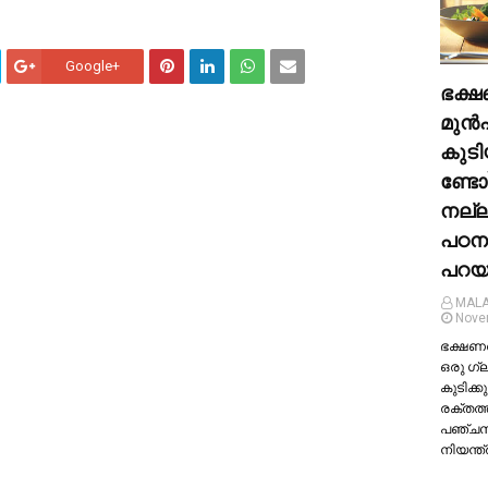
Google+
ഭക്ഷ
മുന്‍
കുടി
ണ്ടോ
നല്
പഠന
പറയു
MALA
Nove
ഭക്ഷണത്
ഒരു ഗ്
കുടിക്കു
രക്തത്
പഞ്ച
നിയന്ത