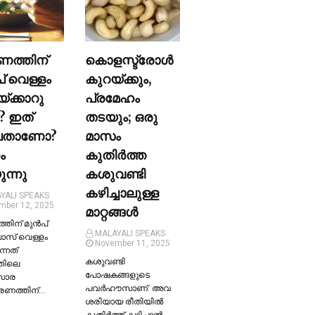
ണത്തിന്
കൊളസ്ട്രോള്‍
പ് വെള്ളം
കുറയ്ക്കും,
യ്ക്കാറു
പ്രമേഹം
? ഇത്
തടയും; ഒരു
ലതാണോ?
മാസം
ം
കുതിര്‍ത്ത
ന്നു
കശുവണ്ടി
കഴിച്ചാലുള്ള
YALI SPEAKS
mber 12, 2025
മാറ്റങ്ങള്‍
തിന് മുന്‍പ്
MALAYALI SPEAKS
ലാസ് വെള്ളം
November 11, 2025
ന്നത്
കശുവണ്ടി
തിലെ
പോഷകങ്ങളുടെ
സാര
പവർഹൗസാണ്. അവ
്രണത്തിന്…
ശരിയായ രീതിയില്‍
കുതിർത്ത് കഴിച്ചാല്‍