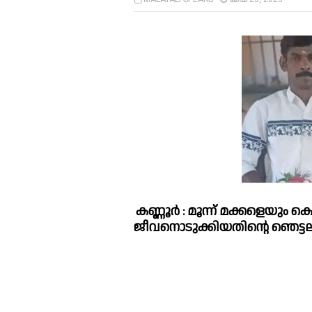
കണ്ണൂര്‍ : മൂന്ന് മക്കളെയും
ജീവനൊടുക്കിയതിന്റെ ഞെട്ടല