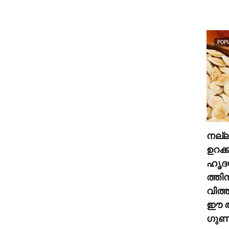
POP
നല്
ഉറക്
ഹൃദ
ത്തി
വിത്
ഈ അ
ഗുണങ