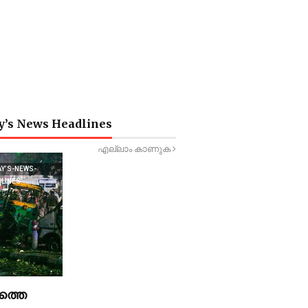
y’s News Headlines
എല്ലാം കാണുക
AY’S-NEWS-
DLINES
ത്തെ