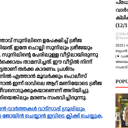
പ്ര
വാർത
ക്ലി
(12/
MALA
Nove
് സുനിലിനെ ഉപേക്ഷിച്ച്‌ ശ്രീജ 
2025 |
യത്. ഇതേ ചൊല്ലി സുനിലും ശ്രീജയും 
ബുധൻ |
ു. സുനിലിന്റെ പേരിലുള്ള വീട്ടിലായിരുന്നു 
| ◾ ഡല
്കൊപ്പം താമസിച്ചത്. ഈ വീട്ടില്‍ നിന്ന് 
അബദ്ധത
സംഭവിച
ടതാണ് തര്‍ക്ക കാരണം. പ്രശ്നം 
നില്‍ എത്താൻ മൂവര്‍ക്കും പൊലീസ് 
POPU
എന്നാല്‍ ഇന്ന് രാവിലെ ആറ് മണിയോടെ ശ്രീജ 
യെങ്കിലും മരണം സംഭവിച്ചിരുന്നു.
POP
പിൽ ജോയിൻ ചെയ്യാൻ ഇവിടെ ക്ലിക്ക് ചെയ്യുക.