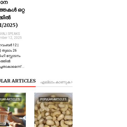
ധാന
്തകൾ ഒറ്റ
ക്കിൽ
11/2025)
YALI SPEAKS
mber 12, 2025
 നവംബർ 12 |
 തുലാം 26
്‍ഹി സ്ഫോടനം
്തില്‍
്ചതാകാമെന്ന് …
LAR ARTICLES
എല്ലാം കാണുക
ULAR-ARTICLES
POPULAR-ARTICLES