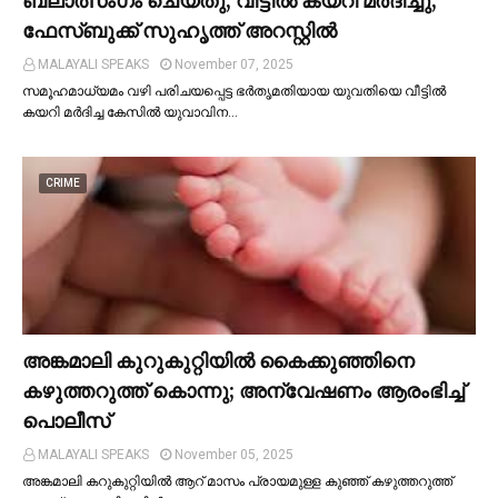
ബലാത്സംഗം ചെയ്തു, വീട്ടില്‍ കയറി മര്‍ദിച്ചു;
ഫേസ്ബുക്ക് സുഹൃത്ത് അറസ്റ്റില്‍
MALAYALI SPEAKS
November 07, 2025
സമൂഹമാധ്യമം വഴി പരിചയപ്പെട്ട ഭർതൃമതിയായ യുവതിയെ വീട്ടില്‍
കയറി മർദിച്ച കേസില്‍ യുവാവിന…
CRIME
അങ്കമാലി കുറുകുറ്റിയില്‍ കൈക്കുഞ്ഞിനെ
കഴുത്തറുത്ത് കൊന്നു; അന്വേഷണം ആരംഭിച്ച്‌
പൊലീസ്
MALAYALI SPEAKS
November 05, 2025
അങ്കമാലി കറുകുറ്റിയില്‍ ആറ് മാസം പ്രായമുള്ള കുഞ്ഞ് കഴുത്തറുത്ത്