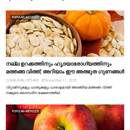
POPULAR-ARTICLES
നല്ല ഉറക്കത്തിനും ഹൃദയാരോഗ്യത്തിനും
മത്തങ്ങ വിത്ത്; അറിയാം ഈ അത്ഭുത ഗുണങ്ങള്‍
MALAYALI SPEAKS
November 11, 2025
വിറ്റാമിനുകളും ധാതുക്കളും ധാരാളമായി അടങ്ങിയ മത്തങ്ങ വിത്ത്
നമ്മുടെ ദൈനംദിന ഭക്ഷണത്തില്…
POPULAR-ARTICLES