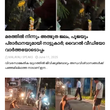
മരത്തില്‍ നിന്നും അത്ഭുത ജലം, പൂജയും
പ്രാര്‍ഥനയുമായി നാട്ടുകാര്‍; വൈറൽ വീഡിയോ
വാർത്തയോടൊപ്പം
MALAYALI SPEAKS
June 11, 2025
വിവരസാങ്കേതിക യുഗത്തില്‍ ജീവിക്കുമ്ബോഴും അന്ധവിശ്വാസങ്ങള്‍ക്ക്
പഞ്ഞമില്ലാത്ത നാടാണ് ഇന…
VIRAL