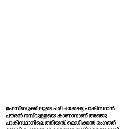
ഫേസ്‍ബുക്കിലൂടെ പരിചയപ്പെട്ട പാകിസ്ഥാന്‍ 
പൗരന്‍ നസ്റുള്ളയെ കാണാനാണ് അഞ്ജു 
പാകിസ്ഥാനിലെത്തിയത്. മെഡിക്കല്‍ രംഗത്ത് 