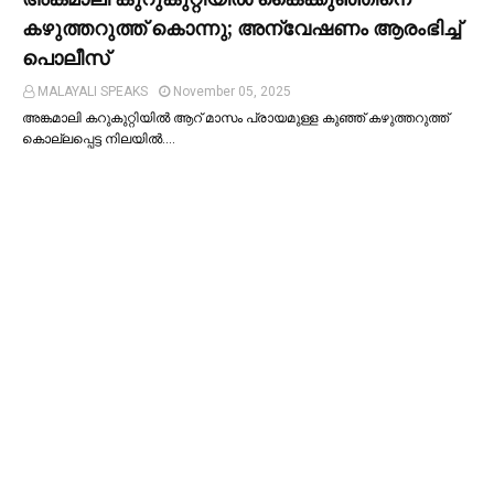
കഴുത്തറുത്ത് കൊന്നു; അന്വേഷണം ആരംഭിച്ച്‌
പൊലീസ്
MALAYALI SPEAKS
November 05, 2025
അങ്കമാലി കറുകുറ്റിയില്‍ ആറ് മാസം പ്രായമുള്ള കുഞ്ഞ് കഴുത്തറുത്ത്
കൊല്ലപ്പെട്ട നിലയില്‍.…