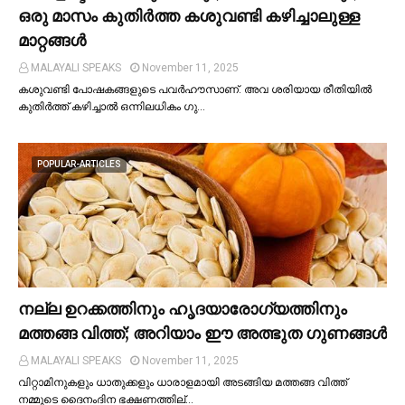
ഒരു മാസം കുതിര്‍ത്ത കശുവണ്ടി കഴിച്ചാലുള്ള
മാറ്റങ്ങള്‍
MALAYALI SPEAKS
November 11, 2025
കശുവണ്ടി പോഷകങ്ങളുടെ പവർഹൗസാണ്. അവ ശരിയായ രീതിയില്‍
കുതിർത്ത് കഴിച്ചാല്‍ ഒന്നിലധികം ഗു…
POPULAR-ARTICLES
നല്ല ഉറക്കത്തിനും ഹൃദയാരോഗ്യത്തിനും
മത്തങ്ങ വിത്ത്; അറിയാം ഈ അത്ഭുത ഗുണങ്ങള്‍
MALAYALI SPEAKS
November 11, 2025
വിറ്റാമിനുകളും ധാതുക്കളും ധാരാളമായി അടങ്ങിയ മത്തങ്ങ വിത്ത്
നമ്മുടെ ദൈനംദിന ഭക്ഷണത്തില്…