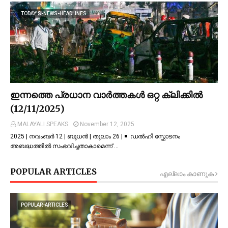
TODAY’S-NEWS-HEADLINES
ഇന്നത്തെ പ്രധാന വാർത്തകൾ ഒറ്റ ക്ലിക്കിൽ
(12/11/2025)
MALAYALI SPEAKS
November 12, 2025
2025 | നവംബർ 12 | ബുധൻ | തുലാം 26 | ◾ ഡല്‍ഹി സ്ഫോടനം
അബദ്ധത്തില്‍ സംഭവിച്ചതാകാമെന്ന് …
POPULAR ARTICLES
എല്ലാം കാണുക
POPULAR-ARTICLES