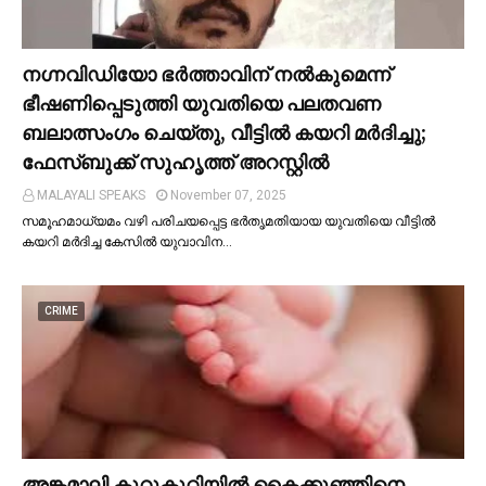
നഗ്നവിഡിയോ ഭര്‍ത്താവിന് നല്‍കുമെന്ന്
ഭീഷണിപ്പെടുത്തി യുവതിയെ പലതവണ
ബലാത്സംഗം ചെയ്തു, വീട്ടില്‍ കയറി മര്‍ദിച്ചു;
ഫേസ്ബുക്ക് സുഹൃത്ത് അറസ്റ്റില്‍
MALAYALI SPEAKS
November 07, 2025
സമൂഹമാധ്യമം വഴി പരിചയപ്പെട്ട ഭർതൃമതിയായ യുവതിയെ വീട്ടില്‍
കയറി മർദിച്ച കേസില്‍ യുവാവിന…
CRIME
അങ്കമാലി കുറുകുറ്റിയില്‍ കൈക്കുഞ്ഞിനെ