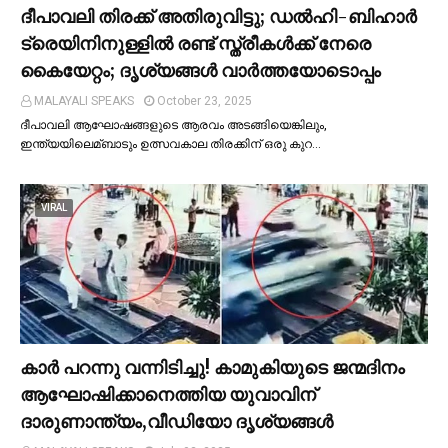
ദീപാവലി തിരക്ക് അതിരുവിട്ടു; ഡല്‍ഹി-ബിഹാര്‍
ട്രെയിനിനുള്ളില്‍ രണ്ട് സ്ത്രീകള്‍ക്ക് നേരെ
കൈയേറ്റം; ദൃശ്യങ്ങള്‍ വാർത്തയോടൊപ്പം
MALAYALI SPEAKS
October 23, 2025
ദീപാവലി ആഘോഷങ്ങളുടെ ആരവം അടങ്ങിയെങ്കിലും,
ഇന്ത്യയിലെമ്ബാടും ഉത്സവകാല തിരക്കിന് ഒരു കുറ…
VIRAL
കാര്‍ പറന്നു വന്നിടിച്ചു! കാമുകിയുടെ ജന്മദിനം
ആഘോഷിക്കാനെത്തിയ യുവാവിന്
ദാരുണാന്ത്യം,വീഡിയോ ദൃശ്യങ്ങൾ