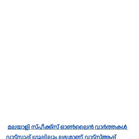
മലയാളി സ്പീക്ക്സ്‌ ഓൺലൈൻ വാർത്തകൾ 
വാട്സാപ്പ് ഗ്രൂപ്പിലും ലഭ്യമാണ്. വാട്സ്ആപ്പ് 