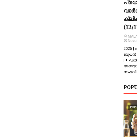
പ്ര
വാർത
ക്ലി
(12/
MALA
Nove
2025 |
ബുധൻ |
| ◾ ഡല
അബദ്ധത
സംഭവിച
POPU
POP