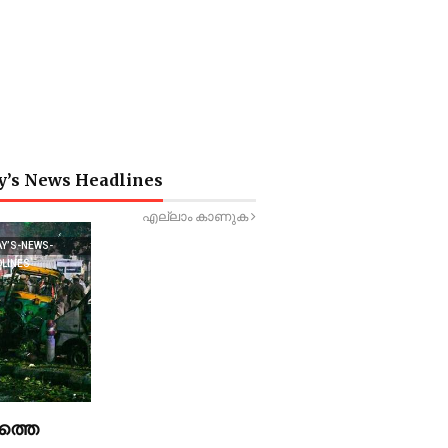
y’s News Headlines
എല്ലാം കാണുക
AY’S-NEWS-
DLINES
ത്തെ