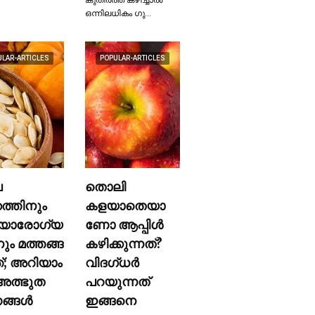
ഒന്നിലധികം ഗു…
ULAR-ARTICLES
POPULAR-ARTICLES
ല
തൊലി
കത്തിനും
കളയാതെയാ
യാരോഗ്യ
ണോ ആപ്പിള്‍
നും മത്തങ്ങ
കഴിക്കുന്നത്?
ത്; അറിയാം
വിദഗ്ധര്‍
ത്ഭുത
പറയുന്നത്
്ങള്‍
ഇങ്ങനെ