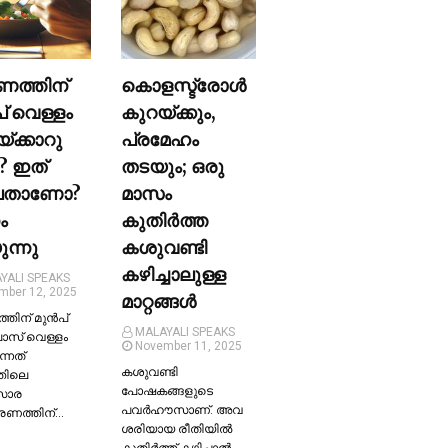
ണത്തിന്
കൊളസ്ട്രോള്‍
പ് വെള്ളം
കുറയ്ക്കും,
യ്ക്കാറു
പ്രമേഹം
? ഇത്
തടയും; ഒരു
ലതാണോ?
മാസം
ം
കുതിര്‍ത്ത
ന്നു
കശുവണ്ടി
കഴിച്ചാലുള്ള
YALI SPEAKS
mber 12, 2025
മാറ്റങ്ങള്‍
തിന് മുന്‍പ്
MALAYALI SPEAKS
ലാസ് വെള്ളം
November 11, 2025
ന്നത്
കശുവണ്ടി
തിലെ
പോഷകങ്ങളുടെ
സാര
പവർഹൗസാണ്. അവ
്രണത്തിന്…
ശരിയായ രീതിയില്‍
കുതിർത്ത് കഴിച്ചാല്‍