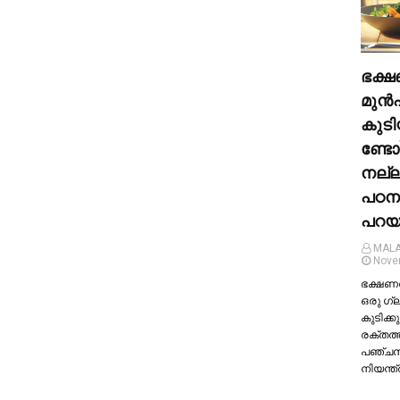
ഭക്ഷ
മുന്‍
കുടി
ണ്ടോ
നല്
പഠന
പറയു
MALA
Nove
ഭക്ഷണത്
ഒരു ഗ്
കുടിക്കു
രക്തത്
പഞ്ച
നിയന്ത