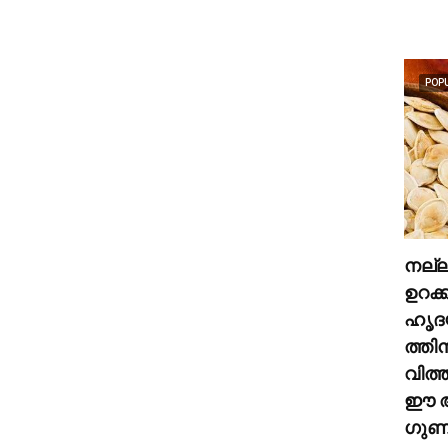
POP
നല്
ഉറക്
ഹൃദ
ത്തി
വിത്
ഈ അ
ഗുണങ