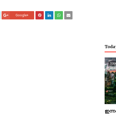
Google+
Toda
TOD
HEA
ഇന്ന