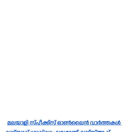
മലയാളി സ്പീക്ക്സ്‌ ഓൺലൈൻ വാർത്തകൾ 