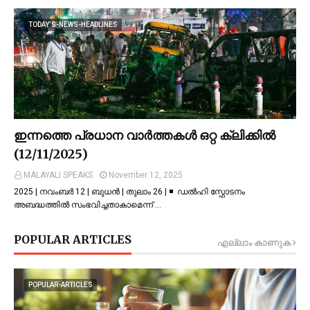
TODAY’S-NEWS-HEADLINES
ഇന്നത്തെ പ്രധാന വാർത്തകൾ ഒറ്റ ക്ലിക്കിൽ
(12/11/2025)
MALAYALI SPEAKS
November 12, 2025
2025 | നവംബർ 12 | ബുധൻ | തുലാം 26 | ◾ ഡല്‍ഹി സ്ഫോടനം
അബദ്ധത്തില്‍ സംഭവിച്ചതാകാമെന്ന് …
POPULAR ARTICLES
എല്ലാം കാണുക
POPULAR-ARTICLES