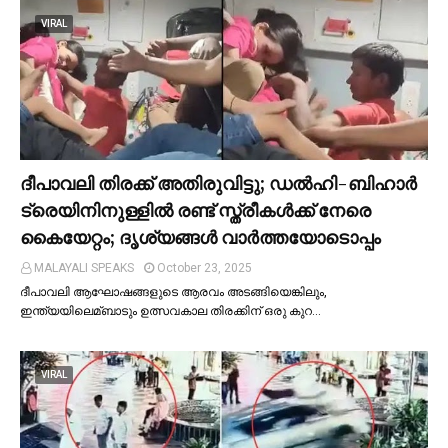
VIRAL
ദീപാവലി തിരക്ക് അതിരുവിട്ടു; ഡല്‍ഹി-ബിഹാര്‍
ട്രെയിനിനുള്ളില്‍ രണ്ട് സ്ത്രീകള്‍ക്ക് നേരെ
കൈയേറ്റം; ദൃശ്യങ്ങള്‍ വാർത്തയോടൊപ്പം
MALAYALI SPEAKS
October 23, 2025
ദീപാവലി ആഘോഷങ്ങളുടെ ആരവം അടങ്ങിയെങ്കിലും,
ഇന്ത്യയിലെമ്ബാടും ഉത്സവകാല തിരക്കിന് ഒരു കുറ…
VIRAL