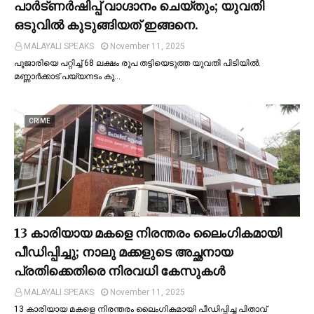
പാര്‍ട്ണര്‍ഷിപ്പ് വാഗ്ദാനം ചെയ്തും; യുവതി
ഒടുവില്‍ കുടുങ്ങിയത് ഇങ്ങനെ.
MALAYALI SPEAKS
November 11, 2025
പൂജാരിയെ പറ്റിച്ച്‌ 68 ലക്ഷം രൂപ തട്ടിയെടുത്ത യുവതി പിടിയില്‍.
മണ്ണാർക്കാട് പയ്യനടം കു…
CRIME
13 കാരിയായ മകളെ നിരന്തരം ലൈംഗികമായി
പീഡിപ്പിച്ചു; നാലു മക്കളുടെ അച്ഛനായ
പ്രതിക്കെതിരെ നിരവധി കേസുകള്‍
MALAYALI SPEAKS
November 11, 2025
13 കാരിയായ മകളെ നിരന്തരം ലൈംഗികമായി പീഡിപ്പിച്ച പിതാവ്