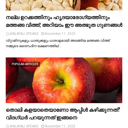
നല്ല ഉറക്കത്തിനും ഹൃദയാരോഗ്യത്തിനും
മത്തങ്ങ വിത്ത്; അറിയാം ഈ അത്ഭുത ഗുണങ്ങള്‍
MALAYALI SPEAKS
November 11, 2025
വിറ്റാമിനുകളും ധാതുക്കളും ധാരാളമായി അടങ്ങിയ മത്തങ്ങ വിത്ത്
നമ്മുടെ ദൈനംദിന ഭക്ഷണത്തില്…
POPULAR-ARTICLES
തൊലി കളയാതെയാണോ ആപ്പിള്‍ കഴിക്കുന്നത്?
വിദഗ്ധര്‍ പറയുന്നത് ഇങ്ങനെ
MALAYALI SPEAKS
November 11, 2025