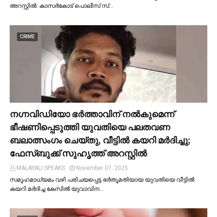
അറസ്റ്റില്‍. കാസർകോട് പൊലീസ് സ്…
CRIME
നഗ്നവിഡിയോ ഭര്‍ത്താവിന് നല്‍കുമെന്ന്
ഭീഷണിപ്പെടുത്തി യുവതിയെ പലതവണ
ബലാത്സംഗം ചെയ്തു, വീട്ടില്‍ കയറി മര്‍ദിച്ചു;
ഫേസ്ബുക്ക് സുഹൃത്ത് അറസ്റ്റില്‍
MALAYALI SPEAKS
November 07, 2025
സമൂഹമാധ്യമം വഴി പരിചയപ്പെട്ട ഭർതൃമതിയായ യുവതിയെ വീട്ടില്‍
കയറി മർദിച്ച കേസില്‍ യുവാവിന…