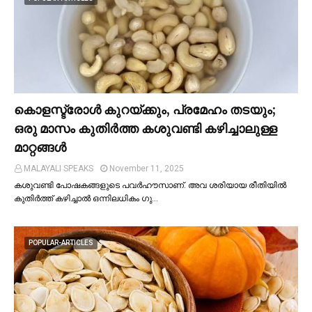
കൊളസ്ട്രോള്‍ കുറയ്ക്കും, പ്രമേഹം തടയും;
ഒരു മാസം കുതിര്‍ത്ത കശുവണ്ടി കഴിച്ചാലുള്ള
മാറ്റങ്ങള്‍
MALAYALI SPEAKS
November 11, 2025
കശുവണ്ടി പോഷകങ്ങളുടെ പവർഹൗസാണ്. അവ ശരിയായ രീതിയില്‍
കുതിർത്ത് കഴിച്ചാല്‍ ഒന്നിലധികം ഗു…
POPULAR-ARTICLES