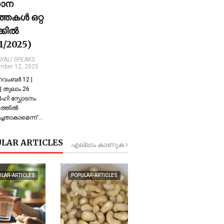
ധാന
്തകൾ ഒറ്റ
ക്കിൽ
11/2025)
YALI SPEAKS
mber 12, 2025
 നവംബർ 12 |
 തുലാം 26
്‍ഹി സ്ഫോടനം
്തില്‍
്ചതാകാമെന്ന് …
LAR ARTICLES
എല്ലാം കാണുക
ULAR-ARTICLES
POPULAR-ARTICLES