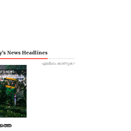
y’s News Headlines
എല്ലാം കാണുക
AY’S-NEWS-
DLINES
ത്തെ