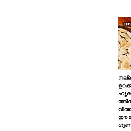
POP
നല്
ഉറക്
ഹൃദ
ത്തി
വിത്
ഈ അ
ഗുണങ