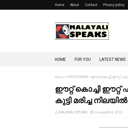
Home
About
Contact
Privacy policy
HOME
FOR YOU
LATEST NEWS
ഹോം
LATEST-NEWS
ഈറ്റ് കൊച്ചി ഈറ്റ് ഫു
ഈറ്റ് കൊച്ചി ഈറ്റ
കുട്ടി മരിച്ച നിലയില്‍
MALAYALI SPEAKS
നവംബർ 04, 2023