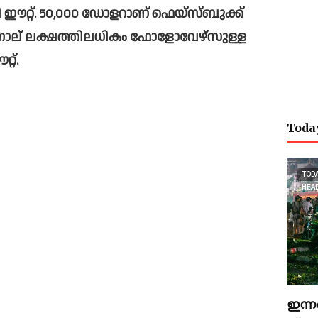
റ്റ്. 50,000 ഡോളറാണ് ഫെയ്‌സ്ബുക്ക് 
 നാല് ലക്ഷത്തിലധികം ഫോളോവേഴ്‌സുള്ള 
റ്. 
Toda
TOD
HEA
ഇന്ന