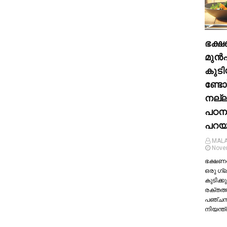
ഭക്ഷ
മുന്‍
കുടി
ണ്ടോ
നല്
പഠന
പറയു
MALA
Nove
ഭക്ഷണത്
ഒരു ഗ്
കുടിക്കു
രക്തത്
പഞ്ച
നിയന്ത