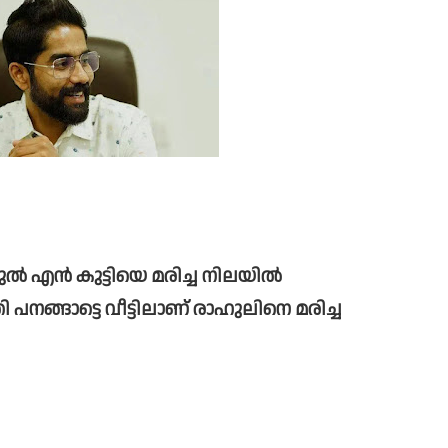
െ വീട്ടിലാണ്‌ രാഹുലിനെ മരിച്ച 