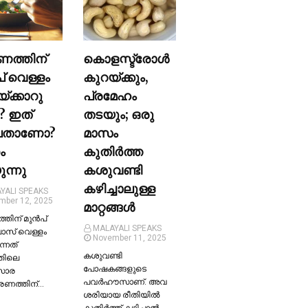
ണത്തിന്
കൊളസ്ട്രോള്‍
പ് വെള്ളം
കുറയ്ക്കും,
യ്ക്കാറു
പ്രമേഹം
? ഇത്
തടയും; ഒരു
ലതാണോ?
മാസം
ം
കുതിര്‍ത്ത
ന്നു
കശുവണ്ടി
കഴിച്ചാലുള്ള
YALI SPEAKS
mber 12, 2025
മാറ്റങ്ങള്‍
തിന് മുന്‍പ്
MALAYALI SPEAKS
ലാസ് വെള്ളം
November 11, 2025
ന്നത്
കശുവണ്ടി
തിലെ
പോഷകങ്ങളുടെ
സാര
പവർഹൗസാണ്. അവ
്രണത്തിന്…
ശരിയായ രീതിയില്‍
കുതിർത്ത് കഴിച്ചാല്‍