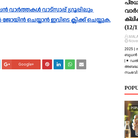
പ്ര
വാർത
ക്ലി
പിൽ ജോയിൻ ചെയ്യാൻ ഇവിടെ ക്ലിക്ക് ചെയ്യുക.
(12/
MALA
Nove
2025 |
ബുധൻ |
| ◾ ഡല
Google+
അബദ്ധത
സംഭവിച
POPU
POP