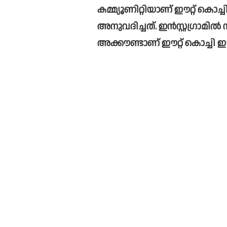
കമ്മ്യൂണിറ്റിയാണ് ഈറ്റ് കൊച്ചി ഈ
അനുവദിച്ചത്. ഇൻസ്റ്റഗ്രാമില്‍
അക്കൗണ്ടാണ് ഈറ്റ് കൊച്ചി ഈറ്