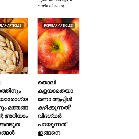
ഒന്നിലധികം ഗു…
ULAR-ARTICLES
POPULAR-ARTICLES
ല
തൊലി
കത്തിനും
കളയാതെയാ
യാരോഗ്യ
ണോ ആപ്പിള്‍
നും മത്തങ്ങ
കഴിക്കുന്നത്?
ത്; അറിയാം
വിദഗ്ധര്‍
ത്ഭുത
പറയുന്നത്
്ങള്‍
ഇങ്ങനെ