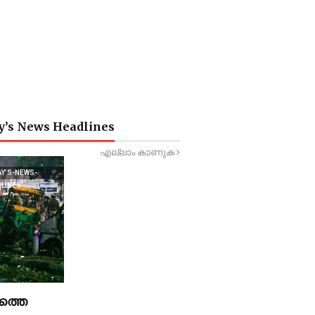
y’s News Headlines
എല്ലാം കാണുക
AY’S-NEWS-
DLINES
ത്തെ