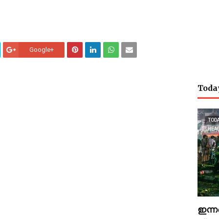
Google+
Toda
TOD
HEA
ഇന്ന