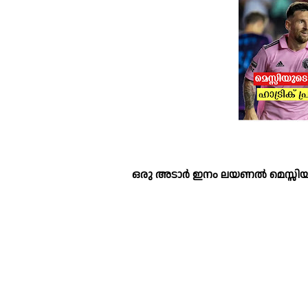
ഒരു അടാർ ഇനം ലയണൽ മെസ്സിയുട