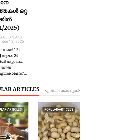
ധാന
്തകൾ ഒറ്റ
ക്കിൽ
11/2025)
YALI SPEAKS
mber 12, 2025
 നവംബർ 12 |
 തുലാം 26
്‍ഹി സ്ഫോടനം
്തില്‍
്ചതാകാമെന്ന് …
LAR ARTICLES
എല്ലാം കാണുക
ULAR-ARTICLES
POPULAR-ARTICLES