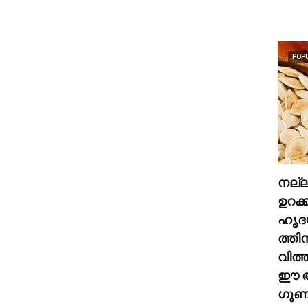
POP
നല്
ഉറക്
ഹൃദ
ത്തി
വിത്
ഈ അ
ഗുണങ