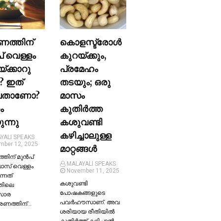
ണത്തിന്
കൊളസ്ട്രോള്‍
പ് വെള്ളം
കുറയ്ക്കും,
യ്ക്കാറു
പ്രമേഹം
? ഇത്
തടയും; ഒരു
ലതാണോ?
മാസം
ം
കുതിര്‍ത്ത
ന്നു
കശുവണ്ടി
കഴിച്ചാലുള്ള
YALI SPEAKS
mber 12, 2025
മാറ്റങ്ങള്‍
തിന് മുന്‍പ്
MALAYALI SPEAKS
ലാസ് വെള്ളം
November 11, 2025
ന്നത്
കശുവണ്ടി
തിലെ
പോഷകങ്ങളുടെ
സാര
പവർഹൗസാണ്. അവ
്രണത്തിന്…
ശരിയായ രീതിയില്‍
കുതിർത്ത് കഴിച്ചാല്‍