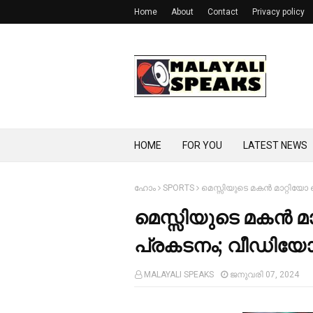
Home
About
Contact
Privacy policy
HOME
FOR YOU
LATEST NEWS
ഹോം
SPORTS
മെസ്സിയുടെ മകൻ മാറ്റിയോ
മെസ്സിയുടെ മകൻ മാ
പ്രകടനം; വീഡിയ
MALAYALI SPEAKS
ജനുവരി 07, 2024