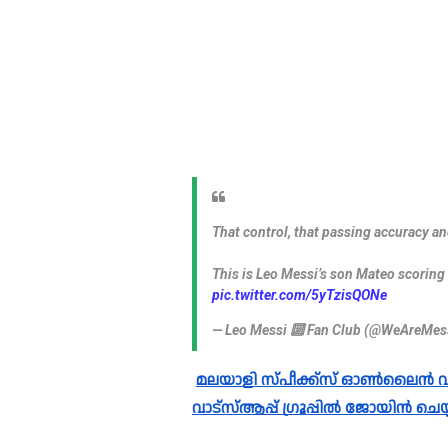
That control, that passing accuracy an
This is Leo Messi’s son Mateo scoring
pic.twitter.com/5yTzisQONe
— Leo Messi 🔟 Fan Club (@WeAreMes
മലയാളി സ്പീക്ക്സ്‌ ഓൺലൈൻ വാർത്തകൾ വാട്സാപ്പ് ഗ്രൂപ്പിലും ലഭ്യമാണ്. 
വാട്സ്ആപ്പ് ഗ്രൂപ്പിൽ ജോയിൻ ചെയ്