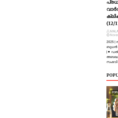
പ്ര
വാർത
ക്ലി
(12/
MALA
Nove
2025 |
ബുധൻ |
| ◾ ഡല
അബദ്ധത
സംഭവിച
POPU
POP