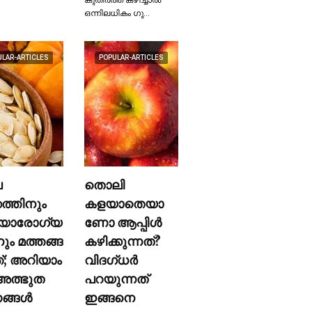
ഒന്നിലധികം ഗു…
ULAR-ARTICLES
POPULAR-ARTICLES
ല
തൊലി
കത്തിനും
കളയാതെയാ
യാരോഗ്യ
ണോ ആപ്പിള്‍
നും മത്തങ്ങ
കഴിക്കുന്നത്?
ത്; അറിയാം
വിദഗ്ധര്‍
ത്ഭുത
പറയുന്നത്
്ങള്‍
ഇങ്ങനെ