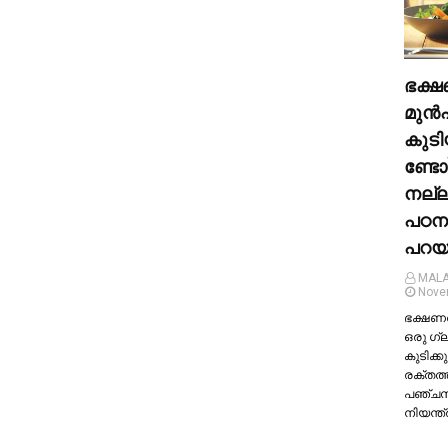
ഭക്ഷ
മുന്‍
കുടി
ണ്ടോ
നല്
പഠന
പറയു
MALA
Nove
ഭക്ഷണത്
ഒരു ഗ്
കുടിക്കു
രക്തത്
പഞ്ച
നിയന്ത