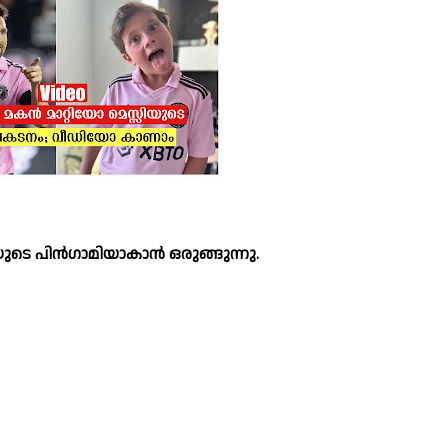
െ പിൻഗാമിയാകാൻ ഒരുങ്ങുന്നു. 