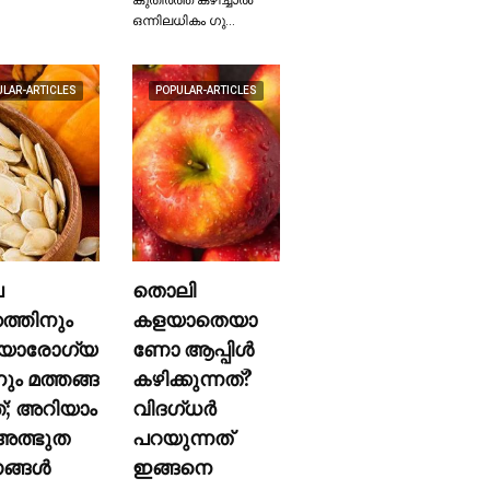
ഒന്നിലധികം ഗു…
ULAR-ARTICLES
POPULAR-ARTICLES
ല
തൊലി
കത്തിനും
കളയാതെയാ
യാരോഗ്യ
ണോ ആപ്പിള്‍
നും മത്തങ്ങ
കഴിക്കുന്നത്?
ത്; അറിയാം
വിദഗ്ധര്‍
ത്ഭുത
പറയുന്നത്
്ങള്‍
ഇങ്ങനെ