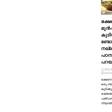
ഭക്ഷ
മുന്‍
കുടി
ണ്ടോ
നല്
പഠന
പറയു
MALA
Nove
ഭക്ഷണത്
ഒരു ഗ്
കുടിക്കു
രക്തത്
പഞ്ച
നിയന്ത