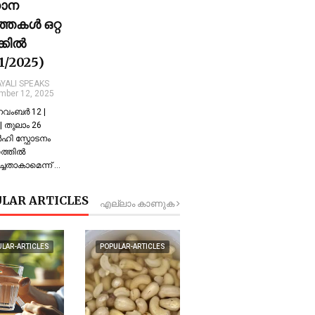
ധാന
്തകൾ ഒറ്റ
ക്കിൽ
11/2025)
YALI SPEAKS
mber 12, 2025
 നവംബർ 12 |
 തുലാം 26
്‍ഹി സ്ഫോടനം
്തില്‍
്ചതാകാമെന്ന് …
LAR ARTICLES
എല്ലാം കാണുക
ULAR-ARTICLES
POPULAR-ARTICLES