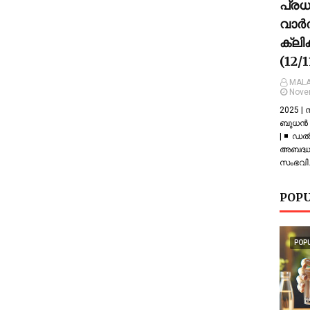
പ്ര
വാർത
ക്ലി
(12/
MALA
Nove
2025 |
ബുധൻ |
| ◾ ഡല
അബദ്ധത
സംഭവിച
POPU
POP