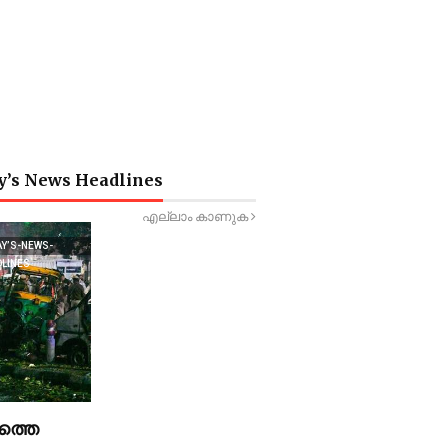
y’s News Headlines
എല്ലാം കാണുക
AY’S-NEWS-
DLINES
ത്തെ