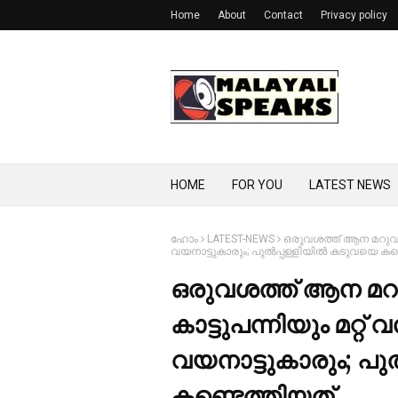
Home
About
Contact
Privacy policy
HOME
FOR YOU
LATEST NEWS
ഹോം
LATEST-NEWS
ഒരുവശത്ത് ആന മറുവശത്
വയനാട്ടുകാരും; പുല്‍പ്പള്ളിയില്‍ കടുവയെ ക
ഒരുവശത്ത് ആന മറു
കാട്ടുപന്നിയും മറ്റ്
വയനാട്ടുകാരും; പുല
കണ്ടെത്തിയത്