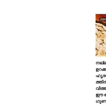
POP
നല്
ഉറക്
ഹൃദ
ത്തി
വിത്
ഈ അ
ഗുണങ