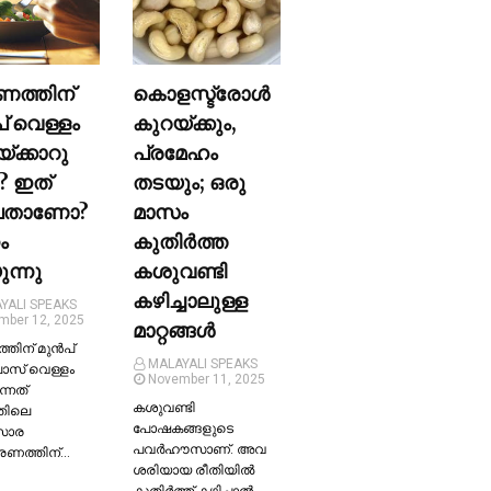
ണത്തിന്
കൊളസ്ട്രോള്‍
പ് വെള്ളം
കുറയ്ക്കും,
യ്ക്കാറു
പ്രമേഹം
? ഇത്
തടയും; ഒരു
ലതാണോ?
മാസം
ം
കുതിര്‍ത്ത
ന്നു
കശുവണ്ടി
കഴിച്ചാലുള്ള
YALI SPEAKS
mber 12, 2025
മാറ്റങ്ങള്‍
തിന് മുന്‍പ്
MALAYALI SPEAKS
ലാസ് വെള്ളം
November 11, 2025
ന്നത്
കശുവണ്ടി
തിലെ
പോഷകങ്ങളുടെ
സാര
പവർഹൗസാണ്. അവ
്രണത്തിന്…
ശരിയായ രീതിയില്‍
കുതിർത്ത് കഴിച്ചാല്‍