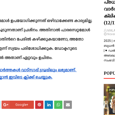
പ്ര
വാർത
ക്ലി
ള്‍ ഉപയോഗിക്കുന്നത് ഒഴിവാക്കേണ്ട കാര്യമില്ല. 
(12/
ന്നതാണ് പ്രശ്നം. അതിനാല്‍ പാരസെറ്റമോള്‍ 
MALA
Nove
യതിന്‍റെ പേരില്‍ കഴിക്കുകയാണോ, അതോ 
2025 |
ബുധൻ |
എന്ന് സ്വയം പരിശോധിക്കുക. ഡോക്ടറുടെ 
| ◾ ഡല
അബദ്ധത
ല്‍ അതാണ് ഏറ്റവും ഉചിതം.
സംഭവിച
POPU
യാൻ ഇവിടെ ക്ലിക്ക് ചെയ്യുക.
POP
Google+