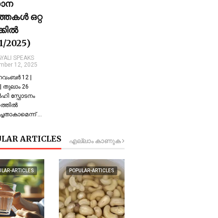
ധാന
്തകൾ ഒറ്റ
ക്കിൽ
11/2025)
YALI SPEAKS
mber 12, 2025
 നവംബർ 12 |
 തുലാം 26
്‍ഹി സ്ഫോടനം
്തില്‍
്ചതാകാമെന്ന് …
LAR ARTICLES
എല്ലാം കാണുക
ULAR-ARTICLES
POPULAR-ARTICLES