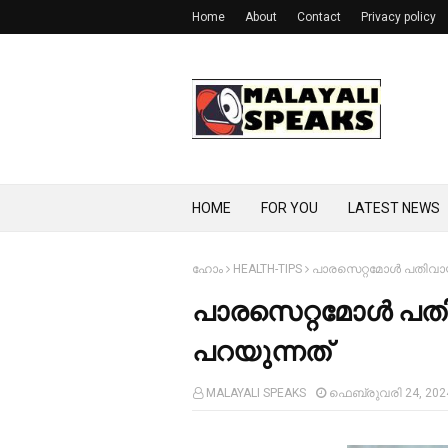
Home
About
Contact
Privacy policy
HOME
FOR YOU
LATEST NEWS
ഹോം
HEALTH-TIPS
പാരസെറ്റമോള്‍ പതിവായി 
പാരസെറ്റമോള്‍ പതിവ
പറയുന്നത്
MALAYALI SPEAKS
ഫെബ്രുവരി 24, 202