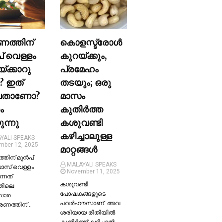
ണത്തിന്
കൊളസ്ട്രോള്‍
പ് വെള്ളം
കുറയ്ക്കും,
യ്ക്കാറു
പ്രമേഹം
? ഇത്
തടയും; ഒരു
ലതാണോ?
മാസം
ം
കുതിര്‍ത്ത
ന്നു
കശുവണ്ടി
കഴിച്ചാലുള്ള
YALI SPEAKS
mber 12, 2025
മാറ്റങ്ങള്‍
തിന് മുന്‍പ്
MALAYALI SPEAKS
ലാസ് വെള്ളം
November 11, 2025
ന്നത്
കശുവണ്ടി
തിലെ
പോഷകങ്ങളുടെ
സാര
പവർഹൗസാണ്. അവ
്രണത്തിന്…
ശരിയായ രീതിയില്‍
കുതിർത്ത് കഴിച്ചാല്‍