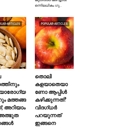
ഒന്നിലധികം ഗു…
ULAR-ARTICLES
POPULAR-ARTICLES
ല
തൊലി
കത്തിനും
കളയാതെയാ
യാരോഗ്യ
ണോ ആപ്പിള്‍
നും മത്തങ്ങ
കഴിക്കുന്നത്?
ത്; അറിയാം
വിദഗ്ധര്‍
ത്ഭുത
പറയുന്നത്
്ങള്‍
ഇങ്ങനെ