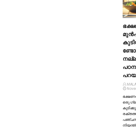
ഭക്ഷ
മുന്‍
കുടി
ണ്ടോ
നല്
പഠന
പറയു
MALA
Nove
ഭക്ഷണത്
ഒരു ഗ്
കുടിക്കു
രക്തത്
പഞ്ച
നിയന്ത