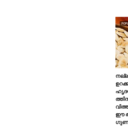
POP
നല്
ഉറക്
ഹൃദ
ത്തി
വിത്
ഈ അ
ഗുണങ