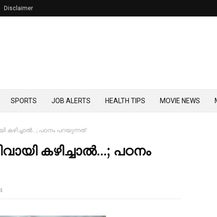
Disclaimer
SPORTS
JOB ALERTS
HEALTH TIPS
MOVIE NEWS
കഴിച്ചാല്‍...; പഠനം പറയുന്നത്
ായി കഴിച്ചാല്‍...; പഠനം
4