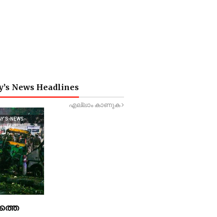
y’s News Headlines
എല്ലാം കാണുക
AY’S-NEWS-
DLINES
ത്തെ