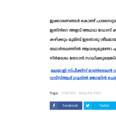
ഇക്കാരണങ്ങള്‍ കൊണ്ട് പാരസെറ്റമോ
ഇതിന്‍റെ അളവ് അഥവാ ഡോസ് കൂടു
കഴിക്കും മുമ്ബ് ഇതൊരു ശീലമാ
യഥാര്‍ത്ഥത്തില്‍ ആവശ്യമുണ്ടോ 
നിര്‍ദേശം തേടാൻ സാധിക്കുമെങ്കി
മലയാളി സ്പീക്ക്സ്‌ ഓൺലൈൻ വാർത്തകൾ വാട്സാപ്പ് ഗ്രൂപ്പിലും ലഭ്യമാണ്. 
വാട്സ്ആപ്പ് ഗ്രൂപ്പിൽ ജോയിൻ ചെയ്
Tags:
FOR-YOU
HEALTH-TIPS
Facebook
Twitter