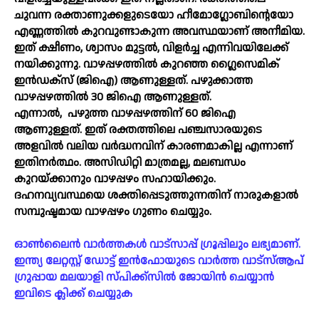
ചുവന്ന രക്താണുക്കളുടെയോ ഹീമോഗ്ലോബിന്റെയോ
എണ്ണത്തില്‍ കുറവുണ്ടാകുന്ന അവസ്ഥയാണ് അനീമിയ.
ഇത് ക്ഷീണം, ശ്വാസം മുട്ടല്‍, വിളര്‍ച്ച എന്നിവയിലേക്ക്
നയിക്കുന്നു. വാഴപ്പഴത്തില്‍ കുറഞ്ഞ ഗ്ലൈസെമിക്
ഇന്‍ഡക്സ് (ജിഐ) ആണുള്ളത്. പഴുക്കാത്ത
വാഴപ്പഴത്തില്‍ 30 ജിഐ ആണുള്ളത്.
എന്നാല്‍,
പഴുത്ത വാഴപ്പഴത്തിന് 60 ജിഐ
ആണുള്ളത്. ഇത് രക്തത്തിലെ പഞ്ചസാരയുടെ
അളവില്‍ വലിയ വര്‍ദ്ധനവിന് കാരണമാകില്ല എന്നാണ്
ഇതിനര്‍ത്ഥം. അസിഡിറ്റി മാത്രമല്ല, മലബന്ധം
കുറയ്ക്കാനും വാഴപ്പഴം സഹായിക്കും.
ദഹനവ്യവസ്ഥയെ ശക്തിപ്പെടുത്തുന്നതിന് നാരുകളാല്‍
സമ്പുഷ്ടമായ വാഴപ്പഴം ഗുണം ചെയ്യും.
ഓൺലൈൻ വാർത്തകൾ വാട്സാപ്പ് ഗ്രൂപ്പിലും ലഭ്യമാണ്.
ഇന്ത്യ ലേറ്റസ്റ്റ് ഡോട്ട് ഇൻഫോയുടെ വാർത്ത വാട്സ്ആപ്
ഗ്രുപ്പായ മലയാളി സ്പിക്ക്സിൽ ജോയിൻ ചെയ്യാൻ
ഇവിടെ ക്ലിക്ക് ചെയ്യുക