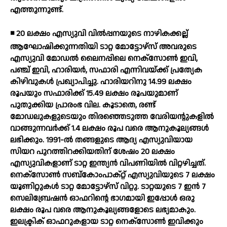
എത്തുന്നുണ്ട്.
◾ 20 ലക്ഷം എസ്യുവി വില്‍പ്പനയുടെ നാഴികക്കല്ല്
ആഘോഷിക്കുന്നതിയി ടാറ്റ മോട്ടോഴ്‌സ് അവരുടെ
എസ്യുവി മോഡല്‍ ലൈനപ്പിലെ നെക്‌സോണ്‍ ഇവി,
പഞ്ച് ഇവി, ഹാരിയര്‍, സഫാരി എന്നിവയ്ക്ക് പ്രത്യേക
കിഴിവുകള്‍ പ്രഖ്യാപിച്ചു. ഹാരിയറിനു 14.99 ലക്ഷം
രൂപയും സഫാരിക്ക് 15.49 ലക്ഷം രൂപയുമാണ്
പുതുക്കിയ പ്രാരംഭ വില. കൂടാതെ, രണ്ട്
മോഡലുകളുടെയും തിരഞ്ഞെടുത്ത വേരിയന്റുകളില്‍
വാങ്ങുന്നവര്‍ക്ക് 1.4 ലക്ഷം രൂപ വരെ ആനുകൂല്യങ്ങള്‍
ലഭിക്കും. 1991-ല്‍ തങ്ങളുടെ ആദ്യ എസ്യുവിയായ
സിയറ പുറത്തിറക്കിയതിന് ശേഷം 20 ലക്ഷം
എസ്യുവികളാണ് ടാറ്റ ഇന്ത്യന്‍ വിപണിയില്‍ വിറ്റഴിച്ചത്.
നെക്‌സോണ്‍ സബ്‌കോംപാക്റ്റ് എസ്യുവിയുടെ 7 ലക്ഷം
യൂണിറ്റുകള്‍ ടാറ്റ മോട്ടോഴ്‌സ് വിറ്റു. ടാറ്റയുടെ 7 ഇന്‍ 7
സെലിബ്രേഷന്‍ ഓഫറിന്റെ ഭാഗമായി ഇപ്പോള്‍ ഒരു
ലക്ഷം രൂപ വരെ ആനുകൂല്യങ്ങളോടെ ലഭ്യമാകും.
ഇലക്ട്രിക് ഓഫറുകളായ ടാറ്റ നെക്‌സോണ്‍ ഇവിക്കും