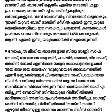
ട്രാന്‍സ്ഫര്‍, ബാഗേജ് ക്ലെയിം ഏരിയ തുടങ്ങി എല്ലാ
പ്രധാനപ്പെട്ട ബാഗേജ് ടച്ച് പോയിന്റുകളിലും
ലഗേജുകളുടെ വരവ് സംബന്ധിച്ച വിവരങ്ങള്‍ ലഭ്യമാകും.
'ട്രാക്ക് യുവര്‍ ബാഗ്' ടാബിന് കീഴില്‍ എയര്‍ ഇന്ത്യയുടെ
വെബ്‌സൈറ്റിലും ഈ സൗകര്യം ലഭ്യമാണ്. കണക്കുകള്‍
പ്രകാരം ഓരോ ദിവസവും ശരാശരി 1,456 ബാഗുകള്‍
ആണ്
എയര്‍ ഇന്ത്യ യാത്രക്കാര്‍ക്ക് നഷ്ടപ്പെടുന്നത്.
◾ സോഷ്യല്‍ മീഡിയ താരങ്ങളായ സിജു സണ്ണി, സാഫ്
ബോയ്, ജോമോന്‍ ജ്യോതിര്‍, ഹാഷിര്‍, അലന്‍, വിനായക്,
അജിന്‍ ജോയ് എന്നിവരെ കേന്ദ്ര കഥാപാത്രങ്ങളാക്കി
'ജയ ജയ ജയ ജയഹേ', 'ഗുരുവായൂര്‍ അമ്പലനടയില്‍'
എന്നീ ബ്ലോക്ക്ബസ്റ്റര്‍ ചിത്രങ്ങളുടെ സംവിധായകനായ
വിപിന്‍ ദാസിന്റെ തിരക്കഥയില്‍ ആനന്ദ് മേനോന്‍
സംവിധാനം നിര്‍വഹിക്കുന്ന 'വാഴ-ബയോപിക് ഓഫ് എ
ബില്ല്യണ്‍ ബോയ്സ്' സിനിമയുടെ റിലീസ് തിയതി
മാറിയതായി അണിയറപ്രവര്‍ത്തകര്‍ അറിയിച്ചു. ഓഗസ്റ്റ്
രണ്ടിന് നിശ്ചയിച്ച റിലീസ് തിയതി 'താങ്ക്സ് കാര്‍ഡ്
എഴുതി തീരാനുള്ള താമസം കാരണം റിലീസ് ഓഗസ്റ്