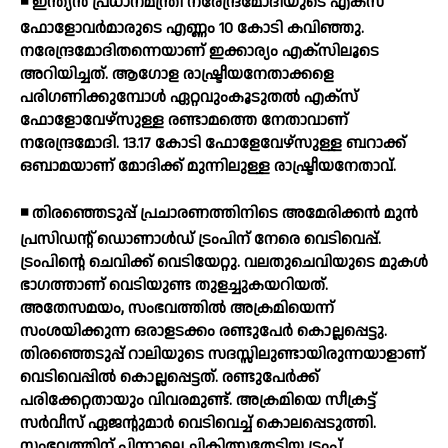
◾ ഇന്ത്യന്‍ പ്രധാനമന്ത്രി നരേന്ദ്രമോദിയുടെ എക്‌സ്
ഫോളോവര്‍മാരുടെ എണ്ണം 10 കോടി കവിഞ്ഞു.
നരേന്ദ്രമോദിതന്നെയാണ് ഇക്കാര്യം എക്സിലൂടെ
അറിയിച്ചത്. ആഗോള രാഷ്ട്രീയനേതാക്കളെ
പരിഗണിക്കുമ്പോള്‍ ഏറ്റവുംകൂടുതല്‍ എക്‌സ്
ഫോളോവേഴ്‌സുള്ള രണ്ടാമത്തെ നേതാവാണ്
നരേന്ദ്രമോദി. 13.17 കോടി ഫോളേവേഴ്സുള്ള ബറാക്ക്
ഒബാമയാണ് മോദിക്ക് മുന്നിലുള്ള രാഷ്ട്രീയനേതാവ്.
◾ തിരഞ്ഞെടുപ്പ് പ്രചാരണത്തിനിടെ അമേരിക്കന്‍ മുന്‍
പ്രസിഡന്റ് ഡൊണാള്‍ഡ് ട്രംപിന് നേരെ വെടിവെപ്പ്.
ട്രംപിന്റെ ചെവിക്ക് വെടിയേറ്റു. വലതുചെവിയുടെ മുകള്‍
ഭാഗത്താണ് വെടിയുണ്ട തുളച്ചുകയറിയത്.
അതേസമയം, സംഭവത്തില്‍ അക്രമിയെന്ന്
സംശയിക്കുന്ന ഒരാളടക്കം രണ്ടുപേര്‍ കൊല്ലപ്പെട്ടു.
തിരഞ്ഞെടുപ്പ് റാലിയുടെ സദസ്സിലുണ്ടായിരുന്നയാളാണ്
വെടിവെപ്പില്‍ കൊല്ലപ്പെട്ടത്. രണ്ടുപേര്‍ക്ക്
പരിക്കേറ്റതായും വിവരമുണ്ട്. അക്രമിയെ സീക്രട്ട്
സര്‍വീസ് ഏജന്റുമാര്‍ വെടിവെച്ച് കൊലപ്പെടുത്തി.
സംഭവത്തിന് പിന്നാലെ ചികിത്സതേടിയ ട്രംപ്