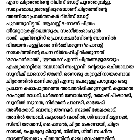
എന്ന ചിത്രത്തിന്റെ റിലീസ് ഡേറ്റ് പുറത്തുവിട്ടു.
സമൂഹമാധ്യമങ്ങളിലൂടെയാണ് ചിത്രത്തിന്റെ
അണിയറപ്രവര്‍ത്തകര്‍ റിലീസ് ഡേറ്റ്
പുറത്തുവിട്ടത്.
ആഗസ്റ്റ് 9-നാണ് ചിത്രം
തീയറ്ററുകളിലെത്തുക. സംഗീതം:രാഹുല്‍
രാജ്,
എമിറേറ്റ്സ് പ്രൊഡക്ഷന്‍സിന്റെ ബാനറില്‍
വിജയന്‍ പള്ളിക്കര നിര്‍മ്മിക്കുന്ന 'പൊറാട്ട്
നാടക'ത്തിന്റെ രചന നിര്‍വഹിച്ചിരിക്കുന്നത്
'മോഹന്‍ലാല്‍' , 'ഈശോ' എന്നീ ചിത്രങ്ങളുടേയും
എഷ്യാനെറ്റിലെ 'ബഡായി ബംഗ്ലാവി' ന്റെയും രചിതാവായ
സുനീഷ് വാരനാട് ആണ്. സൈജു കുറുപ്പ് നായകനായ
ചിത്രത്തില്‍ മണിക്കുട്ടി എന്നു പേരുള്ള പശുവും ഒരു
പ്രധാന കഥാപാത്രത്തെ അവതരിപ്പിക്കുന്നുണ്ട്. കൂടാതെ
രാഹുല്‍ മാധവ്, ധര്‍മജന്‍ ബോള്‍ഗാട്ടി, രമേഷ് പിഷാരടി,
സുനില്‍ സുഗത, നിര്‍മ്മല്‍ പാലാഴി, രാജേഷ്
അഴീക്കോട്, ബാബു അന്നൂര്‍, സൂരജ് തേലക്കാട്,
അനില്‍ ബേബി, ഷുക്കൂര്‍ വക്കീല്‍, ശിവദാസ് മട്ടന്നൂര്‍,
സിബി തോമസ്, ഫൈസല്‍, ചിത്ര ഷേണായി, ചിത്ര
നായര്‍, ഐശ്വര്യ മിഥുന്‍, ജിജിന, ഗീതി സംഗീത
തുടങ്ങിയവരും ചിത്രത്തില്‍ മുഖ്യ വേഷങ്ങളില്‍