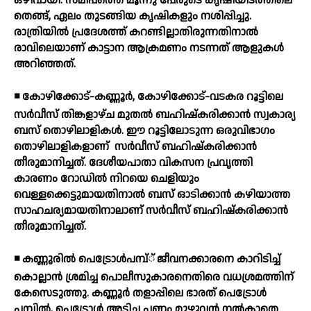
ഒഴിവായി. സമീപത്തെ മൂന്നു പേരുടെ കൃഷിയിടത്തിലെ
തെങ്ങ്, ഏലം തുടങ്ങിയ കൃഷികളും നശിപ്പിച്ചു.
രാത്രിയില്‍ പ്രദേശത്ത് കറണ്ടില്ലാതിരുന്നതിനാല്‍
രാവിലെയാണ് കാട്ടാന ആക്രമണം നടന്നത് ആളുകള്‍
അറിഞ്ഞത്.
◾ കോഴിക്കോട്-കണ്ണൂര്‍, കോഴിക്കോട്-വടകര റൂട്ടിലെ
സര്‍വീസ് തിങ്കളാഴ്ച മുതല്‍ ബഹിഷ്‌കരിക്കാന്‍ സ്വകാര്യ
ബസ് തൊഴിലാളികള്‍. ഈ റൂട്ടിലോടുന്ന ഒരുവിഭാഗം
തൊഴിലാളികളാണ്
സര്‍വീസ് ബഹിഷ്‌കരിക്കാന്‍
തീരുമാനിച്ചത്. ദേശീയപാതാ വികസന പ്രവൃത്തി
കാരണം റോഡില്‍ നിറയെ ചെളിയും
വെള്ളക്കെട്ടുമായതിനാല്‍ ബസ് ഓടിക്കാന്‍ കഴിയാത്ത
സാഹചര്യമായതിനാലാണ് സര്‍വീസ് ബഹിഷ്‌കരിക്കാന്‍
തീരുമാനിച്ചത്.
◾ കണ്ണൂരില്‍ പെട്രോള്‍പമ്പ്് ജീവനക്കാരനെ കാറിടിച്ച്
കൊല്ലാന്‍ ശ്രമിച്ച പൊലീസുകാരനെതിരെ വധശ്രമത്തിന്
കേസെടുത്തു. കണ്ണൂര്‍ തളാപ്പിലെ ഭാരത് പെട്രോള്‍
പമ്പില്‍, പെട്രോള്‍ അടിച്ച പണം മുഴുവന്‍ നല്‍കാതെ