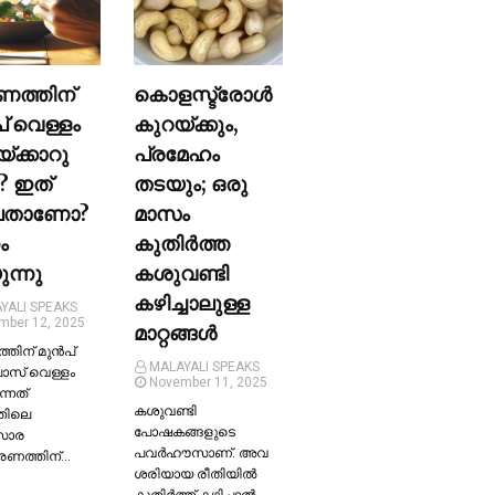
ണത്തിന്
കൊളസ്ട്രോള്‍
പ് വെള്ളം
കുറയ്ക്കും,
യ്ക്കാറു
പ്രമേഹം
? ഇത്
തടയും; ഒരു
ലതാണോ?
മാസം
ം
കുതിര്‍ത്ത
ന്നു
കശുവണ്ടി
കഴിച്ചാലുള്ള
YALI SPEAKS
mber 12, 2025
മാറ്റങ്ങള്‍
തിന് മുന്‍പ്
MALAYALI SPEAKS
ലാസ് വെള്ളം
November 11, 2025
ന്നത്
കശുവണ്ടി
തിലെ
പോഷകങ്ങളുടെ
സാര
പവർഹൗസാണ്. അവ
്രണത്തിന്…
ശരിയായ രീതിയില്‍
കുതിർത്ത് കഴിച്ചാല്‍