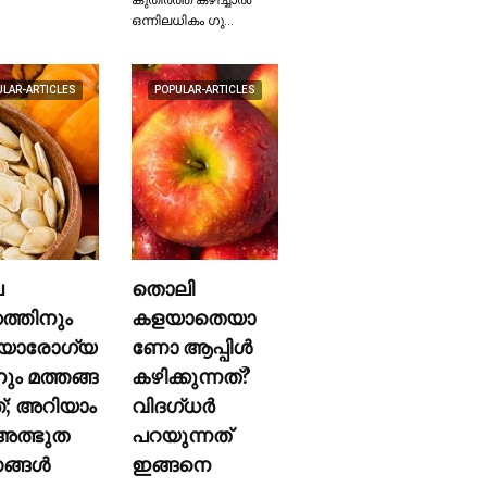
ഒന്നിലധികം ഗു…
ULAR-ARTICLES
POPULAR-ARTICLES
ല
തൊലി
കത്തിനും
കളയാതെയാ
യാരോഗ്യ
ണോ ആപ്പിള്‍
നും മത്തങ്ങ
കഴിക്കുന്നത്?
ത്; അറിയാം
വിദഗ്ധര്‍
ത്ഭുത
പറയുന്നത്
്ങള്‍
ഇങ്ങനെ