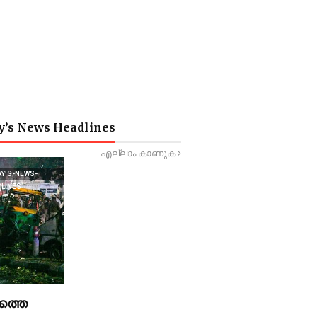
y’s News Headlines
എല്ലാം കാണുക
AY’S-NEWS-
DLINES
ത്തെ