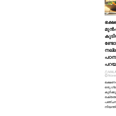
ഭക്ഷ
മുന്‍
കുടി
ണ്ടോ
നല്
പഠന
പറയു
MALA
Nove
ഭക്ഷണത്
ഒരു ഗ്
കുടിക്കു
രക്തത്
പഞ്ച
നിയന്ത