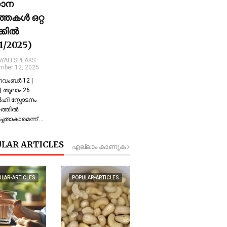
ധാന
്തകൾ ഒറ്റ
ക്കിൽ
11/2025)
YALI SPEAKS
mber 12, 2025
 നവംബർ 12 |
 തുലാം 26
്‍ഹി സ്ഫോടനം
്തില്‍
്ചതാകാമെന്ന് …
LAR ARTICLES
എല്ലാം കാണുക
ULAR-ARTICLES
POPULAR-ARTICLES