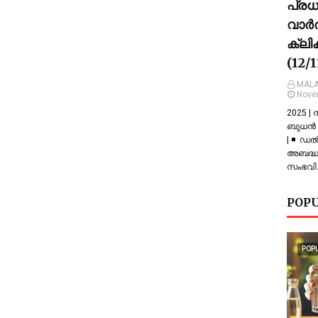
പ്ര
വാർത
ക്ലി
(12/
MALA
Nove
2025 |
ബുധൻ |
| ◾ ഡല
അബദ്ധത
സംഭവിച
POPU
POP