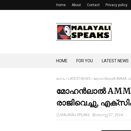
Home
About
Contact
Privacy policy
HOME
FOR YOU
LATEST NEWS
ഹോം
LATEST-NEWS
മോഹൻലാല്‍ AMMA പ്രസിഡ
മോഹൻലാല്‍ AMMA 
രാജിവെച്ചു, എക്സിക്യൂട
MALAYALI SPEAKS
ഓഗസ്റ്റ് 27, 2024