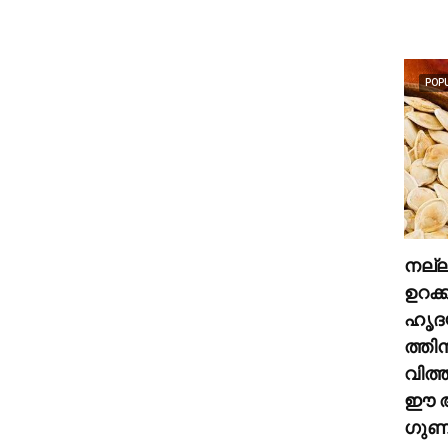
POP
നല്
ഉറക്
ഹൃദ
ത്തി
വിത്
ഈ അ
ഗുണങ