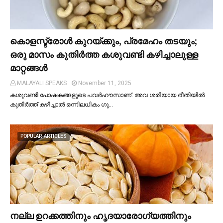
കൊളസ്ട്രോള്‍ കുറയ്ക്കും, പ്രമേഹം തടയും;
ഒരു മാസം കുതിര്‍ത്ത കശുവണ്ടി കഴിച്ചാലുള്ള
മാറ്റങ്ങള്‍
MALAYALI SPEAKS
November 11, 2025
കശുവണ്ടി പോഷകങ്ങളുടെ പവർഹൗസാണ്. അവ ശരിയായ രീതിയില്‍
കുതിർത്ത് കഴിച്ചാല്‍ ഒന്നിലധികം ഗു…
POPULAR-ARTICLES
നല്ല ഉറക്കത്തിനും ഹൃദയാരോഗ്യത്തിനും