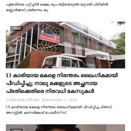
പൂജാരിയെ പറ്റിച്ച്‌ 68 ലക്ഷം രൂപ തട്ടിയെടുത്ത യുവതി പിടിയില്‍.
മണ്ണാർക്കാട് പയ്യനടം കു…
CRIME
13 കാരിയായ മകളെ നിരന്തരം ലൈംഗികമായി
പീഡിപ്പിച്ചു; നാലു മക്കളുടെ അച്ഛനായ
പ്രതിക്കെതിരെ നിരവധി കേസുകള്‍
MALAYALI SPEAKS
November 11, 2025
13 കാരിയായ മകളെ നിരന്തരം ലൈംഗികമായി പീഡിപ്പിച്ച പിതാവ്
അറസ്റ്റില്‍. കാസർകോട് പൊലീസ് സ്…