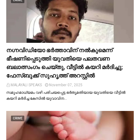
CRIME
നഗ്നവിഡിയോ ഭര്‍ത്താവിന് നല്‍കുമെന്ന്
ഭീഷണിപ്പെടുത്തി യുവതിയെ പലതവണ
ബലാത്സംഗം ചെയ്തു, വീട്ടില്‍ കയറി മര്‍ദിച്ചു;
ഫേസ്ബുക്ക് സുഹൃത്ത് അറസ്റ്റില്‍
MALAYALI SPEAKS
November 07, 2025
സമൂഹമാധ്യമം വഴി പരിചയപ്പെട്ട ഭർതൃമതിയായ യുവതിയെ വീട്ടില്‍
കയറി മർദിച്ച കേസില്‍ യുവാവിന…
CRIME