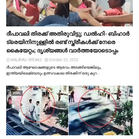
ദീപാവലി തിരക്ക് അതിരുവിട്ടു; ഡല്‍ഹി-ബിഹാര്‍
ട്രെയിനിനുള്ളില്‍ രണ്ട് സ്ത്രീകള്‍ക്ക് നേരെ
കൈയേറ്റം; ദൃശ്യങ്ങള്‍ വാർത്തയോടൊപ്പം
MALAYALI SPEAKS
October 23, 2025
ദീപാവലി ആഘോഷങ്ങളുടെ ആരവം അടങ്ങിയെങ്കിലും,
ഇന്ത്യയിലെമ്ബാടും ഉത്സവകാല തിരക്കിന് ഒരു കുറ…
VIRAL