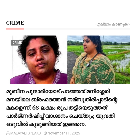
CRIME
എല്ലാം കാണുക
CRIME
മുബീന പൂജാരിയോട് പറഞ്ഞത് മനിശ്ശേരി
മനയിലെ ബ്രഹ്മദത്തൻ നമ്ബൂതിരിപ്പാടിന്റെ
മകളെന്ന്; 68 ലക്ഷം രൂപ തട്ടിയെടുത്തത്
പാര്‍ട്ണര്‍ഷിപ്പ് വാഗ്ദാനം ചെയ്തും; യുവതി
ഒടുവില്‍ കുടുങ്ങിയത് ഇങ്ങനെ.
MALAYALI SPEAKS
November 11, 2025