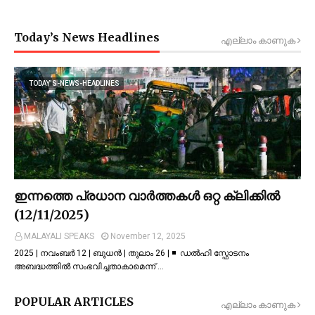
Today’s News Headlines
എല്ലാം കാണുക
TODAY’S-NEWS-HEADLINES
ഇന്നത്തെ പ്രധാന വാർത്തകൾ ഒറ്റ ക്ലിക്കിൽ
(12/11/2025)
MALAYALI SPEAKS
November 12, 2025
2025 | നവംബർ 12 | ബുധൻ | തുലാം 26 | ◾ ഡല്‍ഹി സ്ഫോടനം
അബദ്ധത്തില്‍ സംഭവിച്ചതാകാമെന്ന് …
POPULAR ARTICLES
എല്ലാം കാണുക