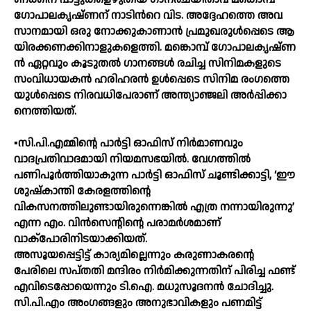
ഗോ​പാ​ല​കൃ​ഷ്‌​ണ​ന്‌ നാ​ടി​ന്‍റെ വി​ട. അ​ദ്ദേ​ഹ​ത്തെ അ​വ​
സാ​ന​മാ​യി ഒ​രു നോ​ക്കു​കാ​ണാ​ൻ പ്ര​മു​ഖ​രു​ൾ​പ്പെ​ടെ ആ​
യി​ര​ക്ക​ണ​ക്കി​നാ​ളു​ക​ളെ​ത്തി. മ​ങ്കൊ​മ്പ്‌ ഗോ​പാ​ല​കൃ​ഷ്‌​ണ​
ൻ ഏ​റ്റ​വും കൂ​ടു​ത​ൽ ഗാ​ന​ങ്ങ​ൾ ര​ചി​ച്ച സി​നി​മ​ക​ളു​ടെ
സം​വി​ധാ​യ​ക​ൻ ഹ​രി​ഹ​ര​ൻ ഉ​ൾ​പ്പെ​ടെ സി​നി​മ രം​ഗ​ത്തെ​
യു​ൾ​പ്പെ​ടെ നി​ര​വ​ധി​പേ​രാ​ണ് അ​ന്ത്യാ​ഞ്ജ​ലി അ​ർ​പ്പി​ക്കാ​
നെ​ത്തി​യ​ത്.
▪️സി.പി.എമ്മിന്റെ പാർട്ടി ഓഫിസ് നിർമാണവും
വാദപ്രതിവാദമായി നിയമസഭയിൽ. വേഗത്തിൽ
പണിപൂർത്തിയാകുന്ന പാർട്ടി ഓഫിസ് ചൂണ്ടിക്കാട്ടി, ‘ഈ
ശുഷ്കാന്തി കേരളത്തിന്റെ
വികസനത്തിലുണ്ടായിരുന്നെങ്കിൽ എത്ര നന്നായിരുന്നു’
എന്ന എം. വിൻസെന്റിന്റെ പരാമർശമാണ്
വാക്പോരിനിടയാക്കിയത്.
അസൂയപ്പെട്ടിട്ട് കാര്യമില്ലെന്നും കരുണാകരന്റെ
പേരിലെ സപ്തതി മന്ദിരം നിർമിക്കുന്നതിന് പിരിച്ച ഫണ്ട്
എവിടെപ്പോയെന്നും ടി.ഐ. മധുസൂദനൻ ചോദിച്ചു.
സി.പി.എം അംഗങ്ങളും അനുഭാവികളും പണമിട്ട്