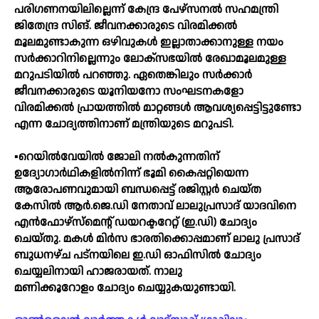
പരിഗണനയിലില്ലെന്ന് കേന്ദ്ര പേഴ്‌സനൽ സഹമന്ത്രി
ജിതേന്ദ്ര സിങ്. ജീവനക്കാരുടെ വിരമിക്കൽ
മൂലമുണ്ടാകുന്ന ഒഴിവുകൾ ഇല്ലാതാക്കാനുള്ള നയം
സർക്കാറിനില്ലെന്നും ലോക്‌സഭയിൽ രേഖാമൂലമുള്ള
മറുപടിയിൽ പറഞ്ഞു. ഏതെങ്കിലും സർക്കാർ
ജീവനക്കാരുടെ യൂനിയനോ സംഘടനകളോ
വിരമിക്കൽ പ്രായത്തിൽ മാറ്റങ്ങൾ ആവശ്യപ്പെട്ടിട്ടുണ്ടോ
എന്ന ചോദ്യത്തിനാണ് മന്ത്രിയുടെ മറുപടി.
▪️റെയിൽവേയിൽ ജോലി നൽകുന്നതിന്
ഉദ്യോഗാർഥികളിൽനിന്ന് ഭൂമി കൈപ്പറ്റിയെന്ന
ആരോപണവുമായി ബന്ധപ്പെട്ട് രജിസ്റ്റർ ചെയ്ത
കേസിൽ ആർ.ജെ.ഡി നേതാവ് ലാലുപ്രസാദ് യാദവിനെ
എൻഫോഴ്സ്മെന്റ് ഡയറക്ടറേറ്റ് (ഇ.ഡി) ചോദ്യം
ചെയ്തു. മകൾ മിർസ ഭാരതിക്കൊപ്പമാണ് ലാലു പ്രസാദ്
ബുധനഴ്ച പട്നയിലെ ഇ.ഡി ഓഫിസിൽ ചോദ്യം
ചെയ്യലിനായി ഹാജരായത്. നാലു
മണിക്കൂറോളം ചോദ്യം ചെയ്യുകയുണ്ടായി.