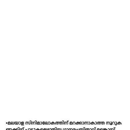
▪️മ​ല​യാ​ള സി​നി​മാ​ലോ​ക​ത്തി​ന് മ​റ​ക്കാ​നാ​കാ​ത്ത നൂ​റു​ക​
ണ​ക്കി​ന് പാ​ട്ടു​ക​ളെ​ഴു​തി​യ ഗാ​ന​ര​ച​യി​താ​വ്‌ മ​ങ്കൊ​മ്പ്‌