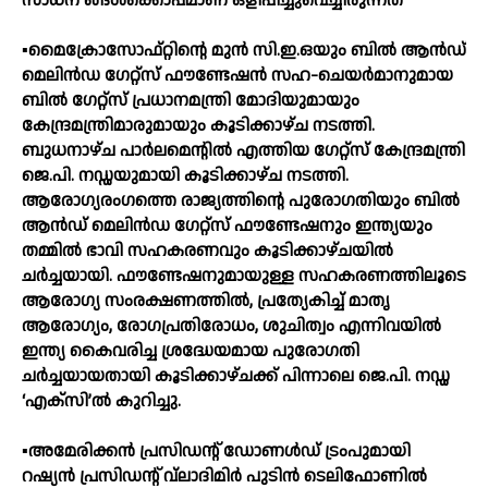
സാ​ധ​ന ങ്ങ​ൾ​ക്കൊ​പ്പ​മാ​ണ് ഒ​ളി​പ്പി​ച്ചു​വെ​ച്ചി​രു​ന്ന​ത്
▪️മൈക്രോസോഫ്റ്റിന്റെ മുൻ സി.ഇ.ഒയും ബിൽ ആൻഡ്
മെലിൻഡ ഗേറ്റ്സ് ഫൗണ്ടേഷൻ സഹ-ചെയർമാനുമായ
ബിൽ ഗേറ്റ്സ് പ്രധാനമന്ത്രി മോദിയുമായും
കേന്ദ്രമന്ത്രിമാരുമായും കൂടിക്കാഴ്ച നടത്തി.
ബുധനാഴ്ച പാർലമെന്റിൽ എത്തിയ ഗേറ്റ്സ് കേന്ദ്രമന്ത്രി
ജെ.പി. നഡ്ഡയുമായി കൂടിക്കാഴ്ച നടത്തി.
ആരോഗ്യരംഗത്തെ രാജ്യത്തിന്റെ പുരോഗതിയും ബിൽ
ആൻഡ് മെലിൻഡ ഗേറ്റ്സ് ഫൗണ്ടേഷനും ഇന്ത്യയും
തമ്മിൽ ഭാവി സഹകരണവും കൂടിക്കാഴ്ചയിൽ
ചർച്ചയായി. ഫൗണ്ടേഷനുമായുള്ള സഹകരണത്തിലൂടെ
ആരോഗ്യ സംരക്ഷണത്തിൽ, പ്രത്യേകിച്ച് മാതൃ
ആരോഗ്യം, രോഗപ്രതിരോധം, ശുചിത്വം എന്നിവയിൽ
ഇന്ത്യ കൈവരിച്ച ശ്രദ്ധേയമായ പുരോഗതി
ചർച്ചയായതായി കൂടിക്കാഴ്ചക്ക് പിന്നാലെ ജെ.പി. നഡ്ഡ
‘എക്സി’ൽ കുറിച്ചു.
▪️അമേരിക്കൻ പ്രസിഡന്റ് ഡോണൾഡ് ട്രംപുമായി
റഷ്യൻ പ്രസിഡന്റ് വ്ലാദിമിർ പുടിൻ ടെലിഫോണിൽ