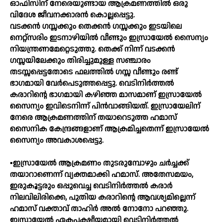
ഓഫിസിന് നേരെയുണ്ടായ ആക്രമണത്തിൽ ഒരു
വിദേശ ജീവനക്കാരൻ കൊല്ലപ്പെട്ടു.
വടക്കൻ ഗസ്സക്കും തെക്കൻ ഗസ്സക്കും ഇടയിലെ
നെറ്റ്സരിം ഇടനാഴിയിൽ വീണ്ടും ഇസ്രായേൽ സൈന്യം
നിയന്ത്രണമേറ്റെടുത്തു. തെക്ക് നിന്ന് വടക്കൻ
ഗസ്സയിലേക്കും തിരിച്ചുമുള്ള സഞ്ചാരം
തടസ്സപ്പെട്ടതോടെ ഫലത്തിൽ ഗസ്സ വീണ്ടും രണ്ട്
ഭാഗമായി വേർപെടുത്തപ്പെട്ടു. വെടിനിർത്തൽ
കരാറിന്റെ ഭാഗമായി കഴിഞ്ഞ മാസമാണ് ഇസ്രായേൽ
സൈന്യം ഇവിടെനിന്ന് പിൻവാങ്ങിയത്. ഇസ്രായേലിന്
നേരെ ആക്രമണത്തിന് തയാറെടുത്ത ഹമാസ്
സൈനിക കേന്ദ്രങ്ങളാണ് ആക്രമിച്ചതെന്ന് ഇസ്രായേൽ
സൈന്യം അവകാശപ്പെട്ടു.
▪️ഇസ്രായേൽ ആക്രമണം തുടരുമ്പോഴും ചർച്ചക്ക്
തയാറാണെന്ന് വ്യക്തമാക്കി ഹമാസ്. അതേസമയം,
ഇരുകൂട്ടരും ഒപ്പുവെച്ച വെടിനിർത്തൽ കരാർ
നിലവിലിരിക്കെ, പുതിയ കരാറിന്റെ ആവശ്യമില്ലെന്ന്
ഹമാസ് വക്താവ് താഹിർ അൽ നോനോ പറഞ്ഞു.
ഇസ്രായേൽ ഏകപക്ഷീയമായി വെടിനിർത്തൽ