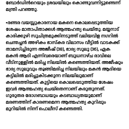
ബോ​ർ​ഡി​ന്‍റെ​യും ശ്ര​ദ്ധ​യി​ലും കൊ​ണ്ടു​വ​ന്നി​ട്ടു​​​ണ്ടെ​ന്ന്​
മ​ന്ത്രി പ​റ​ഞ്ഞു.
▪️രണ്ടര വയസ്സുകാരനായ മകനെ കൊലപ്പെടുത്തിയ
ശേഷം മാതാപിതാക്കൾ ആത്മഹത്യ ചെയ്തു. മയ്യനാട്
കാരിക്കുഴി സുചിത്രമുക്കിനടുത്ത് വലിയവിള നഗറിൽ
ചെന്തച്ചൻ അഴികം ഭാസ്കര വിലാസം വീട്ടിൽ വാടകക്ക്
താമസിച്ചിരുന്ന അജീഷ് (38), ഭാര്യ സുലു (36), ഏക
മകൻ ആദി എന്നിവരെയാണ് ബുധനാഴ്ച രാവിലെ
വീടിനുള്ളിൽ മരിച്ച നിലയിൽ കണ്ടെത്തിയത്. അജീഷും
ഭാര്യ സുലുവും തൂങ്ങിമരിച്ച നിലയിലും മകൻ ആദിയെ
കട്ടിലിൽ മരിച്ചുകിടക്കുന്ന നിലയിലുമാണ്
കണ്ടെത്തിയത്. കുട്ടിയെ കൊലപ്പെടുത്തിയ ശേഷം
ഇവർ ആത്മഹത്യ ചെയ്തെന്നാണ് കരുതുന്നത്.
ഗുരുതര രോഗബാധയും കടബാധ്യതയുമാണ്
മരണത്തിന് കാരണമെന്ന ആത്മഹത്യ കുറിപ്പും
മുറിയിൽ നിന്ന് പൊലീസ് കണ്ടെത്തി.