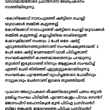
വിവാദമായതോടെ ഫ്രാന്‍സിസ് ഖേദപ്രകടനം
നടത്തിയിരുന്നു.
▪️കോഴിക്കോട് നാദാപുരത്ത് ഷർട്ടിനെ ചൊല്ലി
യുവാക്കൾ തമ്മിൽ കൂട്ടത്തല്ല്.
കോഴിക്കോട് നാദാപുരത്ത് ഷർട്ടിനെ ചൊല്ലി യുവാക്കൾ
തമ്മിൽ കൂട്ടത്തല്ല്. കല്ലാച്ചിയിലെ ടെക്സ്റ്റൈൽ
ഷോറൂമിലാണ് സംഭവം. 2 പേർ ഒരേ
ഷർട്ട്
എടുത്തതിനെത്തുടർന്നാണ് സംഘർഷമുണ്ടായത്
2
പേർ ഒരേ ഷർട്ട് വേണമെന്ന് വാശി പിടിച്ചതാണ്
സംഘർഷത്തിന് കാരണമായതെന്നും പറയുന്നു.
തുടർന്ന് ഇരുഭാഗത്ത് നിന്നും ആളുകൾ സംഘടിച്ച്
എത്തി ചേരി തിരിഞ്ഞ് ഏറ്റുമുട്ടുകയായിരുന്നു.
സംഘർഷം പുറത്തേക്ക് വ്യാപിച്ചതോടെ പോലീസും
നാട്ടുകാരും ചേർന്നാണ് ഇവരെ തുരത്തിയത്.
▪️പ്രധാന അധ്യാപകനെ ഭീഷണിപ്പെടുത്തി പണം തട്ടാൻ
ശ്രമിച്ച സംഘം പിടിയില്‍. എറണാകുളം പിറവം സെന്‍റ്
ജോസഫ്സ് ഹൈസ്കൂള്‍ മുൻ പിടിഎ പ്രസിഡന്‍റ്
ബിജു തങ്കപ്പൻ, ഇപ്പോഴത്തെ പിടിഎ പ്രസിഡന്‍റ്