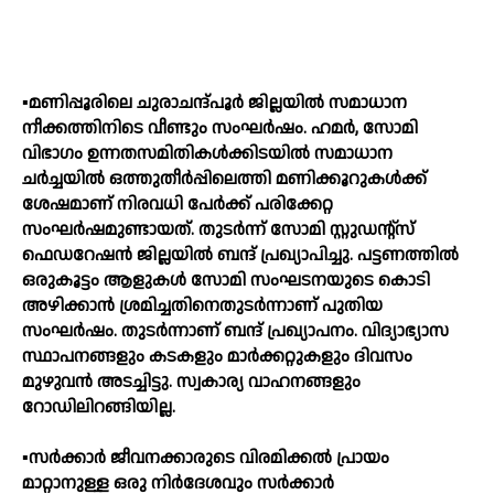
▪️മണിപ്പൂരിലെ ചുരാചന്ദ്പൂർ ജില്ലയിൽ സമാധാന
നീക്കത്തിനിടെ വീണ്ടും സംഘർഷം. ഹമർ, സോമി
വിഭാഗം ഉന്നതസമിതികൾക്കിടയിൽ സമാധാന
ചർച്ചയിൽ ഒത്തുതീർപ്പിലെത്തി മണിക്കൂറുകൾക്ക്
ശേഷമാണ് നിരവധി പേർക്ക് പരിക്കേറ്റ
സംഘർഷമുണ്ടായത്. തുടർന്ന് സോമി സ്റ്റുഡന്റ്‌സ്
ഫെഡറേഷൻ ജില്ലയിൽ ബന്ദ് പ്രഖ്യാപിച്ചു. പട്ടണത്തിൽ
ഒരുകൂട്ടം ആളുകൾ സോമി സംഘടനയുടെ കൊടി
അഴിക്കാൻ ശ്രമിച്ചതിനെതുടർന്നാണ് പുതിയ
സംഘർഷം. തുടർന്നാണ് ബന്ദ് പ്രഖ്യാപനം. വിദ്യാഭ്യാസ
സ്ഥാപനങ്ങളും കടകളും മാർക്കറ്റുകളും ദിവസം
മുഴുവൻ അടച്ചിട്ടു. സ്വകാര്യ വാഹനങ്ങളും
റോഡിലിറങ്ങിയില്ല.
▪️സർക്കാർ ജീവനക്കാരുടെ വിരമിക്കൽ പ്രായം
മാറ്റാനുള്ള ഒരു നിർദേശവും സർക്കാർ