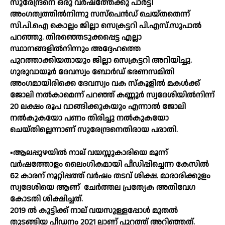
സുരേന്ദ്രനെ ഒരു വര്‍ഷത്തേക്കു പാര്‍ട്ടി
അംഗത്വത്തില്‍നിന്നു സസ്‌പെന്‍ഡ് ചെയ്തതെന്ന്
സി.പി.ഐ കൊല്ലം ജില്ലാ സെക്രട്ടറി പി.എസ്.സുപാല്‍
പറഞ്ഞു. തിരഞ്ഞെടുക്കപ്പെട്ട എല്ലാ
സ്ഥാനങ്ങളില്‍നിന്നും അദ്ദേഹത്തെ
പുറത്താക്കിയതായും ജില്ലാ സെക്രട്ടറി അറിയിച്ചു.
ഗുരുവായൂർ ദേവസ്വം ബോർഡ് ഭരണസമിതി
അംഗമായിരിക്കെ ദേവസ്വം വക സ്കൂളിൽ മകൾക്ക്
ജോലി നൽകാമെന്ന് പറഞ്ഞ് കണ്ണൂർ സ്വദേശിയിൽനിന്ന്
20 ലക്ഷം രൂപ വാങ്ങിക്കുകയും എന്നാൽ ജോലി
നൽകുകയോ പണം തിരിച്ചു നൽകുകയോ
ചെയ്തില്ലെന്നാണ് സുരേന്ദ്രനെതിരായ പരാതി.
▪️ആലപ്പുഴയിൽ നാല് വയസ്സുകാരിയെ മൂന്ന്
വർഷത്തോളം ലൈംഗികമായി പീഡിപ്പിച്ചെന്ന കേസിൽ
62 കാരന് നൂറ്റിപ്പത്ത് വർഷം തടവ് ശിക്ഷ. മാരാരിക്കുളം
സ്വദേശിയെ ആണ്
ചേർത്തല പ്രത്യേക അതിവേഗ
കോടതി ശിക്ഷിച്ചത്.
2019 ൽ കുട്ടിക്ക് നാല് വയസുള്ളപ്പോൾ മുതൽ
തുടങ്ങിയ പീഡനം 2021 ലാണ് പുറത്ത് അറിഞ്ഞത്.