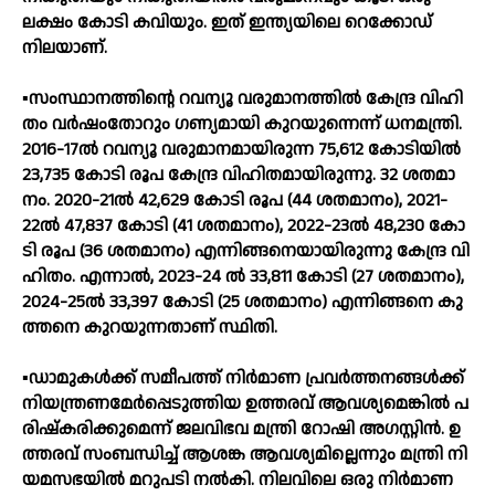
ലക്ഷം കോടി കവിയും. ഇത് ഇന്ത്യയിലെ റെക്കോഡ്
നിലയാണ്.
▪️സം​സ്ഥാ​ന​ത്തി​ന്റെ റ​വ​ന്യൂ വ​രു​മാ​ന​ത്തി​ൽ കേ​ന്ദ്ര വി​ഹി​
തം വ​ർ​ഷം​തോ​റും ഗ​ണ്യ​മാ​യി കു​റ​യു​ന്നെ​ന്ന് ധ​ന​മ​ന്ത്രി.
2016-17ൽ ​റ​വ​ന്യൂ വ​രു​മാ​ന​മാ​യി​രു​ന്ന 75,612 കോ​ടി​യി​ൽ
23,735 കോ​ടി രൂ​പ കേ​ന്ദ്ര വി​ഹി​ത​മാ​യി​രു​ന്നു. 32 ശ​ത​മാ​
നം. 2020-21ൽ 42,629 ​കോ​ടി രൂ​പ (44 ശ​ത​മാ​നം), 2021-
22ൽ 47,837 ​കോ​ടി (41 ശ​ത​മാ​നം), 2022-23ൽ 48,230 ​കോ​
ടി രൂ​പ (36 ശ​ത​മാ​നം) എ​ന്നി​ങ്ങ​നെ​യാ​യി​രു​ന്നു കേ​ന്ദ്ര വി​
ഹി​തം. എ​ന്നാ​ൽ, 2023-24 ൽ 33,811 ​കോ​ടി (27 ശ​ത​മാ​നം),
2024-25ൽ 33,397 ​കോ​ടി (25 ശ​ത​മാ​നം) എ​ന്നി​ങ്ങ​നെ കു​
ത്ത​നെ കു​റ​യു​ന്ന​താ​ണ്‌ സ്ഥി​തി.
▪️ഡാ​മു​ക​ൾ​ക്ക് സ​മീ​പ​ത്ത് നി​ർ​മാ​ണ പ്ര​വ​ർ​ത്ത​ന​ങ്ങ​ൾ​ക്ക്
നി​യ​ന്ത്ര​ണ​മേ​ർ​പ്പെ​ടു​ത്തി​യ ഉ​ത്ത​ര​വ് ആ​വ​ശ്യ​മെ​ങ്കി​ൽ പ​
രി​ഷ്ക​രി​ക്കു​മെ​ന്ന് ജ​ല​വി​ഭ​വ മ​ന്ത്രി റോ​ഷി അ​ഗ​സ്റ്റി​ൻ. ഉ​
ത്ത​ര​വ് സം​ബ​ന്ധി​ച്ച് ആ​ശ​ങ്ക ആ​വ​ശ്യ​മി​ല്ലെ​ന്നും മ​ന്ത്രി നി​
യ​മ​സ​ഭ​യി​ൽ മ​റു​പ​ടി ന​ൽ​കി. നി​ല​വി​ലെ ഒ​രു നി​ർ​മാ​ണ