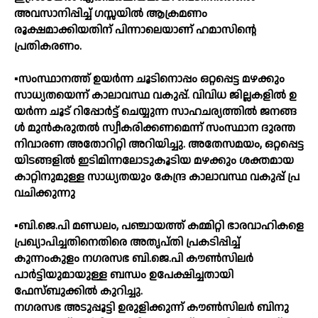
അവസാനിപ്പിച്ച് ഗസ്സയിൽ ആക്രമണം
രൂക്ഷമാക്കിയതിന് പിന്നാലെയാണ് ഹമാസിന്റെ
പ്രതികരണം.
▪️സം​സ്ഥാ​ന​ത്ത്​ ഉ​യ​ർ​ന്ന ചൂ​ടി​നൊ​പ്പം ഒ​റ്റ​പ്പെ​ട്ട മ​ഴ​ക്കും
സാ​ധ്യ​ത​യെ​ന്ന്​ കാ​ലാ​വ​സ്ഥ വ​കു​പ്പ്. വി​വി​ധ ജി​ല്ല​ക​ളി​ൽ ഉ​
യ​ർ​ന്ന ചൂ​ട് റി​പ്പോ​ർ​ട്ട് ചെ​യ്യു​ന്ന സാ​ഹ​ച​ര്യ​ത്തി​ൽ ജ​ന​ങ്ങ​
ൾ മു​ൻ​ക​രു​ത​ൽ സ്വീ​ക​രി​ക്ക​ണ​മെ​ന്ന്​ സം​സ്ഥാ​ന ദു​ര​ന്ത
നി​വാ​ര​ണ അ​തോ​റി​റ്റി അ​റി​യി​ച്ചു. അ​തേ​സ​മ​യം, ഒ​റ്റ​പ്പെ​ട്ട​
യി​ട​ങ്ങ​ളി​ൽ ഇ​ടി​മി​ന്ന​ലോ​ടു​കൂ​ടി​യ മ​ഴ​ക്കും ശ​ക്ത​മാ​യ
കാ​റ്റി​നു​മു​ള്ള സാ​ധ്യ​ത​യും കേ​ന്ദ്ര കാ​ലാ​വ​സ്ഥ വ​കു​പ്പ് പ്ര​
വ​ചി​ക്കു​ന്നു
▪️ബി.ജെ.പി മണ്ഡലം, പഞ്ചായത്ത് കമ്മിറ്റി ഭാരവാഹികളെ
പ്രഖ്യാപിച്ചതിനെതിരെ അതൃപ്തി പ്രകടിപ്പിച്ച്
കുന്നംകുളം നഗരസഭ ബി.ജെ.പി കൗൺസിലർ
പാർട്ടിയുമായുള്ള ബന്ധം ഉപേക്ഷിച്ചതായി
ഫേസ്ബുക്കിൽ കുറിച്ചു.
നഗരസഭ അടുപ്പൂട്ടി ഉരുളിക്കുന്ന് കൗൺസിലർ ബിനു