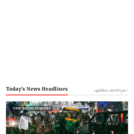
Today’s News Headlines
എല്ലാം കാണുക
TODAY’S-NEWS-HEADLINES