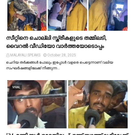
സീറ്റിനെ ചൊല്ലി സ്ത്രീകളുടെ തമ്മിലടി,
വൈറല്‍ വീഡിയോ വാർത്തയോടൊപ്പം
MALAYALI SPEAKS
October 28, 2025
ചെറിയ തര്‍ക്കങ്ങള്‍ പോലും ഇപ്പോള്‍ വളരെ പെട്ടെന്നാണ് വലിയ
സംഘര്‍ഷങ്ങളിലേക്ക് നീങ്ങുന്ന…
VIRAL