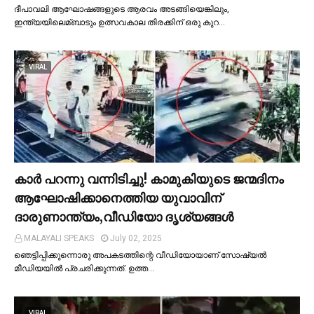
ദീപാവലി ആഘോഷങ്ങളുടെ ആരവം അടങ്ങിയെങ്കിലും,
ഇന്ത്യയിലെമ്ബാടും ഉത്സവകാല തിരക്കിന് ഒരു കുറ…
VIRAL
കാര്‍ പറന്നു വന്നിടിച്ചു! കാമുകിയുടെ ജന്മദിനം
ആഘോഷിക്കാനെത്തിയ യുവാവിന്
ദാരുണാന്ത്യം,വീഡിയോ ദൃശ്യങ്ങൾ
MALAYALI SPEAKS
July 02, 2025
ഞെട്ടിപ്പിക്കുന്നൊരു അപകടത്തിന്റെ വീഡിയോയാണ് സോഷ്യല്‍
മീഡിയയില്‍ പ്രചരിക്കുന്നത്. ഉത്ത…
VIRAL