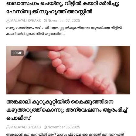
ബലാത്സംഗം ചെയ്തു, വീട്ടില്‍ കയറി മര്‍ദിച്ചു;
ഫേസ്ബുക്ക് സുഹൃത്ത് അറസ്റ്റില്‍
MALAYALI SPEAKS
November 07, 2025
സമൂഹമാധ്യമം വഴി പരിചയപ്പെട്ട ഭർതൃമതിയായ യുവതിയെ വീട്ടില്‍
കയറി മർദിച്ച കേസില്‍ യുവാവിന…
CRIME
അങ്കമാലി കുറുകുറ്റിയില്‍ കൈക്കുഞ്ഞിനെ
കഴുത്തറുത്ത് കൊന്നു; അന്വേഷണം ആരംഭിച്ച്‌
പൊലീസ്
MALAYALI SPEAKS
November 05, 2025
അങ്കമാലി കറുകുറ്റിയില്‍ ആറ് മാസം പ്രായമുള്ള കുഞ്ഞ് കഴുത്തറുത്ത്