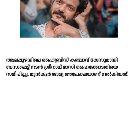
ആലപ്പുഴയിലെ ഹൈബ്രിഡ് കഞ്ചാവ് കേസുമായി
ബന്ധപ്പെട്ട് നടൻ ശ്രീനാഥ് ഭാസി ഹൈക്കോടതിയെ
സമീപിച്ചു, മുൻകൂർ ജാമ്യ അപേക്ഷയാണ് നല്‍കിയത്.