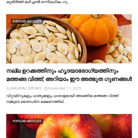
കുതിർത്ത് കഴിച്ചാല്‍ ഒന്നിലധികം ഗു…
POPULAR-ARTICLES
നല്ല ഉറക്കത്തിനും ഹൃദയാരോഗ്യത്തിനും
മത്തങ്ങ വിത്ത്; അറിയാം ഈ അത്ഭുത ഗുണങ്ങള്‍
MALAYALI SPEAKS
November 11, 2025
വിറ്റാമിനുകളും ധാതുക്കളും ധാരാളമായി അടങ്ങിയ മത്തങ്ങ വിത്ത്
നമ്മുടെ ദൈനംദിന ഭക്ഷണത്തില്…
POPULAR-ARTICLES