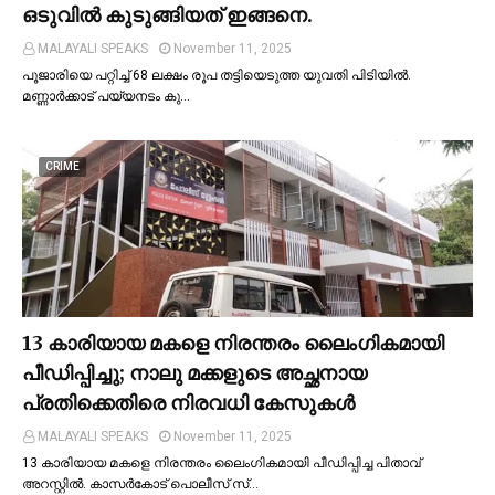
ഒടുവില്‍ കുടുങ്ങിയത് ഇങ്ങനെ.
MALAYALI SPEAKS
November 11, 2025
പൂജാരിയെ പറ്റിച്ച്‌ 68 ലക്ഷം രൂപ തട്ടിയെടുത്ത യുവതി പിടിയില്‍.
മണ്ണാർക്കാട് പയ്യനടം കു…
CRIME
13 കാരിയായ മകളെ നിരന്തരം ലൈംഗികമായി
പീഡിപ്പിച്ചു; നാലു മക്കളുടെ അച്ഛനായ
പ്രതിക്കെതിരെ നിരവധി കേസുകള്‍
MALAYALI SPEAKS
November 11, 2025
13 കാരിയായ മകളെ നിരന്തരം ലൈംഗികമായി പീഡിപ്പിച്ച പിതാവ്
അറസ്റ്റില്‍. കാസർകോട് പൊലീസ് സ്…