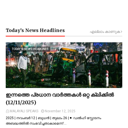
Today’s News Headlines
എല്ലാം കാണുക
TODAY’S-NEWS-HEADLINES
ഇന്നത്തെ പ്രധാന വാർത്തകൾ ഒറ്റ ക്ലിക്കിൽ
(12/11/2025)
MALAYALI SPEAKS
November 12, 2025
2025 | നവംബർ 12 | ബുധൻ | തുലാം 26 | ◾ ഡല്‍ഹി സ്ഫോടനം
അബദ്ധത്തില്‍ സംഭവിച്ചതാകാമെന്ന് …