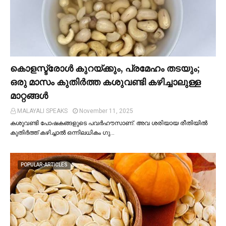
കൊളസ്ട്രോള്‍ കുറയ്ക്കും, പ്രമേഹം തടയും;
ഒരു മാസം കുതിര്‍ത്ത കശുവണ്ടി കഴിച്ചാലുള്ള
മാറ്റങ്ങള്‍
MALAYALI SPEAKS
November 11, 2025
കശുവണ്ടി പോഷകങ്ങളുടെ പവർഹൗസാണ്. അവ ശരിയായ രീതിയില്‍
കുതിർത്ത് കഴിച്ചാല്‍ ഒന്നിലധികം ഗു…
POPULAR-ARTICLES