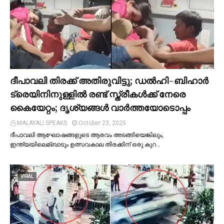
VIRAL
ദീപാവലി തിരക്ക് അതിരുവിട്ടു; ഡല്‍ഹി-ബിഹാര്‍
ട്രെയിനിനുള്ളില്‍ രണ്ട് സ്ത്രീകള്‍ക്ക് നേരെ
കൈയേറ്റം; ദൃശ്യങ്ങള്‍ വാർത്തയോടൊപ്പം
MALAYALI SPEAKS
October 23, 2025
ദീപാവലി ആഘോഷങ്ങളുടെ ആരവം അടങ്ങിയെങ്കിലും,
ഇന്ത്യയിലെമ്ബാടും ഉത്സവകാല തിരക്കിന് ഒരു കുറ…
VIRAL