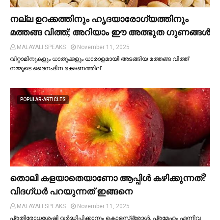
നല്ല ഉറക്കത്തിനും ഹൃദയാരോഗ്യത്തിനും
മത്തങ്ങ വിത്ത്; അറിയാം ഈ അത്ഭുത ഗുണങ്ങള്‍
MALAYALI SPEAKS
November 11, 2025
വിറ്റാമിനുകളും ധാതുക്കളും ധാരാളമായി അടങ്ങിയ മത്തങ്ങ വിത്ത്
നമ്മുടെ ദൈനംദിന ഭക്ഷണത്തില്…
POPULAR-ARTICLES
തൊലി കളയാതെയാണോ ആപ്പിള്‍ കഴിക്കുന്നത്?
വിദഗ്ധര്‍ പറയുന്നത് ഇങ്ങനെ
MALAYALI SPEAKS
November 11, 2025
പ്രതിരോധശേഷി വർദ്ധിപ്പിക്കാനും കൊളസ്‌ട്രോള്‍, പ്രമേഹം എന്നിവ