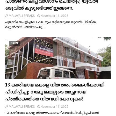
പാര്‍ട്ണര്‍ഷിപ്പ് വാഗ്ദാനം ചെയ്തും; യുവതി
ഒടുവില്‍ കുടുങ്ങിയത് ഇങ്ങനെ.
MALAYALI SPEAKS
November 11, 2025
പൂജാരിയെ പറ്റിച്ച്‌ 68 ലക്ഷം രൂപ തട്ടിയെടുത്ത യുവതി പിടിയില്‍.
മണ്ണാർക്കാട് പയ്യനടം കു…
CRIME
13 കാരിയായ മകളെ നിരന്തരം ലൈംഗികമായി
പീഡിപ്പിച്ചു; നാലു മക്കളുടെ അച്ഛനായ
പ്രതിക്കെതിരെ നിരവധി കേസുകള്‍
MALAYALI SPEAKS
November 11, 2025
13 കാരിയായ മകളെ നിരന്തരം ലൈംഗികമായി പീഡിപ്പിച്ച പിതാവ്