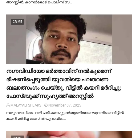
അറസ്റ്റില്‍. കാസർകോട് പൊലീസ് സ്…
CRIME
നഗ്നവിഡിയോ ഭര്‍ത്താവിന് നല്‍കുമെന്ന്
ഭീഷണിപ്പെടുത്തി യുവതിയെ പലതവണ
ബലാത്സംഗം ചെയ്തു, വീട്ടില്‍ കയറി മര്‍ദിച്ചു;
ഫേസ്ബുക്ക് സുഹൃത്ത് അറസ്റ്റില്‍
MALAYALI SPEAKS
November 07, 2025
സമൂഹമാധ്യമം വഴി പരിചയപ്പെട്ട ഭർതൃമതിയായ യുവതിയെ വീട്ടില്‍
കയറി മർദിച്ച കേസില്‍ യുവാവിന…