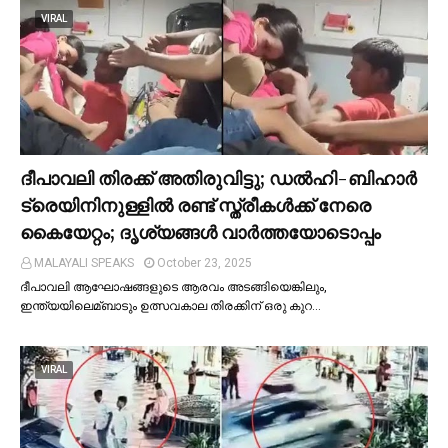
VIRAL
ദീപാവലി തിരക്ക് അതിരുവിട്ടു; ഡല്‍ഹി-ബിഹാര്‍
ട്രെയിനിനുള്ളില്‍ രണ്ട് സ്ത്രീകള്‍ക്ക് നേരെ
കൈയേറ്റം; ദൃശ്യങ്ങള്‍ വാർത്തയോടൊപ്പം
MALAYALI SPEAKS
October 23, 2025
ദീപാവലി ആഘോഷങ്ങളുടെ ആരവം അടങ്ങിയെങ്കിലും,
ഇന്ത്യയിലെമ്ബാടും ഉത്സവകാല തിരക്കിന് ഒരു കുറ…
VIRAL