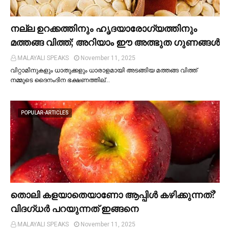
നല്ല ഉറക്കത്തിനും ഹൃദയാരോഗ്യത്തിനും
മത്തങ്ങ വിത്ത്; അറിയാം ഈ അത്ഭുത ഗുണങ്ങള്‍
MALAYALI SPEAKS
November 11, 2025
വിറ്റാമിനുകളും ധാതുക്കളും ധാരാളമായി അടങ്ങിയ മത്തങ്ങ വിത്ത്
നമ്മുടെ ദൈനംദിന ഭക്ഷണത്തില്…
POPULAR-ARTICLES
തൊലി കളയാതെയാണോ ആപ്പിള്‍ കഴിക്കുന്നത്?
വിദഗ്ധര്‍ പറയുന്നത് ഇങ്ങനെ
MALAYALI SPEAKS
November 11, 2025