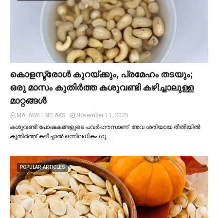
കൊളസ്ട്രോള്‍ കുറയ്ക്കും, പ്രമേഹം തടയും;
ഒരു മാസം കുതിര്‍ത്ത കശുവണ്ടി കഴിച്ചാലുള്ള
മാറ്റങ്ങള്‍
MALAYALI SPEAKS
November 11, 2025
കശുവണ്ടി പോഷകങ്ങളുടെ പവർഹൗസാണ്. അവ ശരിയായ രീതിയില്‍
കുതിർത്ത് കഴിച്ചാല്‍ ഒന്നിലധികം ഗു…
POPULAR-ARTICLES