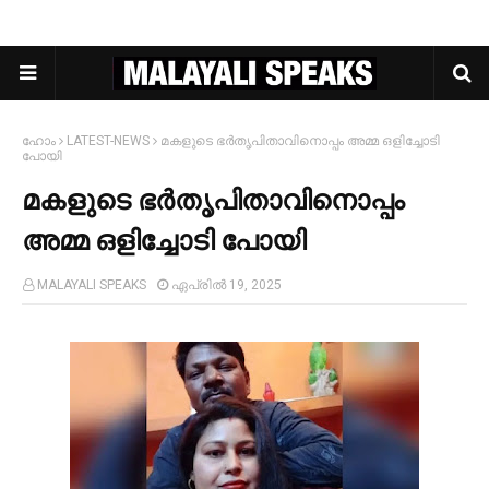
ഹോം
LATEST-NEWS
മകളുടെ ഭര്‍തൃപിതാവിനൊപ്പം അമ്മ ഒളിച്ചോടി
പോയി
മകളുടെ ഭര്‍തൃപിതാവിനൊപ്പം
അമ്മ ഒളിച്ചോടി പോയി
MALAYALI SPEAKS
ഏപ്രിൽ 19, 2025