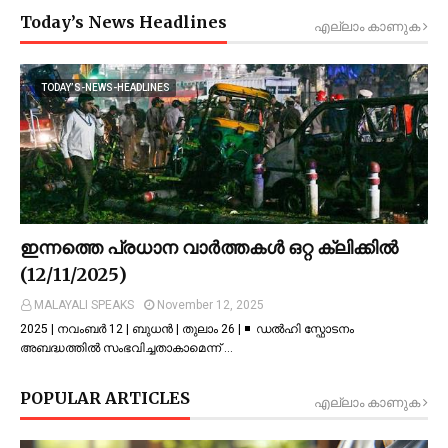
Today’s News Headlines
എല്ലാം കാണുക
TODAY’S-NEWS-HEADLINES
ഇന്നത്തെ പ്രധാന വാർത്തകൾ ഒറ്റ ക്ലിക്കിൽ
(12/11/2025)
MALAYALI SPEAKS
November 12, 2025
2025 | നവംബർ 12 | ബുധൻ | തുലാം 26 | ◾ ഡല്‍ഹി സ്ഫോടനം
അബദ്ധത്തില്‍ സംഭവിച്ചതാകാമെന്ന് …
POPULAR ARTICLES
എല്ലാം കാണുക