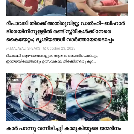
ദീപാവലി തിരക്ക് അതിരുവിട്ടു; ഡല്‍ഹി-ബിഹാര്‍
ട്രെയിനിനുള്ളില്‍ രണ്ട് സ്ത്രീകള്‍ക്ക് നേരെ
കൈയേറ്റം; ദൃശ്യങ്ങള്‍ വാർത്തയോടൊപ്പം
MALAYALI SPEAKS
October 23, 2025
ദീപാവലി ആഘോഷങ്ങളുടെ ആരവം അടങ്ങിയെങ്കിലും,
ഇന്ത്യയിലെമ്ബാടും ഉത്സവകാല തിരക്കിന് ഒരു കുറ…
VIRAL
കാര്‍ പറന്നു വന്നിടിച്ചു! കാമുകിയുടെ ജന്മദിനം