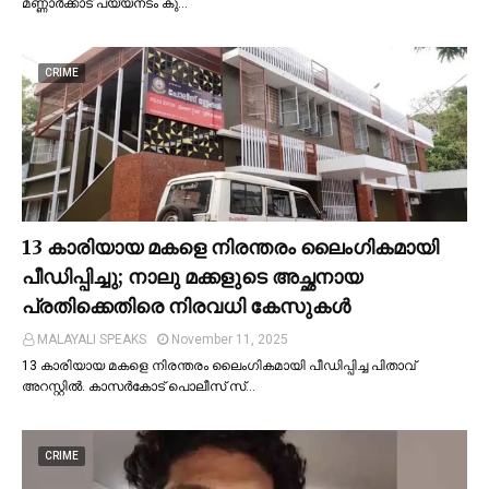
മണ്ണാർക്കാട് പയ്യനടം കു…
CRIME
13 കാരിയായ മകളെ നിരന്തരം ലൈംഗികമായി
പീഡിപ്പിച്ചു; നാലു മക്കളുടെ അച്ഛനായ
പ്രതിക്കെതിരെ നിരവധി കേസുകള്‍
MALAYALI SPEAKS
November 11, 2025
13 കാരിയായ മകളെ നിരന്തരം ലൈംഗികമായി പീഡിപ്പിച്ച പിതാവ്
അറസ്റ്റില്‍. കാസർകോട് പൊലീസ് സ്…
CRIME