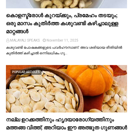
കൊളസ്ട്രോള്‍ കുറയ്ക്കും, പ്രമേഹം തടയും;
ഒരു മാസം കുതിര്‍ത്ത കശുവണ്ടി കഴിച്ചാലുള്ള
മാറ്റങ്ങള്‍
MALAYALI SPEAKS
November 11, 2025
കശുവണ്ടി പോഷകങ്ങളുടെ പവർഹൗസാണ്. അവ ശരിയായ രീതിയില്‍
കുതിർത്ത് കഴിച്ചാല്‍ ഒന്നിലധികം ഗു…
POPULAR-ARTICLES
നല്ല ഉറക്കത്തിനും ഹൃദയാരോഗ്യത്തിനും
മത്തങ്ങ വിത്ത്; അറിയാം ഈ അത്ഭുത ഗുണങ്ങള്‍