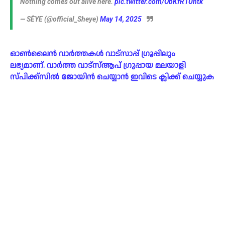
Nothing comes out alive here.
pic.twitter.com/ObKfR1Untk
— SÈYE (@official_Sheye)
May 14, 2025
ഓൺലൈൻ വാർത്തകൾ വാട്സാപ്പ് ഗ്രൂപ്പിലും
ലഭ്യമാണ്. വാർത്ത വാട്സ്ആപ് ഗ്രുപ്പായ മലയാളി
സ്പിക്ക്സിൽ ജോയിൻ ചെയ്യാൻ ഇവിടെ ക്ലിക്ക് ചെയ്യുക