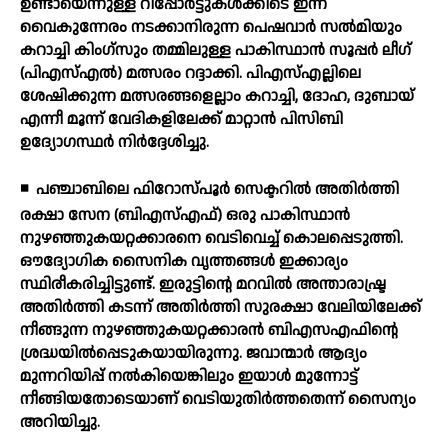
ഉണ്ടായെന്നുള്ള റിപ്പോര്‍ട്ടുകള്‍ക്കിടെ ഇന്ന്
വൈകുന്നേരം നടക്കാനിരുന്ന പെഷവാര്‍ സല്‍മിയും
കറാച്ചി കിംഗ്‌സും തമ്മിലുള്ള പാകിസ്ഥാന്‍ സൂപ്പര്‍ ലീഗ്
(പിഎസ്എല്‍) മത്സരം റദ്ദാക്കി. പിഎസ്എല്ലിലെ
ശേഷിക്കുന്ന മത്സരങ്ങളെല്ലാം കറാച്ചി, ദോഹ, ദുബായ്
എന്നീ മൂന്ന് വേദികളിലേക്ക് മാറ്റാന്‍ പിസിബി
ഉദ്യോഗസ്ഥര്‍ നിര്‍ദ്ദേശിച്ചു.
◾
പഞ്ചാബിലെ ഫിറോസ്പൂര്‍ സെക്ടറില്‍ അതിര്‍ത്തി
രക്ഷാ സേന (ബിഎസ്എഫ്) ഒരു പാകിസ്ഥാന്‍
നുഴഞ്ഞുകയറ്റക്കാരനെ വെടിവെച്ച് കൊലപ്പെടുത്തി.
ഔദ്യോഗിക സൈനിക വൃത്തങ്ങള്‍ ഇക്കാര്യം
സ്ഥിരീകരിച്ചിട്ടുണ്ട്. ഇരുട്ടിന്റെ മറവില്‍ അന്താരാഷ്ട്ര
അതിര്‍ത്തി കടന്ന് അതിര്‍ത്തി സുരക്ഷാ വേലിയിലേക്ക്
നീങ്ങുന്ന നുഴഞ്ഞുകയറ്റക്കാരന്‍ ബിഎസഎഫിന്റെ
ശ്രദ്ധയില്‍പ്പെടുകയായിരുന്നു. ജവാന്മാര്‍ ആദ്യം
മുന്നറിയിപ്പ് നല്‍കിയെങ്കിലും ഇയാള്‍ മുന്നോട്ട്
നീങ്ങിയതോടെയാണ് വെടിയുതിര്‍ത്തതെന്ന് സൈന്യം
അറിയിച്ചു.