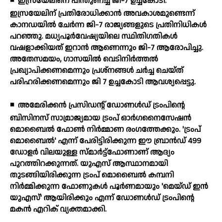
◾
ഇസ്രയേലിനെ പിന്തുണച്ച് ജി-7 ഉച്ചകോടി.
ഇസ്രയേലിന് പ്രതിരോധിക്കാന്‍ അവകാശമുണ്ടെന്ന്
കാനഡയില്‍ ചേര്‍ന്ന ജി-7 രാജ്യങ്ങളുടെ പ്രതിനിധികള്‍
പറഞ്ഞു. മധ്യപൂര്‍വേഷ്യയിലെ സ്ഥിതിഗതികള്‍
വഷളാക്കിയത് ഇറാന്‍ ആണെന്നും ജി-7 ആരോപിച്ചു.
അതേസമയം, ഗാസയില്‍ വെടിനിര്‍ത്തല്‍
പ്രഖ്യാപിക്കണമെന്നും പ്രശ്‌നങ്ങള്‍ ചര്‍ച്ച ചെയ്ത്
പരിഹരിക്കണമെന്നും ജി 7 ഉച്ചകോടി ആവശ്യപ്പെട്ടു.
◾
അമേരിക്കന്‍ പ്രസിഡന്റ് ഡോണള്‍ഡ് ട്രംപിന്റെ
ബിസിനസ് സാമ്രാജ്യമായ ട്രംപ് ഓര്‍ഗനൈസേഷന്‍
മൊബൈല്‍ ഫോണ്‍ നിര്‍മ്മാണ രംഗത്തേക്കും. 'ട്രംപ്
മൊബൈല്‍' എന്ന് പേരിട്ടിരിക്കുന്ന ഈ ബ്രാന്‍ഡ് 499
ഡോളര്‍ വിലയുള്ള സ്മാര്‍ട്ട്‌ഫോണാണ് ആദ്യം
പുറത്തിറക്കുന്നത്. യുഎസ് ആസ്ഥാനമായി
തുടങ്ങിയിരിക്കുന്ന ട്രംപ് മൊബൈല്‍ കമ്പനി
നിര്‍മ്മിക്കുന്ന ഫോണുകള്‍ പൂര്‍ണമായും 'മെയ്ഡ് ഇന്‍
യുഎസ്' ആയിരിക്കും എന്ന് ഡോണള്‍ഡ് ട്രംപിന്റെ
മകന്‍ എറിക് വ്യക്തമാക്കി.