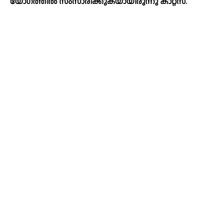
യോഗത്തില്‍ സംസാരിക്കുകയായിരുന്നു കാറ്റ്‌സ്.