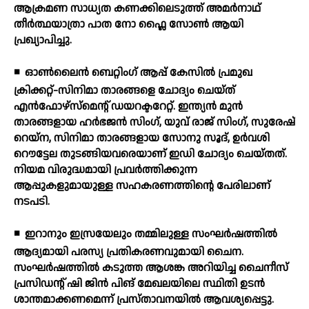
ആക്രമണ സാധ്യത കണക്കിലെടുത്ത് അമര്‍നാഥ്
തീര്‍ത്ഥയാത്രാ പാത നോ ഫ്ലൈ സോണ്‍ ആയി
പ്രഖ്യാപിച്ചു.
◾
ഓണ്‍ലൈന്‍ ബെറ്റിംഗ് ആപ്പ് കേസില്‍ പ്രമുഖ
ക്രിക്കറ്റ്-സിനിമാ താരങ്ങളെ ചോദ്യം ചെയ്ത്
എന്‍ഫോഴ്സ്മെന്റ് ഡയറക്ടറേറ്റ്. ഇന്ത്യന്‍ മുന്‍
താരങ്ങളായ ഹര്‍ഭജന്‍ സിംഗ്, യുവ് രാജ് സിംഗ്, സുരേഷ്
റെയ്ന, സിനിമാ താരങ്ങളായ സോനു സൂദ്, ഉര്‍വശി
റൌട്ടേല തുടങ്ങിയവരെയാണ് ഇഡി ചോദ്യം ചെയ്തത്.
നിയമ വിരുദ്ധമായി പ്രവര്‍ത്തിക്കുന്ന
ആപ്പുകളുമായുള്ള സഹകരണത്തിന്റെ പേരിലാണ്
നടപടി.
◾
ഇറാനും ഇസ്രയേലും തമ്മിലുള്ള സംഘര്‍ഷത്തില്‍
ആദ്യമായി പരസ്യ പ്രതികരണവുമായി ചൈന.
സംഘര്‍ഷത്തില്‍ കടുത്ത ആശങ്ക അറിയിച്ച ചൈനീസ്
പ്രസിഡന്റ് ഷി ജിന്‍ പിങ് മേഖലയിലെ സ്ഥിതി ഉടന്‍
ശാന്തമാക്കണമെന്ന് പ്രസ്താവനയില്‍ ആവശ്യപ്പെട്ടു.