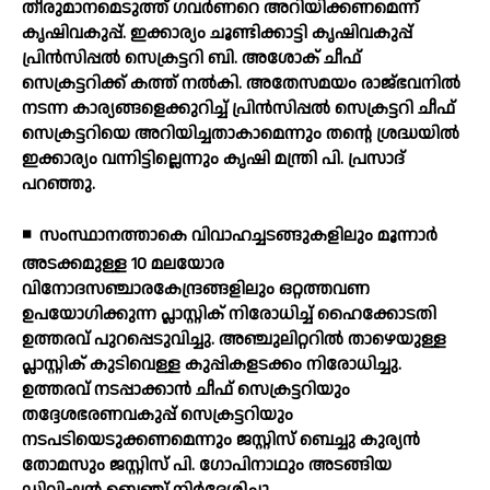
തീരുമാനമെടുത്ത് ഗവര്‍ണറെ അറിയിക്കണമെന്ന്
കൃഷിവകുപ്പ്. ഇക്കാര്യം ചൂണ്ടിക്കാട്ടി കൃഷിവകുപ്പ്
പ്രിന്‍സിപ്പല്‍ സെക്രട്ടറി ബി. അശോക് ചീഫ്
സെക്രട്ടറിക്ക് കത്ത് നല്‍കി. അതേസമയം രാജ്ഭവനില്‍
നടന്ന കാര്യങ്ങളെക്കുറിച്ച് പ്രിന്‍സിപ്പല്‍ സെക്രട്ടറി ചീഫ്
സെക്രട്ടറിയെ അറിയിച്ചതാകാമെന്നും തന്റെ ശ്രദ്ധയില്‍
ഇക്കാര്യം വന്നിട്ടില്ലെന്നും കൃഷി മന്ത്രി പി. പ്രസാദ്
പറഞ്ഞു.
◾
സംസ്ഥാനത്താകെ വിവാഹച്ചടങ്ങുകളിലും മൂന്നാര്‍
അടക്കമുള്ള 10 മലയോര
വിനോദസഞ്ചാരകേന്ദ്രങ്ങളിലും ഒറ്റത്തവണ
ഉപയോഗിക്കുന്ന പ്ലാസ്റ്റിക് നിരോധിച്ച് ഹൈക്കോടതി
ഉത്തരവ് പുറപ്പെടുവിച്ചു. അഞ്ചുലിറ്ററില്‍ താഴെയുള്ള
പ്ലാസ്റ്റിക് കുടിവെള്ള കുപ്പികളടക്കം നിരോധിച്ചു.
ഉത്തരവ് നടപ്പാക്കാന്‍ ചീഫ് സെക്രട്ടറിയും
തദ്ദേശഭരണവകുപ്പ് സെക്രട്ടറിയും
നടപടിയെടുക്കണമെന്നും ജസ്റ്റിസ് ബെച്ചു കുര്യന്‍
തോമസും ജസ്റ്റിസ് പി. ഗോപിനാഥും അടങ്ങിയ