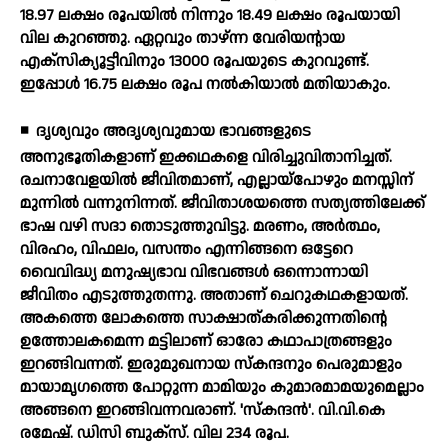
18.97 ലക്ഷം രൂപയില്‍ നിന്നും 18.49 ലക്ഷം രൂപയായി
വില കുറഞ്ഞു. ഏറ്റവും താഴ്ന്ന വേരിയന്റായ
എക്സിക്യൂട്ടീവിനും 13000 രൂപയുടെ കുറവുണ്ട്.
ഇപ്പോള്‍ 16.75 ലക്ഷം രൂപ നല്‍കിയാല്‍ മതിയാകും.
◾
ദൃശ്യവും അദൃശ്യവുമായ ഭാവങ്ങളുടെ
അനുഭൂതികളാണ് ഇക്കഥകളെ വിരിച്ചുവിതാനിച്ചത്.
രചനാവേളയില്‍ ജീവിതമാണ്, എല്ലായ്‌പോഴും മനസ്സിന്
മുന്നില്‍ വന്നുനിന്നത്. ജീവിതാശയത്തെ സത്യത്തിലേക്ക്
ഭാഷ വഴി സദാ തൊടുത്തുവിട്ടു. മരണം, അര്‍ത്ഥം,
വിരഹം, വിഫലം, വസന്തം എന്നിങ്ങനെ ഒട്ടേറെ
വൈവിദ്ധ്യ മനുഷ്യഭാവ വിഭവങ്ങള്‍ ഒന്നൊന്നായി
ജീവിതം എടുത്തുതന്നു. അതാണ് ചെറുകഥകളായത്.
അകത്തെ ലോകത്തെ സാക്ഷാത്കരിക്കുന്നതിന്റെ
ഉത്തോലകമെന്ന മട്ടിലാണ് ഓരോ കഥാപാത്രങ്ങളും
ഇറങ്ങിവന്നത്. ഇരുമുഖനായ സ്‌കന്ദനും പെരുമാളും
മായാമൃഗത്തെ പോറ്റുന്ന മാമിയും കുമാരമാമയുമെല്ലാം
അങ്ങനെ ഇറങ്ങിവന്നവരാണ്. 'സ്‌കന്ദന്‍'. വി.വി.കെ
രമേഷ്. ഡിസി ബുക്സ്. വില 234 രൂപ.