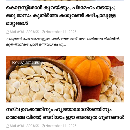
കൊളസ്ട്രോള്‍ കുറയ്ക്കും, പ്രമേഹം തടയും;
ഒരു മാസം കുതിര്‍ത്ത കശുവണ്ടി കഴിച്ചാലുള്ള
മാറ്റങ്ങള്‍
MALAYALI SPEAKS
November 11, 2025
കശുവണ്ടി പോഷകങ്ങളുടെ പവർഹൗസാണ്. അവ ശരിയായ രീതിയില്‍
കുതിർത്ത് കഴിച്ചാല്‍ ഒന്നിലധികം ഗു…
POPULAR-ARTICLES
നല്ല ഉറക്കത്തിനും ഹൃദയാരോഗ്യത്തിനും
മത്തങ്ങ വിത്ത്; അറിയാം ഈ അത്ഭുത ഗുണങ്ങള്‍
MALAYALI SPEAKS
November 11, 2025