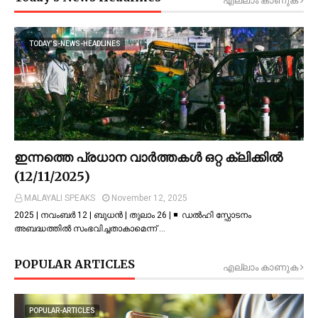
എല്ലാം കാണുക
TODAY’S-NEWS-HEADLINES
ഇന്നത്തെ പ്രധാന വാർത്തകൾ ഒറ്റ ക്ലിക്കിൽ
(12/11/2025)
MALAYALI SPEAKS
November 12, 2025
2025 | നവംബർ 12 | ബുധൻ | തുലാം 26 | ◾ ഡല്‍ഹി സ്ഫോടനം
അബദ്ധത്തില്‍ സംഭവിച്ചതാകാമെന്ന് …
POPULAR ARTICLES
എല്ലാം കാണുക
POPULAR-ARTICLES