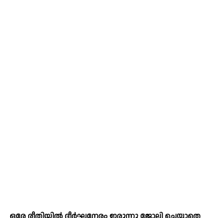
ഒരേ രീതിയില്‍ ദീര്‍ഘനേരം ഇരുന്നു ജോലി ചെയ്യാതെ