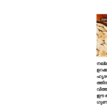
POP
നല്
ഉറക്
ഹൃദ
ത്തി
വിത്
ഈ അ
ഗുണങ