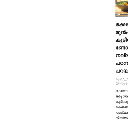
ഭക്ഷ
മുന്‍
കുടി
ണ്ടോ
നല്
പഠന
പറയു
MALA
Nove
ഭക്ഷണത്
ഒരു ഗ്
കുടിക്കു
രക്തത്
പഞ്ച
നിയന്ത