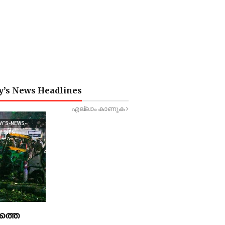
y’s News Headlines
എല്ലാം കാണുക
AY’S-NEWS-
DLINES
ത്തെ