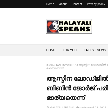
Home
About
Contact
Privacy policy
HOME
FOR YOU
LATEST NEWS
ഹോം
NATTUVARTHA
ആസ്മിന ലോഡ്ജില്‍ മ
ഭാര്യയെന്ന്
ആസ്മിന ലോഡ്ജില്‍ 
ബിബിന്‍ ജോര്‍ജ് പര
ഭാര്യയെന്ന്
MALAYALI SPEAKS
ഒക്‌ടോബർ 23, 2025