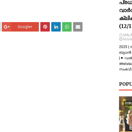
പ്ര
വാർത
ക്ലി
(12/
Google+
MALA
Nove
2025 |
ബുധൻ |
| ◾ ഡല
അബദ്ധത
സംഭവിച
POPU
POP