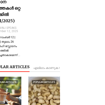
ധാന
്തകൾ ഒറ്റ
ക്കിൽ
11/2025)
YALI SPEAKS
mber 12, 2025
 നവംബർ 12 |
 തുലാം 26
്‍ഹി സ്ഫോടനം
്തില്‍
്ചതാകാമെന്ന് …
LAR ARTICLES
എല്ലാം കാണുക
ULAR-ARTICLES
POPULAR-ARTICLES