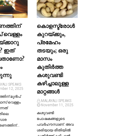
ണത്തിന്
കൊളസ്ട്രോള്‍
പ് വെള്ളം
കുറയ്ക്കും,
യ്ക്കാറു
പ്രമേഹം
? ഇത്
തടയും; ഒരു
ലതാണോ?
മാസം
ം
കുതിര്‍ത്ത
ന്നു
കശുവണ്ടി
കഴിച്ചാലുള്ള
YALI SPEAKS
mber 12, 2025
മാറ്റങ്ങള്‍
തിന് മുന്‍പ്
MALAYALI SPEAKS
ലാസ് വെള്ളം
November 11, 2025
ന്നത്
കശുവണ്ടി
തിലെ
പോഷകങ്ങളുടെ
സാര
പവർഹൗസാണ്. അവ
്രണത്തിന്…
ശരിയായ രീതിയില്‍
കുതിർത്ത് കഴിച്ചാല്‍