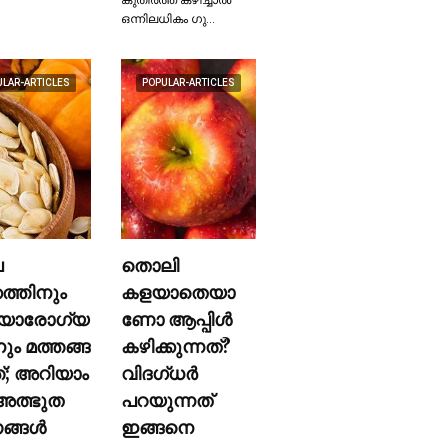
ഒന്നിലധികം ഗു…
ULAR-ARTICLES
POPULAR-ARTICLES
ല
തൊലി
കത്തിനും
കളയാതെയാ
യാരോഗ്യ
ണോ ആപ്പിള്‍
നും മത്തങ്ങ
കഴിക്കുന്നത്?
ത്; അറിയാം
വിദഗ്ധര്‍
ത്ഭുത
പറയുന്നത്
്ങള്‍
ഇങ്ങനെ