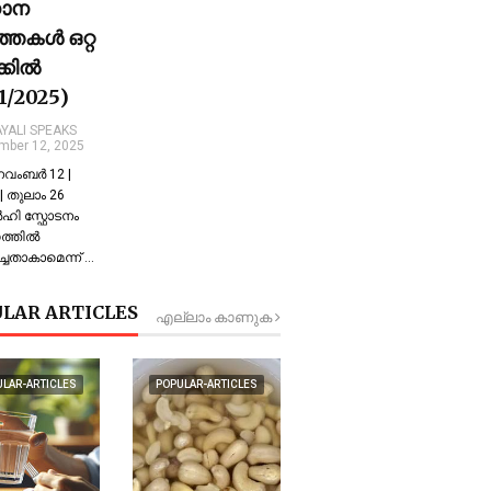
ധാന
്തകൾ ഒറ്റ
ക്കിൽ
11/2025)
YALI SPEAKS
mber 12, 2025
 നവംബർ 12 |
 തുലാം 26
്‍ഹി സ്ഫോടനം
്തില്‍
്ചതാകാമെന്ന് …
LAR ARTICLES
എല്ലാം കാണുക
ULAR-ARTICLES
POPULAR-ARTICLES