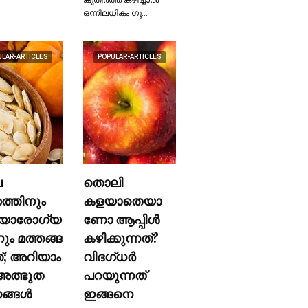
ഒന്നിലധികം ഗു…
ULAR-ARTICLES
POPULAR-ARTICLES
ല
തൊലി
കത്തിനും
കളയാതെയാ
യാരോഗ്യ
ണോ ആപ്പിള്‍
നും മത്തങ്ങ
കഴിക്കുന്നത്?
ത്; അറിയാം
വിദഗ്ധര്‍
ത്ഭുത
പറയുന്നത്
്ങള്‍
ഇങ്ങനെ