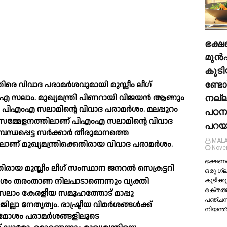
ഭക്ഷ
മുന്‍
കുടി
ണ്ടോ
ിരെ വിവാദ പരാമര്‍ശവുമായി മുസ്ലീം ലീഗ്
നല്
ം.എ സലാം. മുഖ്യമന്ത്രി പിണറായി വിജയന്‍ ആണും
 പിഎംഎ സലാമിന്റെ വിവാദ പരാമര്‍ശം. മലപ്പുറം
പഠന
ീഗ് സമ്മേളനത്തിലാണ് പിഎംഎ സലാമിന്റെ വിവാദ
പറയു
ബന്ധപ്പെട്ട സര്‍ക്കാര്‍ തീരുമാനത്തെ
MALA
ലാണ് മുഖ്യമന്ത്രിക്കെതിരായ വിവാദ പരാമര്‍ശം.
Nove
ഭക്ഷണത്
രായ മുസ്ലീം ലീഗ് സംസ്ഥാന ജനറല്‍ സെക്രട്ടറി
ഒരു ഗ്
‍ശം തരംതാണ നിലപാടാണെന്നും വ്യക്തി
കുടിക്കു
രക്തത്
 സലാം കേരളീയ സമൂഹത്തോട് മാപ്പു
പഞ്ച
ാ നേതൃത്വം. രാഷ്ട്രീയ വിമര്‍ശങ്ങള്‍ക്ക്
നിയന്ത
 മോശം പരാമര്‍ശങ്ങളിലൂടെ