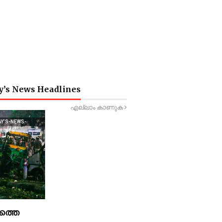
y’s News Headlines
എല്ലാം കാണുക
AY’S-NEWS-
DLINES
ത്തെ