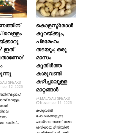
ണത്തിന്
കൊളസ്ട്രോള്‍
പ് വെള്ളം
കുറയ്ക്കും,
യ്ക്കാറു
പ്രമേഹം
? ഇത്
തടയും; ഒരു
ലതാണോ?
മാസം
ം
കുതിര്‍ത്ത
ന്നു
കശുവണ്ടി
കഴിച്ചാലുള്ള
YALI SPEAKS
mber 12, 2025
മാറ്റങ്ങള്‍
തിന് മുന്‍പ്
MALAYALI SPEAKS
ലാസ് വെള്ളം
November 11, 2025
ന്നത്
കശുവണ്ടി
തിലെ
പോഷകങ്ങളുടെ
സാര
പവർഹൗസാണ്. അവ
്രണത്തിന്…
ശരിയായ രീതിയില്‍
കുതിർത്ത് കഴിച്ചാല്‍