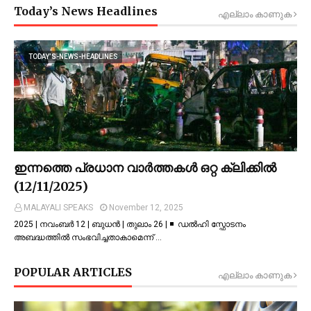
Today’s News Headlines
എല്ലാം കാണുക
TODAY’S-NEWS-HEADLINES
ഇന്നത്തെ പ്രധാന വാർത്തകൾ ഒറ്റ ക്ലിക്കിൽ
(12/11/2025)
MALAYALI SPEAKS
November 12, 2025
2025 | നവംബർ 12 | ബുധൻ | തുലാം 26 | ◾ ഡല്‍ഹി സ്ഫോടനം
അബദ്ധത്തില്‍ സംഭവിച്ചതാകാമെന്ന് …
POPULAR ARTICLES
എല്ലാം കാണുക