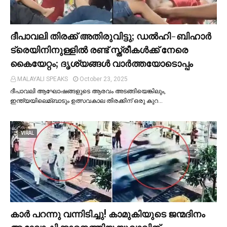
ദീപാവലി തിരക്ക് അതിരുവിട്ടു; ഡല്‍ഹി-ബിഹാര്‍
ട്രെയിനിനുള്ളില്‍ രണ്ട് സ്ത്രീകള്‍ക്ക് നേരെ
കൈയേറ്റം; ദൃശ്യങ്ങള്‍ വാർത്തയോടൊപ്പം
MALAYALI SPEAKS
October 23, 2025
ദീപാവലി ആഘോഷങ്ങളുടെ ആരവം അടങ്ങിയെങ്കിലും,
ഇന്ത്യയിലെമ്ബാടും ഉത്സവകാല തിരക്കിന് ഒരു കുറ…
VIRAL
കാര്‍ പറന്നു വന്നിടിച്ചു! കാമുകിയുടെ ജന്മദിനം