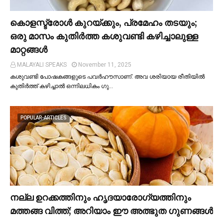
കൊളസ്ട്രോള്‍ കുറയ്ക്കും, പ്രമേഹം തടയും;
ഒരു മാസം കുതിര്‍ത്ത കശുവണ്ടി കഴിച്ചാലുള്ള
മാറ്റങ്ങള്‍
MALAYALI SPEAKS
November 11, 2025
കശുവണ്ടി പോഷകങ്ങളുടെ പവർഹൗസാണ്. അവ ശരിയായ രീതിയില്‍
കുതിർത്ത് കഴിച്ചാല്‍ ഒന്നിലധികം ഗു…
POPULAR-ARTICLES
നല്ല ഉറക്കത്തിനും ഹൃദയാരോഗ്യത്തിനും
മത്തങ്ങ വിത്ത്; അറിയാം ഈ അത്ഭുത ഗുണങ്ങള്‍