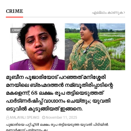
CRIME
എല്ലാം കാണുക
CRIME
മുബീന പൂജാരിയോട് പറഞ്ഞത് മനിശ്ശേരി
മനയിലെ ബ്രഹ്മദത്തൻ നമ്ബൂതിരിപ്പാടിന്റെ
മകളെന്ന്; 68 ലക്ഷം രൂപ തട്ടിയെടുത്തത്
പാര്‍ട്ണര്‍ഷിപ്പ് വാഗ്ദാനം ചെയ്തും; യുവതി
ഒടുവില്‍ കുടുങ്ങിയത് ഇങ്ങനെ.
MALAYALI SPEAKS
November 11, 2025
പൂജാരിയെ പറ്റിച്ച്‌ 68 ലക്ഷം രൂപ തട്ടിയെടുത്ത യുവതി പിടിയില്‍.
മണ്ണാർക്കാട് പയ്യനടം കു…