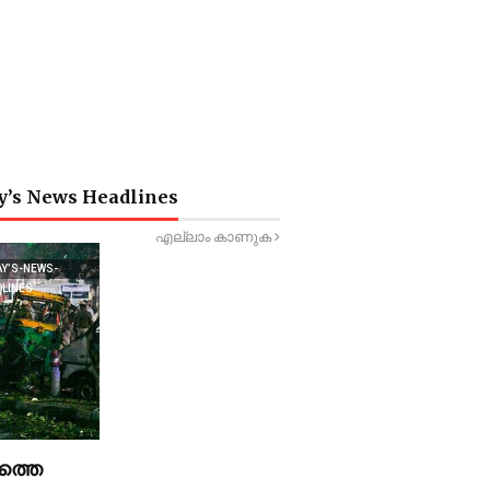
y’s News Headlines
എല്ലാം കാണുക
AY’S-NEWS-
DLINES
ത്തെ