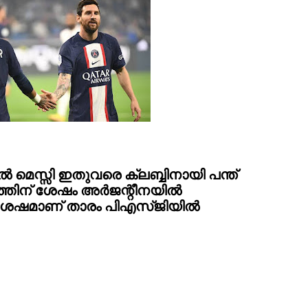
െസ്സി ഇതുവരെ ക്ലബ്ബിനായി പന്ത് 
രണത്തിന് ശേഷം അർജന്റീനയിൽ 
ശേഷമാണ് താരം പിഎസ്ജിയിൽ 