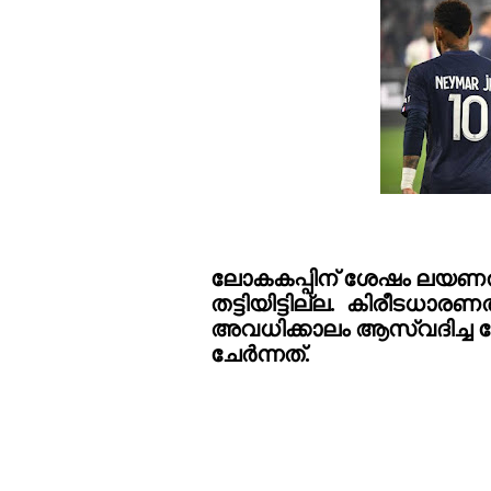
ലോകകപ്പിന് ശേഷം ലയണൽ മ
തട്ടിയിട്ടില്ല.  കിരീടധാ
അവധിക്കാലം ആസ്വദിച്ച 
ചേർന്നത്.