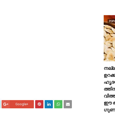
POP
നല്
ഉറക്
ഹൃദ
ത്തി
വിത്
ഈ അ
Google+
ഗുണങ