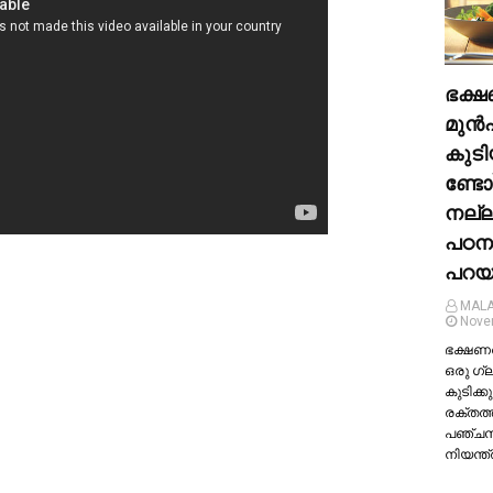
ഭക്ഷ
മുന്‍
കുടി
ണ്ടോ
നല്
പഠന
പറയു
MALA
Nove
ഭക്ഷണത്
ഒരു ഗ്
കുടിക്കു
രക്തത്
പഞ്ച
നിയന്ത