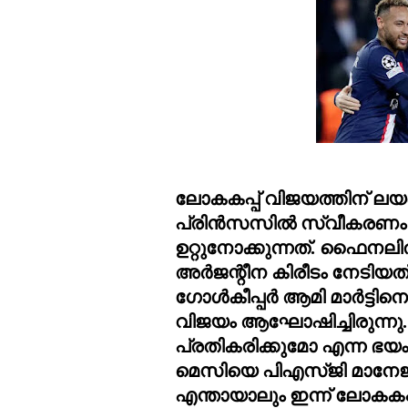
ലോകകപ്പ് വിജയത്തിന് ലയണൽ
പ്രിൻസസിൽ സ്വീകരണം ലഭ
ഉറ്റുനോക്കുന്നത്. ഫൈനല
അർജന്റീന കിരീടം നേടിയത
ഗോൾകീപ്പർ ആമി മാർട്ടിനെ
വിജയം ആഘോഷിച്ചിരുന്നു
പ്രതികരിക്കുമോ എന്ന ഭയം
മെസിയെ പിഎസ്ജി മാനേജ്മെ
എന്തായാലും ഇന്ന് ലോകകപ്പ