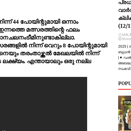
പ്ര
വാർത
ക്ലി
്ന് 44 പോയിന്റുമായി ഒന്നാം 
(12/
ന്നത്തെ മത്സരത്തിന്റെ ഫലം 
MALA
നചലനംടീമിനുണ്ടാകില്ലാ.  
Nove
2025 |
െയും തരംതാഴ്ത്തൽ മേഖലയിൽ നിന്ന് 
ബുധൻ |
| ◾ ഡല
ലക്ഷ്യം. എന്തായാലും ഒരു നല്ല 
അബദ്ധത
സംഭവിച
POPU
POP