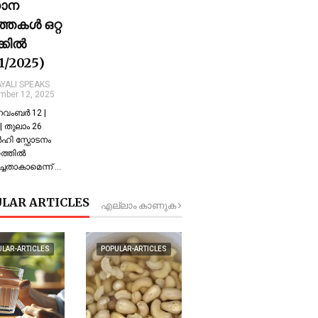
ധാന
്തകൾ ഒറ്റ
ക്കിൽ
11/2025)
YALI SPEAKS
mber 12, 2025
 നവംബർ 12 |
 തുലാം 26
്‍ഹി സ്ഫോടനം
്തില്‍
്ചതാകാമെന്ന് …
LAR ARTICLES
എല്ലാം കാണുക
ULAR-ARTICLES
POPULAR-ARTICLES