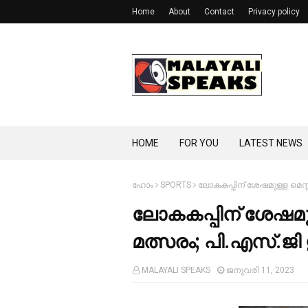
Home
About
Contact
Privacy policy
HOME
FOR YOU
LATEST NEWS
ഹോം
SPORTS
ലോകകപ്പിന് ശേഷമുള്ള മെസ്സ
ലോകകപ്പിന് ശേഷമു
മത്സരം; പി.എസ്.ജി 
MALAYALI SPEAKS
ജനുവരി 11, 2023