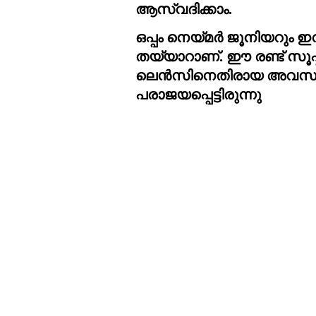
ആസ്വദിക്കാം.
ഒപ്പം നെയ്മർ ജൂനിയറും ഇ
തയ്യാറാണ്. ഈ രണ്ട് സൂപ
ലെൻസിനെതിരായ അവസാന ല
പരാജയപ്പെട്ടിരുന്നു 