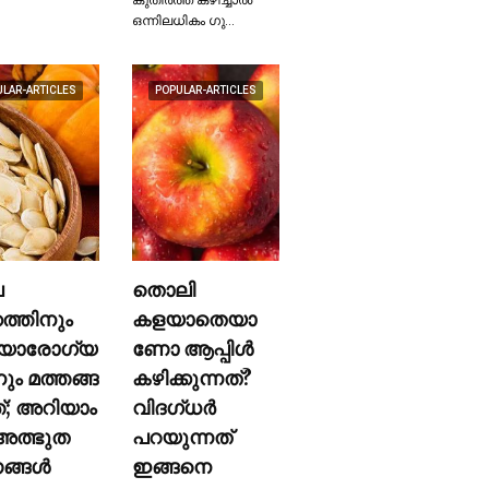
ഒന്നിലധികം ഗു…
ULAR-ARTICLES
POPULAR-ARTICLES
ല
തൊലി
കത്തിനും
കളയാതെയാ
യാരോഗ്യ
ണോ ആപ്പിള്‍
നും മത്തങ്ങ
കഴിക്കുന്നത്?
ത്; അറിയാം
വിദഗ്ധര്‍
ത്ഭുത
പറയുന്നത്
്ങള്‍
ഇങ്ങനെ