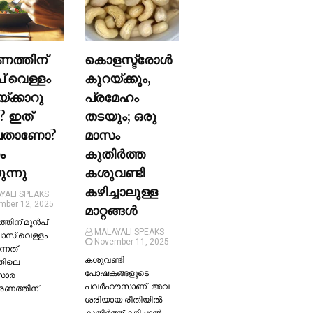
ണത്തിന്
കൊളസ്ട്രോള്‍
പ് വെള്ളം
കുറയ്ക്കും,
യ്ക്കാറു
പ്രമേഹം
? ഇത്
തടയും; ഒരു
ലതാണോ?
മാസം
ം
കുതിര്‍ത്ത
ന്നു
കശുവണ്ടി
കഴിച്ചാലുള്ള
YALI SPEAKS
mber 12, 2025
മാറ്റങ്ങള്‍
തിന് മുന്‍പ്
MALAYALI SPEAKS
ലാസ് വെള്ളം
November 11, 2025
ന്നത്
കശുവണ്ടി
തിലെ
പോഷകങ്ങളുടെ
സാര
പവർഹൗസാണ്. അവ
്രണത്തിന്…
ശരിയായ രീതിയില്‍
കുതിർത്ത് കഴിച്ചാല്‍