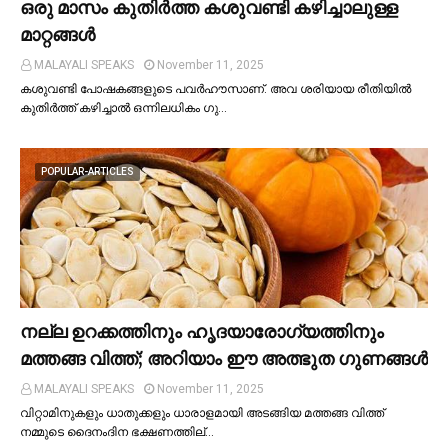
ഒരു മാസം കുതിര്‍ത്ത കശുവണ്ടി കഴിച്ചാലുള്ള
മാറ്റങ്ങള്‍
MALAYALI SPEAKS
November 11, 2025
കശുവണ്ടി പോഷകങ്ങളുടെ പവർഹൗസാണ്. അവ ശരിയായ രീതിയില്‍
കുതിർത്ത് കഴിച്ചാല്‍ ഒന്നിലധികം ഗു…
POPULAR-ARTICLES
നല്ല ഉറക്കത്തിനും ഹൃദയാരോഗ്യത്തിനും
മത്തങ്ങ വിത്ത്; അറിയാം ഈ അത്ഭുത ഗുണങ്ങള്‍
MALAYALI SPEAKS
November 11, 2025
വിറ്റാമിനുകളും ധാതുക്കളും ധാരാളമായി അടങ്ങിയ മത്തങ്ങ വിത്ത്
നമ്മുടെ ദൈനംദിന ഭക്ഷണത്തില്…