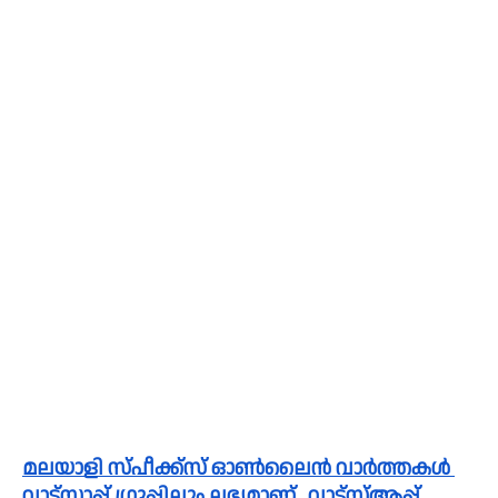
മലയാളി സ്പീക്ക്സ്‌ ഓൺലൈൻ വാർത്തകൾ 
വാട്സാപ്പ് ഗ്രൂപ്പിലും ലഭ്യമാണ്.  വാട്സ്ആപ്പ് 