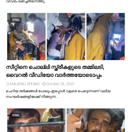
വിവരം ലഭിച്ചതിനെത്തു…
VIRAL
സീറ്റിനെ ചൊല്ലി സ്ത്രീകളുടെ തമ്മിലടി,
വൈറല്‍ വീഡിയോ വാർത്തയോടൊപ്പം
MALAYALI SPEAKS
October 28, 2025
ചെറിയ തര്‍ക്കങ്ങള്‍ പോലും ഇപ്പോള്‍ വളരെ പെട്ടെന്നാണ് വലിയ
സംഘര്‍ഷങ്ങളിലേക്ക് നീങ്ങുന്ന…
VIRAL