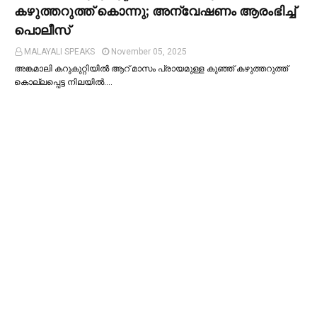
കഴുത്തറുത്ത് കൊന്നു; അന്വേഷണം ആരംഭിച്ച്‌
പൊലീസ്
MALAYALI SPEAKS
November 05, 2025
അങ്കമാലി കറുകുറ്റിയില്‍ ആറ് മാസം പ്രായമുള്ള കുഞ്ഞ് കഴുത്തറുത്ത്
കൊല്ലപ്പെട്ട നിലയില്‍.…