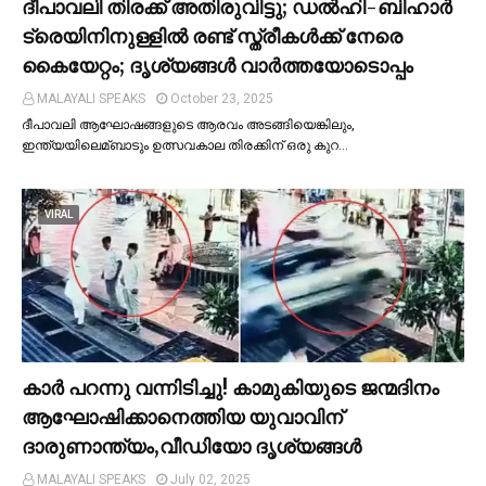
ദീപാവലി തിരക്ക് അതിരുവിട്ടു; ഡല്‍ഹി-ബിഹാര്‍
ട്രെയിനിനുള്ളില്‍ രണ്ട് സ്ത്രീകള്‍ക്ക് നേരെ
കൈയേറ്റം; ദൃശ്യങ്ങള്‍ വാർത്തയോടൊപ്പം
MALAYALI SPEAKS
October 23, 2025
ദീപാവലി ആഘോഷങ്ങളുടെ ആരവം അടങ്ങിയെങ്കിലും,
ഇന്ത്യയിലെമ്ബാടും ഉത്സവകാല തിരക്കിന് ഒരു കുറ…
VIRAL
കാര്‍ പറന്നു വന്നിടിച്ചു! കാമുകിയുടെ ജന്മദിനം
ആഘോഷിക്കാനെത്തിയ യുവാവിന്
ദാരുണാന്ത്യം,വീഡിയോ ദൃശ്യങ്ങൾ
MALAYALI SPEAKS
July 02, 2025