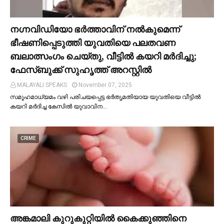
നഗ്നവിഡിയോ ഭര്‍ത്താവിന് നല്‍കുമെന്ന്
ഭീഷണിപ്പെടുത്തി യുവതിയെ പലതവണ
ബലാത്സംഗം ചെയ്തു, വീട്ടില്‍ കയറി മര്‍ദിച്ചു;
ഫേസ്ബുക്ക് സുഹൃത്ത് അറസ്റ്റില്‍
MALAYALI SPEAKS
November 07, 2025
സമൂഹമാധ്യമം വഴി പരിചയപ്പെട്ട ഭർതൃമതിയായ യുവതിയെ വീട്ടില്‍
കയറി മർദിച്ച കേസില്‍ യുവാവിന…
CRIME
അങ്കമാലി കുറുകുറ്റിയില്‍ കൈക്കുഞ്ഞിനെ