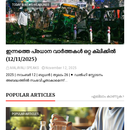
TODAY’S-NEWS-HEADLINES
ഇന്നത്തെ പ്രധാന വാർത്തകൾ ഒറ്റ ക്ലിക്കിൽ
(12/11/2025)
MALAYALI SPEAKS
November 12, 2025
2025 | നവംബർ 12 | ബുധൻ | തുലാം 26 | ◾ ഡല്‍ഹി സ്ഫോടനം
അബദ്ധത്തില്‍ സംഭവിച്ചതാകാമെന്ന് …
POPULAR ARTICLES
എല്ലാം കാണുക
POPULAR-ARTICLES